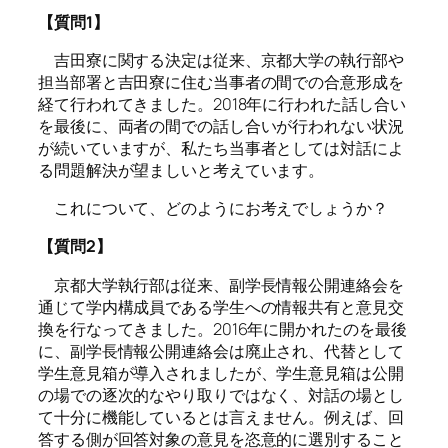
【質問1】
吉田寮に関する決定は従来、京都大学の執行部や
担当部署と吉田寮に住む当事者の間での合意形成を
経て行われてきました。2018年に行われた話し合い
を最後に、両者の間での話し合いが行われない状況
が続いていますが、私たち当事者としては対話によ
る問題解決が望ましいと考えています。
これについて、どのようにお考えでしょうか？
【質問2】
京都大学執行部は従来、副学長情報公開連絡会を
通じて学内構成員である学生への情報共有と意見交
換を行なってきました。2016年に開かれたのを最後
に、副学長情報公開連絡会は廃止され、代替として
学生意見箱が導入されましたが、学生意見箱は公開
の場での逐次的なやり取りではなく、対話の場とし
て十分に機能しているとは言えません。例えば、回
答する側が回答対象の意見を恣意的に選別すること