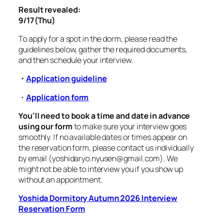
Result revealed:
9/17(Thu)
To apply for a spot in the dorm, please read the
guidelines below, gather the required documents,
and then schedule your interview.
・
Application guideline
・
Application form
You’ll need to book a time and date in advance
using our form
to make sure your interview goes
smoothly. If no available dates or times appear on
the reservation form, please contact us individually
by email (yoshidaryo.nyusen@gmail.com). We
might not be able to interview you if you show up
without an appointment.
Yoshida Dormitory Autumn 2026 Interview
Reservation Form