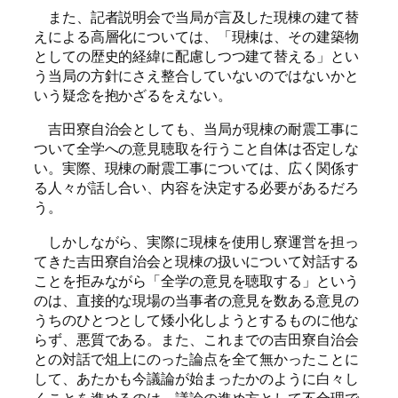
また、記者説明会で当局が言及した現棟の建て替
えによる高層化については、「現棟は、その建築物
としての歴史的経緯に配慮しつつ建て替える」とい
う当局の方針にさえ整合していないのではないかと
いう疑念を抱かざるをえない。
吉田寮自治会としても、当局が現棟の耐震工事に
ついて全学への意見聴取を行うこと自体は否定しな
い。実際、現棟の耐震工事については、広く関係す
る人々が話し合い、内容を決定する必要があるだろ
う。
しかしながら、実際に現棟を使用し寮運営を担っ
てきた吉田寮自治会と現棟の扱いについて対話する
ことを拒みながら「全学の意見を聴取する」という
のは、直接的な現場の当事者の意見を数ある意見の
うちのひとつとして矮小化しようとするものに他な
らず、悪質である。また、これまでの吉田寮自治会
との対話で俎上にのった論点を全て無かったことに
して、あたかも今議論が始まったかのように白々し
くことを進めるのは、議論の進め方として不合理で