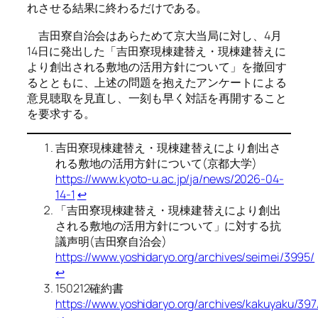
れさせる結果に終わるだけである。
吉田寮自治会はあらためて京大当局に対し、4月
14日に発出した「吉田寮現棟建替え・現棟建替えに
より創出される敷地の活用方針について」を撤回す
るとともに、上述の問題を抱えたアンケートによる
意見聴取を見直し、一刻も早く対話を再開すること
を要求する。
吉田寮現棟建替え・現棟建替えにより創出さ
れる敷地の活用方針について(京都大学)
https://www.kyoto-u.ac.jp/ja/news/2026-04-
14-1
↩︎
「吉田寮現棟建替え・現棟建替えにより創出
される敷地の活用方針について」に対する抗
議声明(吉田寮自治会)
https://www.yoshidaryo.org/archives/seimei/3995/
↩︎
150212確約書
https://www.yoshidaryo.org/archives/kakuyaku/397