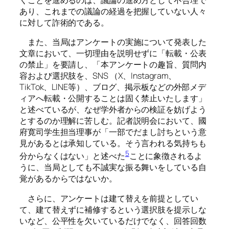
あり、これまでの議論の経過を把握していない人々
に対して詐術的である。
また、当局はアンケートの実施について発表した
文章において、一切理由を説明せずに「転載・公表
の禁止」を要請し、「本アンケートの趣旨、質問内
容および選択肢を、SNS （X、Instagram、
TikTok、LINE等）、ブログ、掲示板などの外部メデ
ィアへ転載・公開することは固く禁止いたします」
と述べているが、なぜ学外者からの検証を妨げよう
とするのか理解に苦しむ。記者説明会において、國
府寛司学生担当理事が「一部でだまし討ちという意
見があるとは承知している。そう言われる気持ちも
5
分からなくはない」と述べた
ことに象徴されるよ
うに、当局としても不誠実な振る舞いをしている自
覚があるからではないか。
さらに、アンケートは建て替えを前提としてい
て、建て替えずに補修するという選択肢を提示しな
いなど、公平性を欠いているだけでなく、回答回数