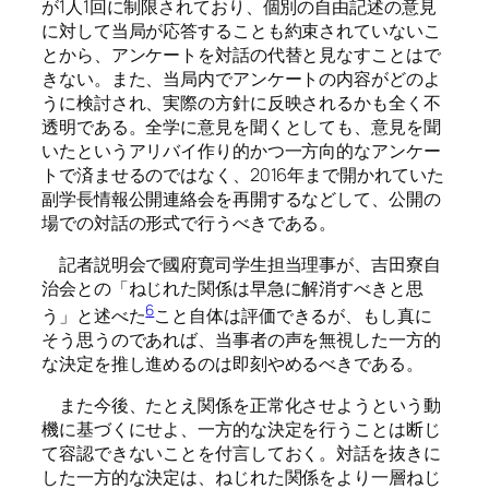
が1人1回に制限されており、個別の自由記述の意見
に対して当局が応答することも約束されていないこ
とから、アンケートを対話の代替と見なすことはで
きない。また、当局内でアンケートの内容がどのよ
うに検討され、実際の方針に反映されるかも全く不
透明である。全学に意見を聞くとしても、意見を聞
いたというアリバイ作り的かつ一方向的なアンケー
トで済ませるのではなく、2016年まで開かれていた
副学長情報公開連絡会を再開するなどして、公開の
場での対話の形式で行うべきである。
記者説明会で國府寛司学生担当理事が、吉田寮自
治会との「ねじれた関係は早急に解消すべきと思
6
う」と述べた
こと自体は評価できるが、もし真に
そう思うのであれば、当事者の声を無視した一方的
な決定を推し進めるのは即刻やめるべきである。
また今後、たとえ関係を正常化させようという動
機に基づくにせよ、一方的な決定を行うことは断じ
て容認できないことを付言しておく。対話を抜きに
した一方的な決定は、ねじれた関係をより一層ねじ