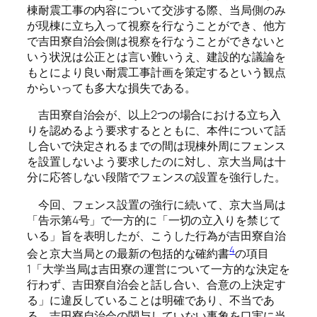
棟耐震工事の内容について交渉する際、当局側のみ
が現棟に立ち入って視察を行なうことができ、他方
で吉田寮自治会側は視察を行なうことができないと
いう状況は公正とは言い難いうえ、建設的な議論を
もとにより良い耐震工事計画を策定するという観点
からいっても多大な損失である。
吉田寮自治会が、以上2つの場合における立ち入
りを認めるよう要求するとともに、本件について話
し合いで決定されるまでの間は現棟外周にフェンス
を設置しないよう要求したのに対し、京大当局は十
分に応答しない段階でフェンスの設置を強行した。
今回、フェンス設置の強行に続いて、京大当局は
「告示第4号」で一方的に「一切の立入りを禁じて
いる」旨を表明したが、こうした行為が吉田寮自治
4
会と京大当局との最新の包括的な確約書
の項目
1「大学当局は吉田寮の運営について一方的な決定を
行わず、吉田寮自治会と話し合い、合意の上決定す
る」に違反していることは明確であり、不当であ
る。吉田寮自治会の関与していない事象を口実に当