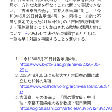
局が一方的な決定を行なうことは断じて容認できな
い。 吉田寮自治会は、京都大学当局に対し、「令
和8年5月29日付告示 第4号」を、同様に一方的で不
当な決定であった4月14日付けの「吉田寮現棟建替
え・現棟建替えにより創出される敷地の活用方針に
5
ついて」
とあわせて速やかに撤回するとともに、
一刻も早く対話を再開することを要求する。
「令和8年5月29日付告示 第4号」
https://www.kyoto-u.ac.jp/ja/news/2026-05-
29
↩︎
2025年8月25日に京都大学と吉田寮の間に成
立した和解の条項
https://www.yoshidaryo.org/archives/sosho/3838/
↩︎
吉田寮、その価値は 「国の重文級」中川
理・京都工芸繊維大名誉教授：朝日新聞
https://digital.asahi.com/articles/ASV3W124BV3