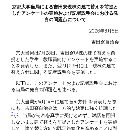
京都大学当局による吉田寮現棟の建て替えを前提と
したアンケートの実施および記者説明会における発
言の問題点について
2026年8月5日
吉田寮自治会
京大当局は7月28日、吉田寮現棟の建て替えを前
提とした学生・教職員向けアンケートを実施するこ
とを発表した。また、翌7月29日には、現棟の建て
替え方針に関する記者説明会を実施した。
以下に、このアンケートおよび記者説明会におけ
る当局の発言の問題点を述べる。
1
京大当局が4月14日に建て替え方針
を発表した際
にも、吉田寮自治会は一方的な決定に強く抗議した
2
が、当局がそれを真摯に受けとめず、対話を再開
しないまま建て替えを前提としたアンケートを実施
して、建て替え方針の既定路線化を進めることは到