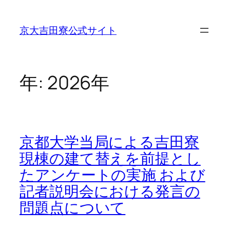
内
容
京大吉田寮公式サイト
を
ス
キ
ッ
年:
2026年
プ
京都大学当局による吉田寮
現棟の建て替えを前提とし
たアンケートの実施 および
記者説明会における発言の
問題点について