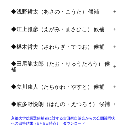
◆浅野耕太（あさの・こうた） 候補
+
◆江上雅彦（えがみ・まさひこ） 候補
+
◆椹木哲夫（さわらぎ・てつお） 候補
+
◆田尾龍太郎（たお・りゅうたろう） 候
+
補
◆立川康人（たちかわ・やすと） 候補
+
◆波多野悦朗（はたの・えつろう） 候補
+
京都大学総長選候補者に対する吉田寮自治会からの公開質問状
への回答結果（6月9日時点）
ダウンロード