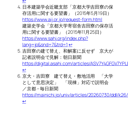
↩︎
日本建築学会近畿支部「京都大学吉田寮の保
存活用に関する要望書」（2015年5月19日）
https://www.aij.or.jp/request-form.html
建築史学会「京都大学寄宿舎吉田寮の保存活
用に関する要望書」（2015年11月25日）
https://www.sahj.org/index.php?
lang=jp&snd=7&trd=1
↩︎
吉田寮の建て替え、和解案に反せず 京大が
記者説明会で見解：朝日新聞
https://digital.asahi.com/articles/ASV7Y4GFGV7YP
↩︎
京大・吉田寮 建て替え・敷地活用 「大学
として意思決定」 「現棟」対応で説明会
／京都 – 毎日新聞
https://mainichi.jp/univ/articles/20260730/ddl/k2
↩︎