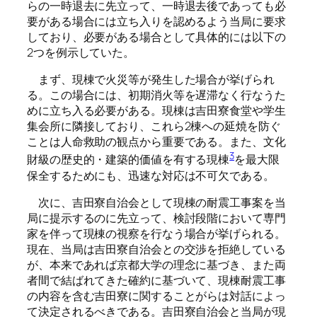
らの一時退去に先立って、一時退去後であっても必
要がある場合には立ち入りを認めるよう当局に要求
しており、必要がある場合として具体的には以下の
2つを例示していた。
まず、現棟で火災等が発生した場合が挙げられ
る。この場合には、初期消火等を遅滞なく行なうた
めに立ち入る必要がある。現棟は吉田寮食堂や学生
集会所に隣接しており、これら2棟への延焼を防ぐ
ことは人命救助の観点から重要である。また、文化
3
財級の歴史的・建築的価値を有する現棟
を最大限
保全するためにも、迅速な対応は不可欠である。
次に、吉田寮自治会として現棟の耐震工事案を当
局に提示するのに先立って、検討段階において専門
家を伴って現棟の視察を行なう場合が挙げられる。
現在、当局は吉田寮自治会との交渉を拒絶している
が、本来であれば京都大学の理念に基づき、また両
者間で結ばれてきた確約に基づいて、現棟耐震工事
の内容を含む吉田寮に関することがらは対話によっ
て決定されるべきである。吉田寮自治会と当局が現