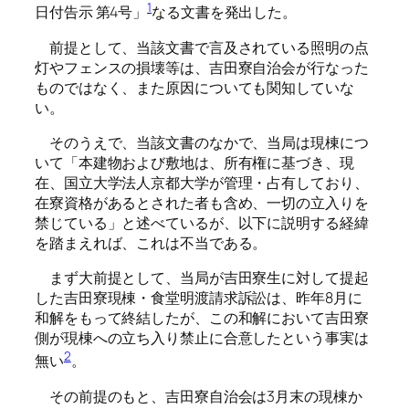
1
日付告示 第4号」
なる文書を発出した。
前提として、当該文書で言及されている照明の点
灯やフェンスの損壊等は、吉田寮自治会が行なった
ものではなく、また原因についても関知していな
い。
そのうえで、当該文書のなかで、当局は現棟につ
いて「本建物および敷地は、所有権に基づき、現
在、国立大学法人京都大学が管理・占有しており、
在寮資格があるとされた者も含め、一切の立入りを
禁じている」と述べているが、以下に説明する経緯
を踏まえれば、これは不当である。
まず大前提として、当局が吉田寮生に対して提起
した吉田寮現棟・食堂明渡請求訴訟は、昨年8月に
和解をもって終結したが、この和解において吉田寮
側が現棟への立ち入り禁止に合意したという事実は
2
無い
。
その前提のもと、吉田寮自治会は3月末の現棟か