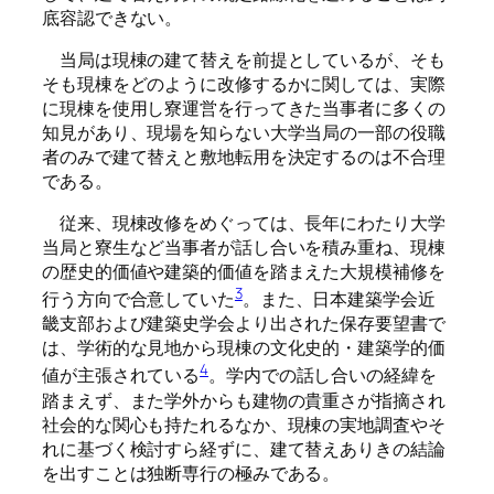
底容認できない。
当局は現棟の建て替えを前提としているが、そも
そも現棟をどのように改修するかに関しては、実際
に現棟を使用し寮運営を行ってきた当事者に多くの
知見があり、現場を知らない大学当局の一部の役職
者のみで建て替えと敷地転用を決定するのは不合理
である。
従来、現棟改修をめぐっては、長年にわたり大学
当局と寮生など当事者が話し合いを積み重ね、現棟
の歴史的価値や建築的価値を踏まえた大規模補修を
3
行う方向で合意していた
。また、日本建築学会近
畿支部および建築史学会より出された保存要望書で
は、学術的な見地から現棟の文化史的・建築学的価
4
値が主張されている
。学内での話し合いの経緯を
踏まえず、また学外からも建物の貴重さが指摘され
社会的な関心も持たれるなか、現棟の実地調査やそ
れに基づく検討すら経ずに、建て替えありきの結論
を出すことは独断専行の極みである。