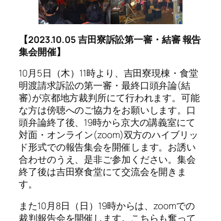
【2023.10.05 吉田寮訴訟第一審・結審 報告
集会開催】
10月5日（木）11時より、吉田寮現棟・食堂
明渡請求訴訟の第一審・最終口頭弁論(結
審)が京都地方裁判所にて行われます。可能
な方は傍聴へのご協力をお願いします。口
頭弁論終了後、19時から京大の講義室にて
対面・オンライン(zoom)双方のハイブリッ
ド形式での報告集会を開催します。お誘い
合わせのうえ、是非ご参加ください。集会
終了後は吉田寮食堂にて交流会を開きま
す。
また10月8日（日）19時からは、zoomでの
裁判報告会を開催します。こちらも奮って