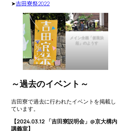
➤
吉田寮祭2022
メイン企画「仮装決
起」のようす
～過去のイベント～
吉田寮で過去に行われたイベントを掲載し
ています。
【2024.03.12 「吉田寮説明会」@京大構内
講義室】