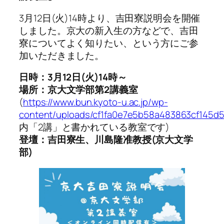
3月12日(火)14時より、吉田寮説明会を開催
しました。京大の新入生の方などで、吉田
寮についてよく知りたい、という方にご参
加いただきました。
日時：3月12日(火)14時～
場所：京大文学部第2講義室
(
https://www.bun.kyoto-u.ac.jp/wp-
content/uploads/cf1fa0e7e5b58a483863cf145d5
内「2講」と書かれている教室です)
登壇：吉田寮生、川島隆准教授(京大文学
部)