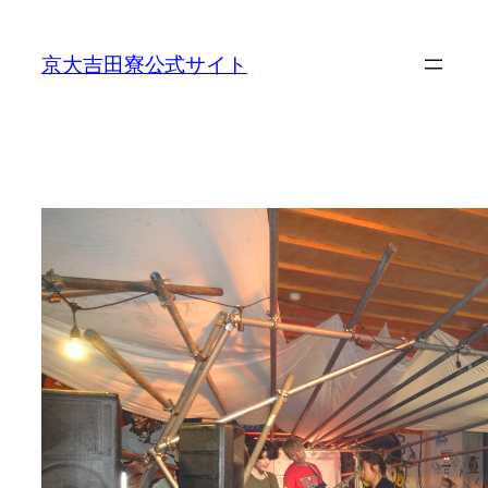
内
容
京大吉田寮公式サイト
を
ス
キ
ッ
プ