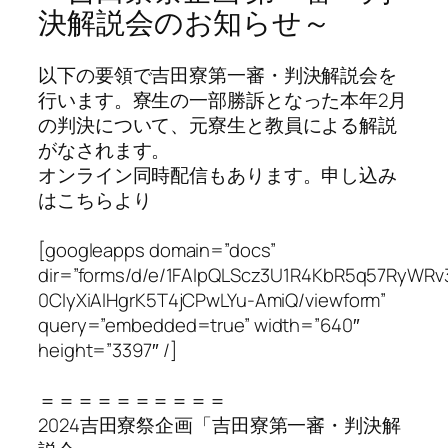
決解説会のお知らせ～
以下の要領で吉田寮第一審・判決解説会を
行います。寮生の一部勝訴となった本年2月
の判決について、元寮生と教員による解説
がなされます。
オンライン同時配信もあります。申し込み
はこちらより
[googleapps domain=”docs”
dir=”forms/d/e/1FAIpQLScz3U1R4KbR5q57RyWRv
0ClyXiAlHgrK5T4jCPwLYu-AmiQ/viewform”
query=”embedded=true” width=”640″
height=”3397″ /]
＝＝＝＝＝＝＝＝＝＝
2024吉田寮祭企画「吉田寮第一審・判決解