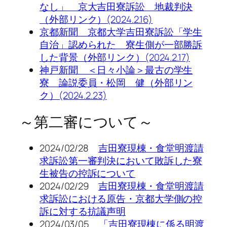
なし」 京大吉田寮訴訟 地裁判決
（外部リンク）(2024.2.16)
京都新聞 京都大学吉田寮訴訟「学生
自治」認められた 寮生側が一部勝訴
した背景（外部リンク）(2024.2.17)
神戸新聞 ＜日々小論＞最古の学生
寮 論説委員・松岡 健（外部リン
ク）(2024.2.23)
～第二審について～
2024/02/28
吉田寮現棟・食堂明渡請
求訴訟第一審判決において敗訴した寮
生被告の控訴について
2024/02/29
吉田寮現棟・食堂明渡請
求訴訟における原告・京都大学側の控
訴に対する抗議声明
2024/03/05
「吉田寮現棟に係る明渡