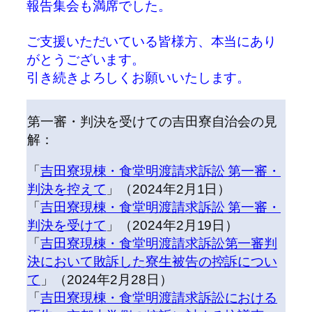
報告集会も満席でした。
ご支援いただいている皆様方、本当にあり
がとうございます。
引き続きよろしくお願いいたします。
第一審・判決を受けての吉田寮自治会の見
解：
「
吉田寮現棟・食堂明渡請求訴訟 第一審・
判決を控えて
」（2024年2月1日）
「
吉田寮現棟・食堂明渡請求訴訟 第一審・
判決を受けて
」（2024年2月19日）
「
吉田寮現棟・食堂明渡請求訴訟第一審判
決において敗訴した寮生被告の控訴につい
て
」（2024年2月28日）
「
吉田寮現棟・食堂明渡請求訴訟における