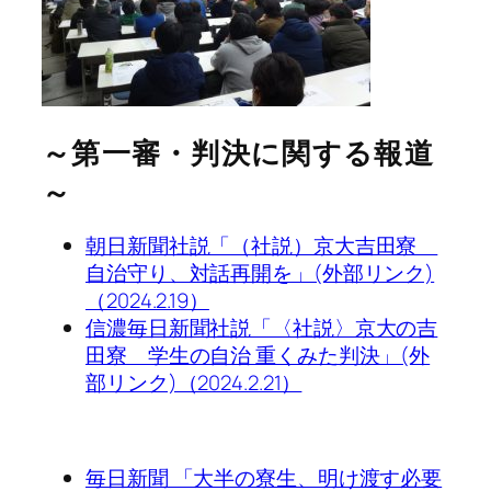
～第一審・判決に関する報道
～
朝日新聞社説「（社説）京大吉田寮
自治守り、対話再開を」(外部リンク)
（2024.2.19）
信濃毎日新聞社説「〈社説〉京大の吉
田寮 学生の自治 重くみた判決」(外
部リンク)（2024.2.21）
毎日新聞 「大半の寮生、明け渡す必要