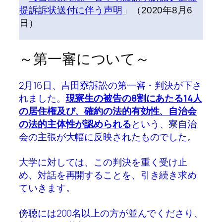
提訴訴状送付に伴う声明
」（2020年8月6
日）
～第一審について～
2月16日、吉田寮訴訟の第一審・判決が下さ
れました。
現寮生の被告の8割にあたる14人
の居住権及び、確約の法的有効性、自治会
の法的主体性が認められる
という、寮自治
会の主張が大幅に反映されたものでした。
大学に対しては、この判決を重く受け止
め、対話を再開することを、引き続き求め
ていきます。
傍聴には200名以上の方が並んでくださり、