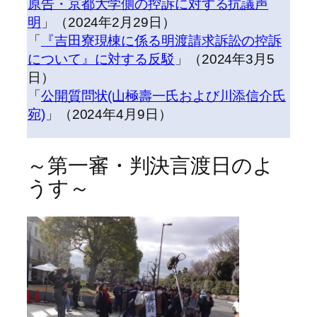
原告・京都大学側の控訴に対する抗議声
明
」（2024年2月29日）
「
『吉田寮現棟に係る明渡請求訴訟の控訴
について』に対する反駁
」（2024年3月5
日）
「
公開質問状(山極壽一氏および川添信介氏
宛)
」（2024年4月9日）
～第一審・判決言渡日のよ
うす～