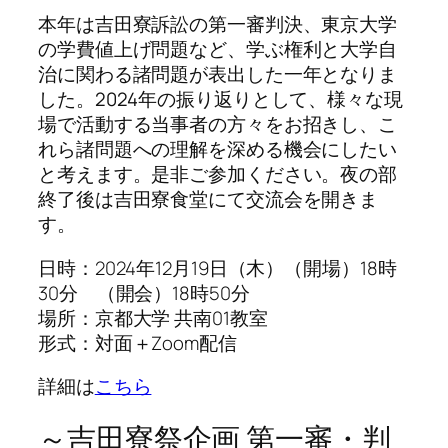
本年は吉田寮訴訟の第一審判決、東京大学
の学費値上げ問題など、学ぶ権利と大学自
治に関わる諸問題が表出した一年となりま
した。2024年の振り返りとして、様々な現
場で活動する当事者の方々をお招きし、こ
れら諸問題への理解を深める機会にしたい
と考えます。是非ご参加ください。夜の部
終了後は吉田寮食堂にて交流会を開きま
す。
日時：2024年12月19日（木）（開場）18時
30分 （開会）18時50分
場所：京都大学 共南01教室
形式：対面＋Zoom配信
詳細は
こちら
～吉田寮祭企画 第一審・判