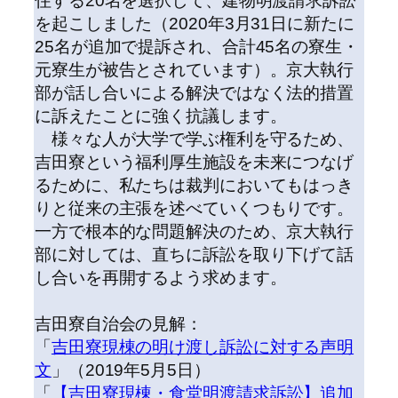
住する20名を選択して、建物明渡請求訴訟
を起こしました（2020年3月31日に新たに
25名が追加で提訴され、合計45名の寮生・
元寮生が被告とされています）。京大執行
部が話し合いによる解決ではなく法的措置
に訴えたことに強く抗議します。
様々な人が大学で学ぶ権利を守るため、
吉田寮という福利厚生施設を未来につなげ
るために、私たちは裁判においてもはっき
りと従来の主張を述べていくつもりです。
一方で根本的な問題解決のため、京大執行
部に対しては、直ちに訴訟を取り下げて話
し合いを再開するよう求めます。
吉田寮自治会の見解：
「
吉田寮現棟の明け渡し訴訟に対する声明
文
」（2019年5月5日）
「
【吉田寮現棟・食堂明渡請求訴訟】追加