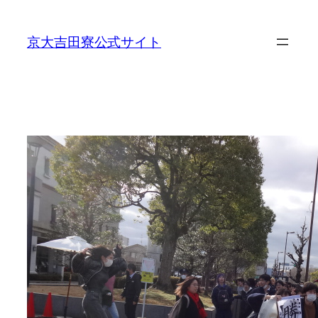
内
容
京大吉田寮公式サイト
を
ス
キ
ッ
プ