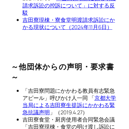
請求訴訟の控訴について」に対する反
駁
吉田寮現棟・寮食堂明渡請求訴訟にか
かる現状について（2024年11月6日）
～他団体からの声明・要求書
～
「吉田寮問題にかかわる教員有志緊急
アピール」呼びかけ人一同 「
京都大学
当局による吉田寮生提訴にかかわる緊
急抗議声明
」（2019.4.27）
吉田寮食堂・厨房使用者合同緊急会議
「吉田寮現棟・食堂の明け渡し訴訟に