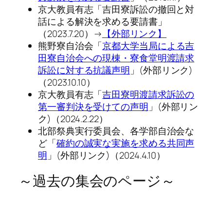
京大教員有志「吉田寮訴訟の撤回と対
話による解決を求める要請書」
（2023.7.20）→
【外部リンク】
熊野寮自治会「
京都大学当局による吉
田寮自治会への現棟・寮食堂明渡請求
訴訟に対する抗議声明
」(外部リンク)
（2023.10.10）
京大教員有志「
吉田寮明渡請求訴訟の
第一審判決を受けての声明
」(外部リン
ク)（2024.2.22）
北部祭典実行委員会、各学部自治会な
ど「
確約の誠実な実施を求める共同声
明
」(外部リンク)（2024.4.10）
～過去の集会のページ～