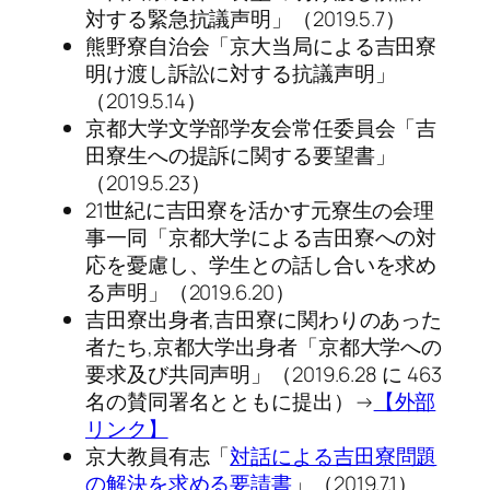
対する緊急抗議声明」（2019.5.7）
熊野寮自治会「京大当局による吉田寮
明け渡し訴訟に対する抗議声明」
（2019.5.14）
京都大学文学部学友会常任委員会「吉
田寮生への提訴に関する要望書」
（2019.5.23）
21世紀に吉田寮を活かす元寮生の会理
事一同「京都大学による吉田寮への対
応を憂慮し、学生との話し合いを求め
る声明」（2019.6.20）
吉田寮出身者,吉田寮に関わりのあった
者たち,京都大学出身者「京都大学への
要求及び共同声明」（2019.6.28 に 463
名の賛同署名とともに提出）→
【外部
リンク】
京大教員有志「
対話による吉田寮問題
の解決を求める要請書
」（2019.7.1）