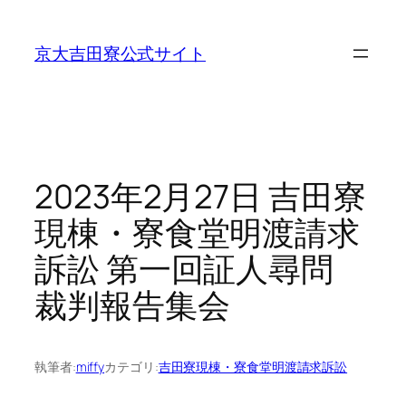
内
容
京大吉田寮公式サイト
を
ス
キ
ッ
プ
2023年2月27日 吉田寮
現棟・寮食堂明渡請求
訴訟 第一回証人尋問
裁判報告集会
執筆者:
miffy
カテゴリ:
吉田寮現棟・寮食堂明渡請求訴訟