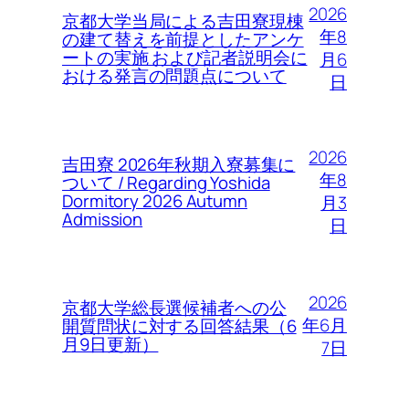
2026
京都大学当局による吉田寮現棟
年8
の建て替えを前提としたアンケ
ートの実施 および記者説明会に
月6
おける発言の問題点について
日
2026
吉田寮 2026年秋期入寮募集に
年8
ついて / Regarding Yoshida
Dormitory 2026 Autumn
月3
Admission
日
2026
京都大学総長選候補者への公
年6月
開質問状に対する回答結果（6
月9日更新）
7日