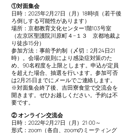
①対面集会
日時：2023年2月27日（月）18時頃（若干後
ろ倒しする可能性があります）
場所：京都教育文化センター1階103号室
（左京区聖護院川原町４−１３ 京都地裁よ
り徒歩15分）
参加方法：事前予約制（〆切：2月24日21
時）。会場の規則により感染症対策のた
め、90名程度を上限とします。申込が定員
を超えた場合、抽選を行います。参加可否
は2月25日までにメールでご連絡します。
※対面集会終了後、吉田寮食堂で交流会を
開きます。ぜひお越しください。予約は不
要です。
② オンライン交流会
日時：2022年2月27日（月）21:00～
形式：zoom（各自、zoomのミーティング