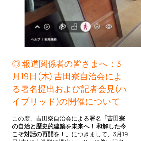
◎ 報道関係者の皆さまへ：3
月19日(木) 吉田寮自治会によ
る署名提出および記者会見(ハ
イブリッド)の開催について
この度、吉田寮自治会による署名
「吉田寮
の自治と歴史的建築を未来へ！ 和解した今
こそ対話の再開を！」
につきまして、3月19