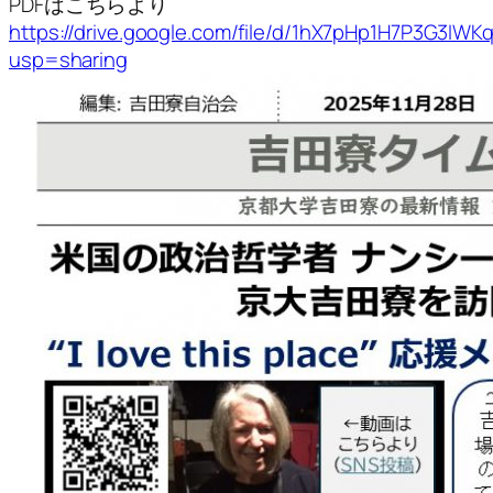
PDFはこちらより
https://drive.google.com/file/d/1hX7pHp1H7P3G3I
usp=sharing