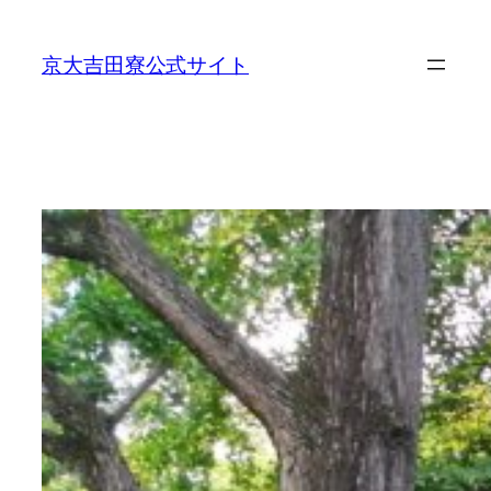
内
容
京大吉田寮公式サイト
を
ス
キ
ッ
プ