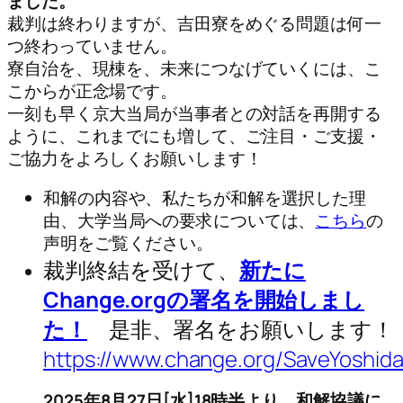
ました。
裁判は終わりますが、吉田寮をめぐる問題は何一
つ終わっていません。
寮自治を、現棟を、未来につなげていくには、こ
こからが正念場です。
一刻も早く京大当局が当事者との対話を再開する
ように、これまでにも増して、ご注目・ご支援・
ご協力をよろしくお願いします！
和解の内容や、私たちが和解を選択した理
由、大学当局への要求については、
こちら
の
声明をご覧ください。
裁判終結を受けて、
新たに
Change.orgの署名を開始しまし
た！
是非、署名をお願いします！
https://www.change.org/SaveYoshida
2025年8月27日[水]18時半より、和解協議に