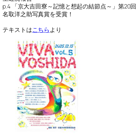
p.4 「京大吉田寮～記憶と想起の結節点～」第20回
名取洋之助写真賞を受賞！
テキストは
こちら
より