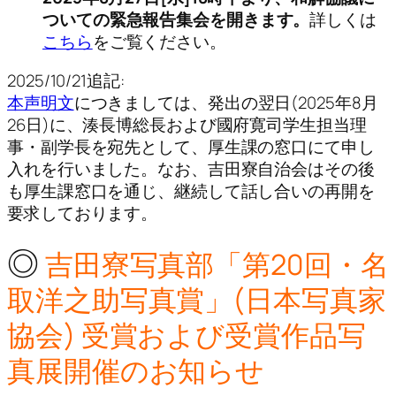
ついての緊急報告集会を開きます。
詳しくは
こちら
をご覧ください。
2025/10/21追記:
本声明文
につきましては、発出の翌日(2025年8月
26日)に、湊長博総長および國府寛司学生担当理
事・副学長を宛先として、厚生課の窓口にて申し
入れを行いました。なお、吉田寮自治会はその後
も厚生課窓口を通じ、継続して話し合いの再開を
要求しております。
◎
吉田寮写真部「第20回・名
取洋之助写真賞」(日本写真家
協会) 受賞および受賞作品写
真展開催のお知らせ