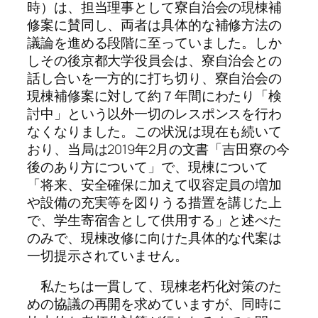
時）は、担当理事として寮自治会の現棟補
修案に賛同し、両者は具体的な補修方法の
議論を進める段階に至っていました。しか
しその後京都大学役員会は、寮自治会との
話し合いを一方的に打ち切り、寮自治会の
現棟補修案に対して約７年間にわたり「検
討中」という以外一切のレスポンスを行わ
なくなりました。この状況は現在も続いて
おり、当局は2019年2月の文書「吉田寮の今
後のあり方について」で、現棟について
「将来、安全確保に加えて収容定員の増加
や設備の充実等を図りうる措置を講じた上
で、学生寄宿舎として供用する」と述べた
のみで、現棟改修に向けた具体的な代案は
一切提示されていません。
私たちは一貫して、現棟老朽化対策のた
めの協議の再開を求めていますが、同時に