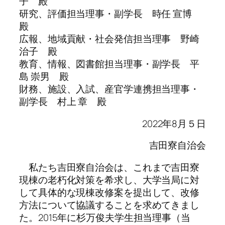
子 殿
研究、評価担当理事・副学長 時任 宣博
殿
広報、地域貢献・社会発信担当理事 野崎
治子 殿
教育、情報、図書館担当理事・副学長 平
島 崇男 殿
財務、施設、入試、産官学連携担当理事・
副学長 村上 章 殿
2022年8月５日
吉田寮自治会
私たち吉田寮自治会は、これまで吉田寮
現棟の老朽化対策を希求し、大学当局に対
して具体的な現棟改修案を提出して、改修
方法について協議することを求めてきまし
た。2015年に杉万俊夫学生担当理事（当