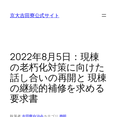
内
容
京大吉田寮公式サイト
を
ス
キ
ッ
プ
2022年8月5日：現棟
の老朽化対策に向けた
話し合いの再開と 現棟
の継続的補修を求める
要求書
執筆者:
吉田寮自治会
カテゴリ:
声明