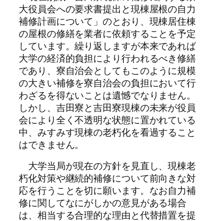
大役員会への要求書提出と現棟屋根の自力
補修計画について」のとおり、現棟居住棟
の屋根の修繕を業者に依頼することを予定
しています。繰り返しますが本来であれば
大学の経済的負担により行われるべき修繕
であり、寮自治会としてもこのように規模
の大きい補修を寮自治会の負担において行
わざるを得ないことは遺憾でなりません。
しかし、吉田寮と吉田寮現棟の未来が役員
会により全く不透明な状態に置かれている
中、みすみす現棟の老朽化を看過すること
はできません。
大学当局が現在の方針を見直し、現棟老
朽化対策や継続的補修について前向きな対
応を行うことを切に願います。なお自力補
修に関してなにがしかの意見がある場合
は、相当する合理的な理由と代替措置を提