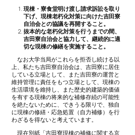
現棟・寮食堂明け渡し請求訴訟を取り
下げ、現棟老朽化対策に向けた吉田寮
自治会との協議を再開すること。
抜本的な老朽化対策を行うまでの間、
吉田寮自治会と協力して、継続的に適
切な現棟の修繕を実施すること。
なお大学当局がこれらを拒否し続ける以
上、私たち吉田寮自治会は、吉田寮に居住
している立場として、また吉田寮の運営と
維持管理に責任をもつ立場として、現棟の
生活環境を維持し、また歴史的建築的価値
を有する現棟の将来的な補修存続の可能性
を絶たないために、できうる限りで、独自
に現棟の修繕・応急処置（自力補修）を行
わざるを得ないと考えています。
現在別紙「吉田寮現棟の補修に関する京