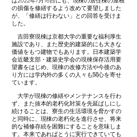
は2022年7月16日にも、現棟の居住棟の屋根
の損傷を修繕するよう改めて要望しました
が、「修繕は行わない」との回答を受けま
した。
吉田寮現棟は京都大学の重要な福利厚生
施設であり、また歴史的建築的にも大きな
価値をもつ建物でもあります。日本建築学
会近畿支部・建築史学会の現棟保存活用要
望書をはじめ、現棟の改修方法や今後のあ
り方には学内外の多くの人々も関心を寄せ
ています。
大学が現棟の修繕やメンテナンスを行わ
ず、また抜本的老朽化対策を先延ばしにし
続けることは、寮生の生活環境を脅かすの
と同時に、現棟の老朽化を進行させ、将来
的な補修存続を困難にすることを意味しま
す。本来であればとうに実行できていても