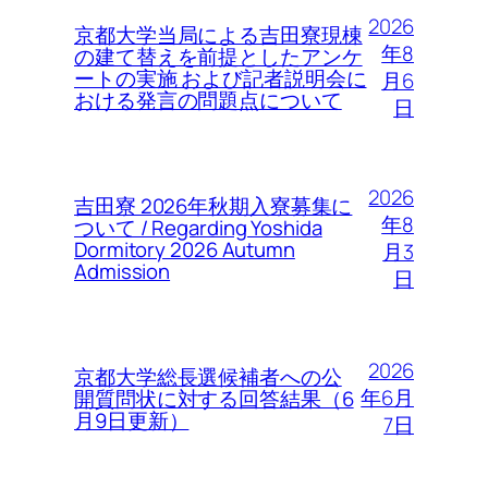
2026
京都大学当局による吉田寮現棟
年8
の建て替えを前提としたアンケ
ートの実施 および記者説明会に
月6
おける発言の問題点について
日
2026
吉田寮 2026年秋期入寮募集に
年8
ついて / Regarding Yoshida
Dormitory 2026 Autumn
月3
Admission
日
2026
京都大学総長選候補者への公
年6月
開質問状に対する回答結果（6
月9日更新）
7日