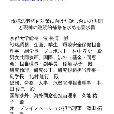
現棟の老朽化対策に向けた話し合いの再開
と現棟の継続的補修を求める要求書
京都大学総長 湊 長博 殿
戦略調整、企画、学生、環境安全保健担当
理事・副学長・プロボスト 村中 孝史 殿
男女共同参画、国際、渉外（基金・同窓
会）担当理事・副学長 稲垣 恭子 殿
研究倫理、研究公正、研究規範担当理事・
副学長 北村 隆行 殿
総務、労務、人事、危機管理担当理事 串
田 俊巳 殿
国際渉外、海外同窓会担当理事 久能 祐
子 殿
オープンイノベーション担当理事 澤田 拓