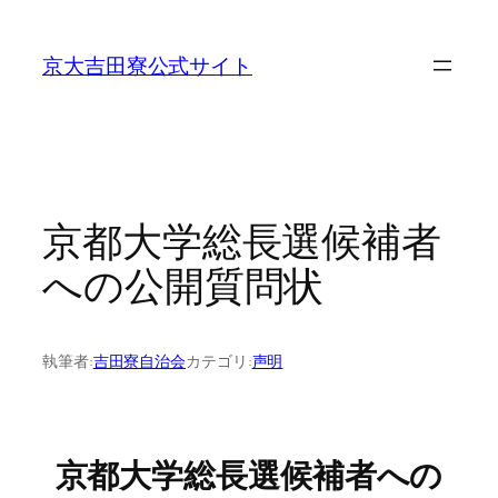
内
容
京大吉田寮公式サイト
を
ス
キ
ッ
プ
京都大学総長選候補者
への公開質問状
執筆者:
吉田寮自治会
カテゴリ:
声明
京都大学総長選候補者への