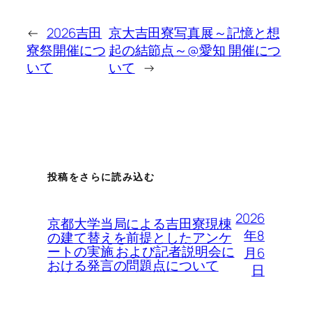
←
2026吉田
京大吉田寮写真展～記憶と想
寮祭開催につ
起の結節点～@愛知 開催につ
いて
いて
→
投稿をさらに読み込む
2026
京都大学当局による吉田寮現棟
年8
の建て替えを前提としたアンケ
ートの実施 および記者説明会に
月6
おける発言の問題点について
日