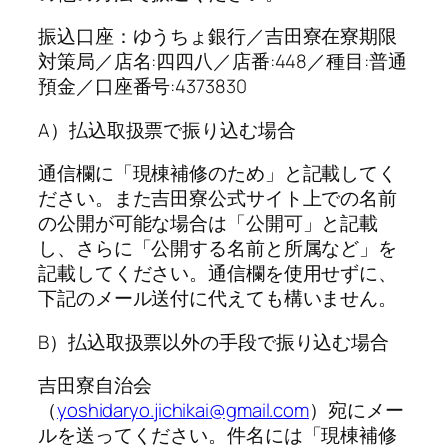
振込口座：ゆうちょ銀行／吉田寮在寮期限
対策局／店名:四四八／店番:448／種目:普通
預金／口座番号:4373830
A）払込取扱票で振り込む場合
通信欄に「現棟補修のため」と記載してく
ださい。また吉田寮公式サイト上での名前
の公開が可能な場合は「公開可」と記載
し、さらに「公開する名前と所属など」を
記載してください。通信欄を使用せずに、
下記のメール送付に代えても構いません。
B）払込取扱票以外の手段で振り込む場合
吉田寮自治会
（
yoshidaryo.jichikai@gmail.com
）宛にメー
ルを送ってください。件名には「現棟補修