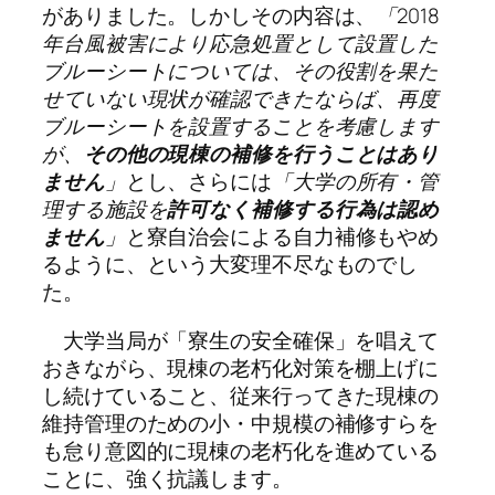
がありました。しかしその内容は、
「2018
年台風被害により応急処置として設置した
ブルーシートについては、その役割を果た
せていない現状が確認できたならば、再度
ブルーシートを設置することを考慮します
が、
その他の現棟の補修を行うことはあり
ません
」
とし、さらには
「大学の所有・管
理する施設を
許可なく補修する行為は認め
ません
」
と寮自治会による自力補修もやめ
るように、という大変理不尽なものでし
た。
大学当局が「寮生の安全確保」を唱えて
おきながら、現棟の老朽化対策を棚上げに
し続けていること、従来行ってきた現棟の
維持管理のための小・中規模の補修すらを
も怠り意図的に現棟の老朽化を進めている
ことに、強く抗議します。