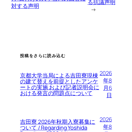
る抗議声明
対する声明
→
投稿をさらに読み込む
2026
京都大学当局による吉田寮現棟
年8
の建て替えを前提としたアンケ
ートの実施 および記者説明会に
月6
おける発言の問題点について
日
2026
吉田寮 2026年秋期入寮募集に
年8
ついて / Regarding Yoshida