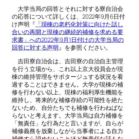
大学当局の回答とそれに対する寮自治会
の応答について詳しくは、2022年9月6日付
け声明『
「現棟の老朽化対策に向けた話し
合いの再開と現棟の継続的補修を求める要
求書」への2022年9月1日付けの大学当局の
回答に対する声明
』を参照ください。
吉田寮自治会は、吉田寮の自治自主管理
を行う立場から、これ以上京大役員会が現
棟の維持管理をサボタージュする状況を看
過することはできません。大学が現棟の補
修を行わない以上、現棟の福利厚生機能を
維持し、将来的な補修存続の可能性を絶た
ないため、自分たちでも補修を行わねばな
らないと考えます。大学当局は自力補修を
「無責任」な行為だと言いますが、自らが
補修義務を放棄しながら当事者による自力
補修すら認めないことほど無責任な話もな