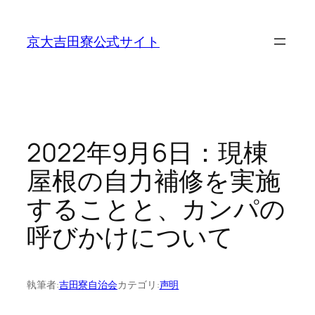
内
容
京大吉田寮公式サイト
を
ス
キ
ッ
プ
2022年9月6日：現棟
屋根の自力補修を実施
することと、カンパの
呼びかけについて
執筆者:
吉田寮自治会
カテゴリ:
声明