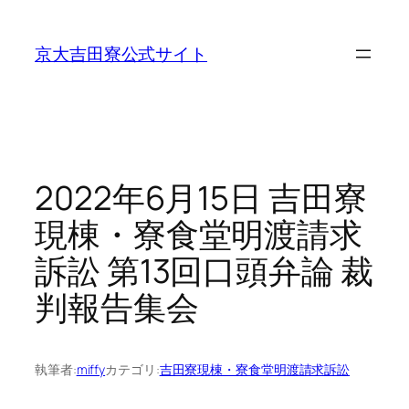
内
容
京大吉田寮公式サイト
を
ス
キ
ッ
プ
2022年6月15日 吉田寮
現棟・寮食堂明渡請求
訴訟 第13回口頭弁論 裁
判報告集会
執筆者:
miffy
カテゴリ:
吉田寮現棟・寮食堂明渡請求訴訟