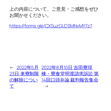
上の内容について、ご意見・ご感想をぜひ
お聞かせください。
https://forms.gle/CXSuzGLCSMNvMY7z7
←
2022年5月
2022年8月10日 吉田寮現
23日:来寮制限
棟・寮食堂明渡請求訴訟 第
の解除につい
14回口頭弁論 裁判報告集会
て
→