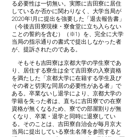
る必要性は一切無い。実際に吉田寮に居住
しているか否かに関わりなく、大学当局が
2020年1月に提出を強要した「退去報告書」
（今後吉田寮現棟・寮食堂に立ち入らない
ことの誓約を含む）（※1）を、完全に大学
当局の指示通りの書式で提出しなかった者
が、提訴されたのである。
そもそも吉田寮は京都大学の学生寮であ
り、居住する寮生は全て吉田寮の入寮資格
を満たした「京都大学に在籍する学生及び
その者と切実な同居の必要性がある者」で
ある。卒業ないし退学により、京都大学の
学籍を失った者は、直ちに吉田寮での在寮
資格が無くなるため、寮での部屋割りが無
くなり、卒業・退学と同時に退寮してい
る。そのことは、吉田寮自治会が毎月京大
当局に提出している寮生名簿を参照すると