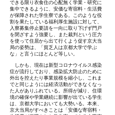
できる限り衣食住の心配無く学業・研究に
集中できるように、安価な寄宿料・生活費
が保障された学生寮である。このような役
割を果たしている福利厚生施設に対して、
入寮募集停止要請を一向に取り下げず門戸
を閉ざすよう強要し、また裁判という圧力
を使って住居から出て行くよう促す京大当
局の姿勢は、「貧乏人は京都大学で学ぶ
な」と言うにほとんど等しい。
しかも、現在は新型コロナウイルス感染
症が流行しており、感染拡大防止のために
外出を控えたり事業規模を縮小し、これま
でと同じようには経済活動ができなくなっ
た人がありふれている。所得が減り、住環
境の確保や学業継続に影響が出ている学生
は、京都大学においても大勢いる。本来、
京大当局がすべきことは「安価な寄宿料・