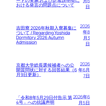
ートの実施 および記者説明会に
月6
おける発言の問題点について
日
2026
吉田寮 2026年秋期入寮募集に
年8
ついて / Regarding Yoshida
Dormitory 2026 Autumn
月3
Admission
日
2026
京都大学総長選候補者への公
年6月
開質問状に対する回答結果（6
月9日更新）
7日
2026年6
「令和8年5月29日付告示 第
4号」への抗議声明
月5日