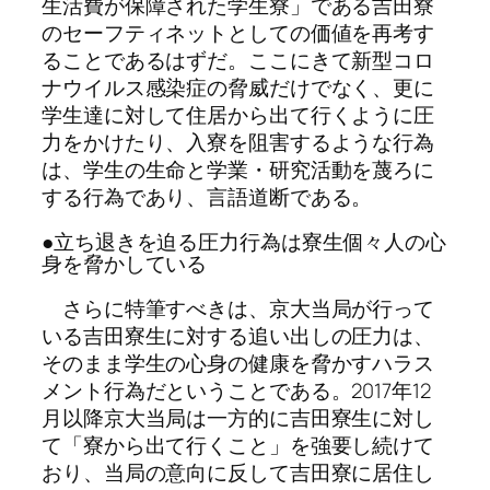
生活費が保障された学生寮」である吉田寮
のセーフティネットとしての価値を再考す
ることであるはずだ。ここにきて新型コロ
ナウイルス感染症の脅威だけでなく、更に
学生達に対して住居から出て行くように圧
力をかけたり、入寮を阻害するような行為
は、学生の生命と学業・研究活動を蔑ろに
する行為であり、言語道断である。
●立ち退きを迫る圧力行為は寮生個々人の心
身を脅かしている
さらに特筆すべきは、京大当局が行って
いる吉田寮生に対する追い出しの圧力は、
そのまま学生の心身の健康を脅かすハラス
メント行為だということである。2017年12
月以降京大当局は一方的に吉田寮生に対し
て「寮から出て行くこと」を強要し続けて
おり、当局の意向に反して吉田寮に居住し