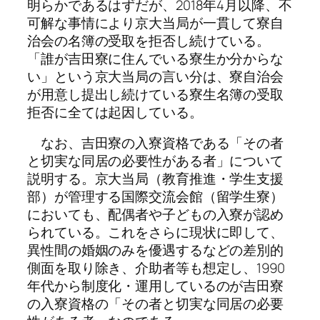
明らかであるはずだが、2018年4月以降、不
可解な事情により京大当局が一貫して寮自
治会の名簿の受取を拒否し続けている。
「誰が吉田寮に住んでいる寮生か分からな
い」という京大当局の言い分は、寮自治会
が用意し提出し続けている寮生名簿の受取
拒否に全ては起因している。
なお、吉田寮の入寮資格である「その者
と切実な同居の必要性がある者」について
説明する。京大当局（教育推進・学生支援
部）が管理する国際交流会館（留学生寮）
においても、配偶者や子どもの入寮が認め
られている。これをさらに現状に即して、
異性間の婚姻のみを優遇するなどの差別的
側面を取り除き、介助者等も想定し、1990
年代から制度化・運用しているのが吉田寮
の入寮資格の「その者と切実な同居の必要