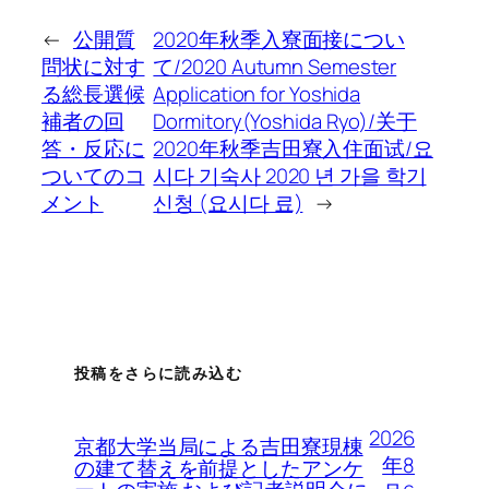
←
公開質
2020年秋季入寮面接につい
問状に対す
て/2020 Autumn Semester
る総長選候
Application for Yoshida
補者の回
Dormitory(Yoshida Ryo)/关于
答・反応に
2020年秋季吉田寮入住面试/요
ついてのコ
시다 기숙사 2020 년 가을 학기
メント
신청 (요시다 료)
→
投稿をさらに読み込む
2026
京都大学当局による吉田寮現棟
年8
の建て替えを前提としたアンケ