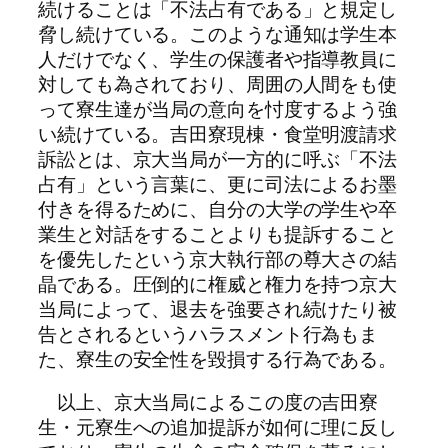
続けることは「不法占有である」と規定し
脅し続けている。このような通知は学生本
人だけでなく、学生の保護者や指導教員に
対しても為されており、周囲の人間をも使
って寮生達が当局の意向を忖度するよう強
い続けている。吉田寮現棟・食堂明渡請求
訴訟とは、京大当局が一方的に呼ぶ「不法
占有」という言葉に、更に司法によるお墨
付きを得るために、自分の大学の学生や卒
業生と対話をすることよりも提訴すること
を優先したという京大執行部の尊大さの結
晶である。圧倒的に権威と権力を持つ京大
当局によって、退去を強要され続けたり被
告とされるというハラスメント行為もま
た、寮生の安全性を毀損する行為である。
以上、京大当局によるこの度の吉田寮
生・元寮生への追加提訴が如何に理に反し