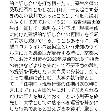
的に話し合いを打ち切ったり、寮生名簿の
受取拒否などをしなければ、一切起こす必
要のない裁判であったことは、何度も説明
を尽くして来ており（※2）、被告側吉田寮
生は一貫して「裁判を取り下げ、現棟補修
に向けた建設的な話し合いの再開」を当局
に要求し続けている。こともあろうに、新
型コロナウイルス感染症という未知のウイ
ルスによる感染症が流行する時に、京都大
学における対策や2020年度前期の対面授業
の有無などよりも先だって不要不急の裁判
の提訴を優先した京大当局の姿勢は、全く
もって理解に苦しむ。大学の執行部とし
て、「任期中（現執行部の任期は2020年9
月末まで）に吉田寮生に対して加えられる
だけの圧力を加えておく」という利害を優
先し、大学としての然るべき運営を疎かに
した行為であると捉えざるを得ず、厳しく