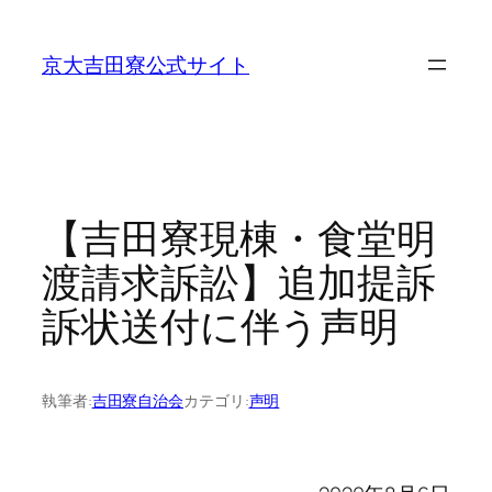
内
容
京大吉田寮公式サイト
を
ス
キ
ッ
プ
【吉田寮現棟・食堂明
渡請求訴訟】追加提訴
訴状送付に伴う声明
執筆者:
吉田寮自治会
カテゴリ:
声明