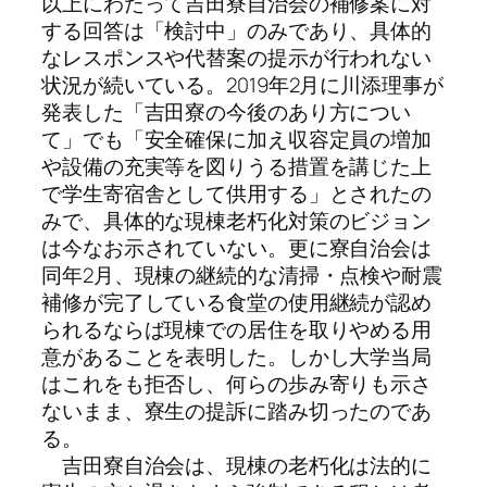
以上にわたって吉田寮自治会の補修案に対
する回答は「検討中」のみであり、具体的
なレスポンスや代替案の提示が行われない
状況が続いている。2019年2月に川添理事が
発表した「吉田寮の今後のあり方につい
て」でも「安全確保に加え収容定員の増加
や設備の充実等を図りうる措置を講じた上
で学生寄宿舎として供用する」とされたの
みで、具体的な現棟老朽化対策のビジョン
は今なお示されていない。更に寮自治会は
同年2月、現棟の継続的な清掃・点検や耐震
補修が完了している食堂の使用継続が認め
られるならば現棟での居住を取りやめる用
意があることを表明した。しかし大学当局
はこれをも拒否し、何らの歩み寄りも示さ
ないまま、寮生の提訴に踏み切ったのであ
る。
吉田寮自治会は、現棟の老朽化は法的に