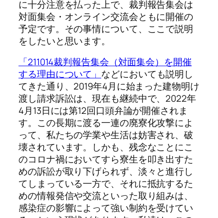
に十分注意を払った上で、裁判報告集会は
対面集会・オンライン交流会ともに開催の
予定です。
その事情について、ここで説明
をしたいと思います。
「211014裁判報告集会（対面集会）を開催
する理由について」
などにおいても説明し
てきた通り、2019年4月に始まった建物明け
渡し請求訴訟は、現在も継続中で、2022年
4月13日には第12回口頭弁論が開催されま
す。この長期に渡る一連の廃寮化攻撃によ
って、私たちの学業や生活は妨害され、破
壊されています。しかも、残念なことにこ
のコロナ禍においてすら寮生を叩き出すた
めの訴訟が取り下げられず、淡々と進行し
てしまっている一方で、それに抵抗するた
めの情報発信や交流といった取り組みは、
感染症の影響によって強い制約を受けてい