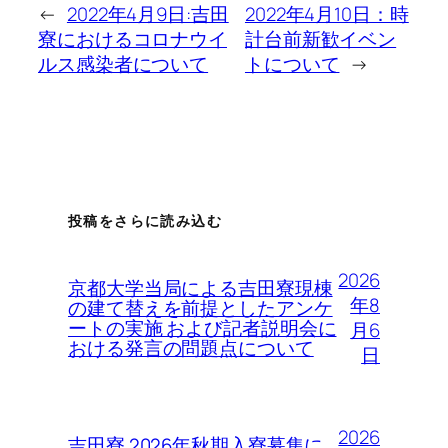
←
2022年4月9日:吉田
2022年4月10日：時
寮におけるコロナウイ
計台前新歓イベン
ルス感染者について
トについて
→
投稿をさらに読み込む
2026
京都大学当局による吉田寮現棟
年8
の建て替えを前提としたアンケ
ートの実施 および記者説明会に
月6
おける発言の問題点について
日
2026
吉田寮 2026年秋期入寮募集に