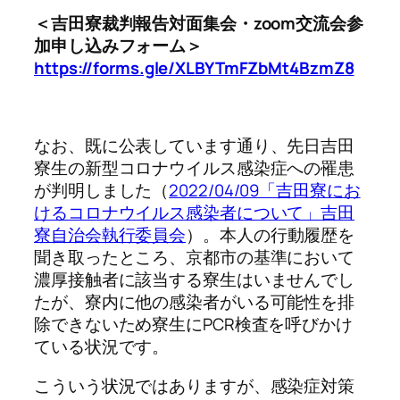
＜吉田寮裁判報告対面集会・zoom交流会参
加申し込みフォーム＞
https://forms.gle/XLBYTmFZbMt4BzmZ8
なお、既に公表しています通り、先日吉田
寮生の新型コロナウイルス感染症への罹患
が判明しました（
2022/04/09「吉田寮にお
けるコロナウイルス感染者について」吉田
寮自治会執行委員会
）。
本人の行動履歴を
聞き取ったところ、京都市の基準において
濃厚接触者に該当する寮生はいませんでし
たが、寮内に他の感染者がいる可能性を排
除できないため寮生にPCR検査を呼びかけ
ている状況です。
こういう状況ではありますが、感染症対策