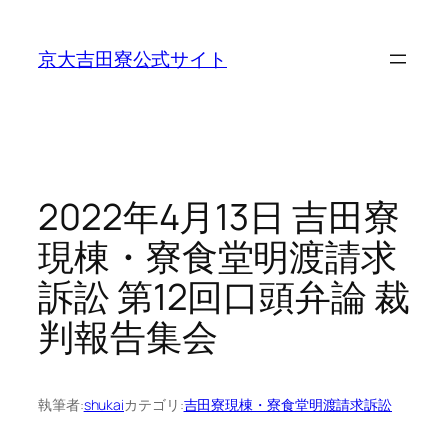
内
容
京大吉田寮公式サイト
を
ス
キ
ッ
プ
2022年4月13日 吉田寮
現棟・寮食堂明渡請求
訴訟 第12回口頭弁論 裁
判報告集会
執筆者:
shukai
カテゴリ:
吉田寮現棟・寮食堂明渡請求訴訟