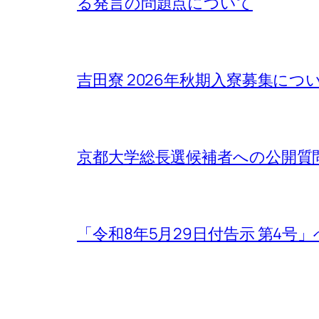
る発言の問題点について
吉田寮 2026年秋期入寮募集について / Rega
京都大学総長選候補者への公開質
「令和8年5月29日付告示 第4号