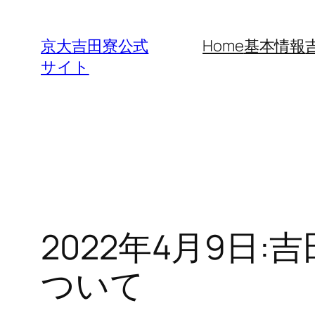
内
容
京大吉田寮公式
Home
基本情報
を
サイト
ス
キ
ッ
プ
2022年4月9日
ついて