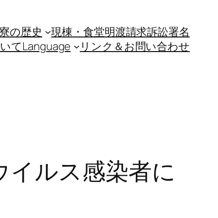
寮の歴史
現棟・食堂明渡請求訴訟
署名
ついて
Language
リンク＆お問い合わせ
ナウイルス感染者に