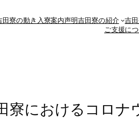
吉田寮の動き
入寮案内
声明
吉田寮の紹介
吉田
ご支援に
:吉田寮におけるコロ