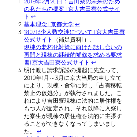
2019年2月20日：吉田寮の未来のため
の私たちの提案 | 京大吉田寮公式サイ
ト
↩︎
基本理念 | 京都大学
↩︎
180713少人数交渉について | 京大吉田寮
公式サイト
（補足資料1）、
現棟の老朽化対策に向けた話し合いの
再開と現棟の継続的補修を求める要求
書| 京大吉田寮公式サイト
↩︎
明け渡し請求訴訟の提起に先立って、
2019年1月～3月に京大当局の申し立て
により、現棟・食堂に対し「占有移転
禁止の仮処分」が執行されました。こ
れにより吉田寮現棟に法的に居住権を
もつ人が固定され、それ以降に入寮し
た寮生が現棟の居住権を法的に主張す
ることができなくなってしまいまし
た。
↩︎