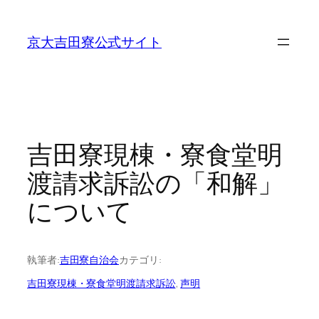
内
容
京大吉田寮公式サイト
を
ス
キ
ッ
プ
吉田寮現棟・寮食堂明
渡請求訴訟の「和解」
について
執筆者:
吉田寮自治会
カテゴリ:
吉田寮現棟・寮食堂明渡請求訴訟
, 
声明