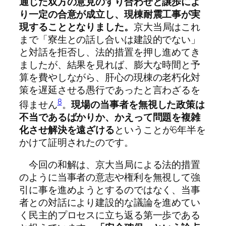
通じた双方の意見のすり合わせと譲歩によ
り一定の合意が成立し、現棟耐震工事が実
現することとなりました。
京大当局はこれ
まで「寮生との話し合いは建設的でない」
と対話を拒否し、法的措置を押し進めてき
ましたが、結果を見れば、膨大な時間と予
算を費やしながら、肝心の現棟の老朽化対
策を遅延させる愚行であったと言わざるを
8
得ません
。
現場の当事者を無視した政策は
不当であるばかりか、かえって問題を複雑
化させ解決を遠ざける
ということが6年半を
かけて証明されたのです。
今回の和解は、京大当局による法的措置
のように当事者の意志や権利を無視して強
引に事を進めようとするのではなく、当事
者との対話により建設的な議論を進めてい
く民主的プロセスに立ち返る第一歩である