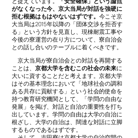
と捉えています。
「安全確保」という論点
がなくなった今、京大当局が対話を強硬に
拒む根拠はもはやないはずです。
今こそ京
大当局は2015年以降の「団体交渉を拒否す
る」という方針を見直し、現棟耐震工事や
今後の寮運営の在り方について、寮自治会
との話し合いのテーブルに着くべきです。
京大当局が寮自治会との対話を再開する
ことは、
京都大学を含むこの社会の未来
に
大いに資することだと考えます。京都大学
はその基本理念において「地球社会の調和
ある共存に貢献する」という社会的使命を
持つ教育研究機関として、「学問の自由な
発展」を掲げ、対話と自治の重要性を打ち
出しています。学問の自由は大学の自治に
根ざし、大学の自治は、闊達な対話に立脚
するものであるはずです。
そして、吉田寮は京都大学の自治空間の