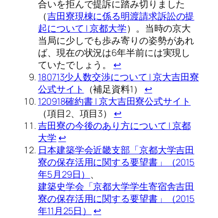
合いを拒んで提訴に踏み切りました
（
吉田寮現棟に係る明渡請求訴訟の提
起について | 京都大学
）。当時の京大
当局に少しでも歩み寄りの姿勢があれ
ば、現在の状況は6年半前には実現し
ていたでしょう。
↩︎
180713少人数交渉について | 京大吉田寮
公式サイト
（補足資料1）
↩︎
120918確約書 | 京大吉田寮公式サイト
（項目2、項目3）
↩︎
吉田寮の今後のあり方について | 京都
大学
↩︎
日本建築学会近畿支部「京都大学吉田
寮の保存活用に関する要望書」（2015
年5月29日）
、
建築史学会「京都大学学生寄宿舎吉田
寮の保存活用に関する要望書」（2015
年11月25日）
↩︎