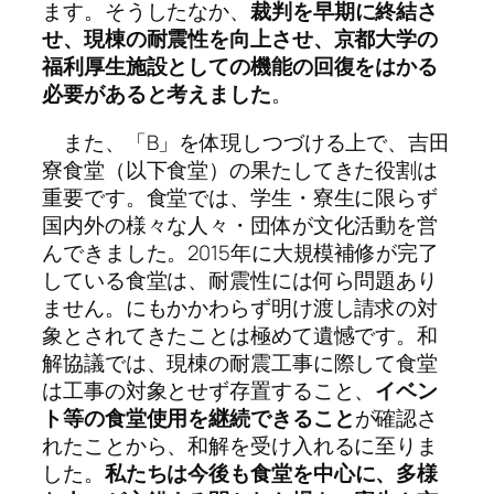
ます。そうしたなか、
裁判を早期に終結さ
せ、現棟の耐震性を向上させ、京都大学の
福利厚生施設としての機能の回復をはかる
必要があると考えました
。
また、「B」を体現しつづける上で、吉田
寮食堂（以下食堂）の果たしてきた役割は
重要です。食堂では、学生・寮生に限らず
国内外の様々な人々・団体が文化活動を営
んできました。2015年に大規模補修が完了
している食堂は、耐震性には何ら問題あり
ません。にもかかわらず明け渡し請求の対
象とされてきたことは極めて遺憾です。和
解協議では、現棟の耐震工事に際して食堂
は工事の対象とせず存置すること、
イベン
ト等の食堂使用を継続できること
が確認さ
れたことから、和解を受け入れるに至りま
した。
私たちは今後も食堂を中心に、多様