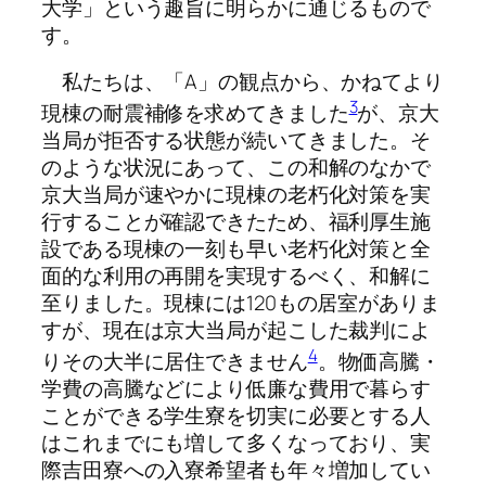
大学」という趣旨に明らかに通じるもので
す。
私たちは、「A」の観点から、かねてより
3
現棟の耐震補修を求めてきました
が、京大
当局が拒否する状態が続いてきました。そ
のような状況にあって、この和解のなかで
京大当局が速やかに現棟の老朽化対策を実
行することが確認できたため、福利厚生施
設である現棟の一刻も早い老朽化対策と全
面的な利用の再開を実現するべく、和解に
至りました。現棟には120もの居室がありま
すが、現在は京大当局が起こした裁判によ
4
りその大半に居住できません
。物価高騰・
学費の高騰などにより低廉な費用で暮らす
ことができる学生寮を切実に必要とする人
はこれまでにも増して多くなっており、実
際吉田寮への入寮希望者も年々増加してい