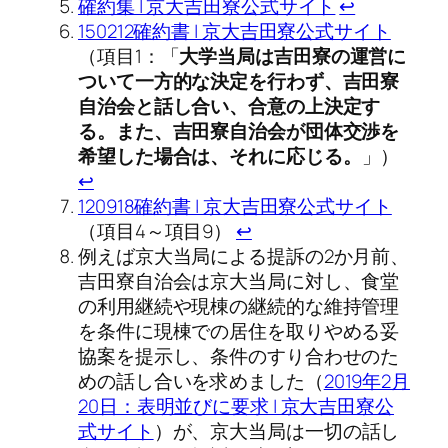
確約集 | 京大吉田寮公式サイト
↩︎
150212確約書 | 京大吉田寮公式サイト
（項目1：「
大学当局は吉田寮の運営に
ついて一方的な決定を行わず、吉田寮
自治会と話し合い、合意の上決定す
る。また、吉田寮自治会が団体交渉を
希望した場合は、それに応じる。
」）
↩︎
120918確約書 | 京大吉田寮公式サイト
（項目4～項目9）
↩︎
例えば京大当局による提訴の2か月前、
吉田寮自治会は京大当局に対し、食堂
の利用継続や現棟の継続的な維持管理
を条件に現棟での居住を取りやめる妥
協案を提示し、条件のすり合わせのた
めの話し合いを求めました（
2019年2月
20日：表明並びに要求 | 京大吉田寮公
式サイト
）が、京大当局は一切の話し