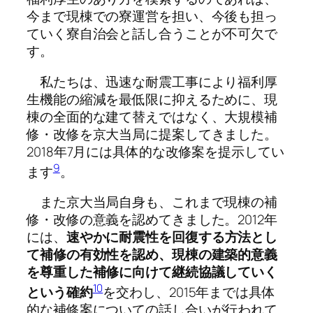
今まで現棟での寮運営を担い、今後も担っ
ていく寮自治会と話し合うことが不可欠で
す。
私たちは、迅速な耐震工事により福利厚
生機能の縮減を最低限に抑えるために、現
棟の全面的な建て替えではなく、大規模補
修・改修を京大当局に提案してきました。
2018年7月には具体的な改修案を提示してい
9
ます
。
また京大当局自身も、これまで現棟の補
修・改修の意義を認めてきました。2012年
には、
速やかに耐震性を回復する方法とし
て補修の有効性を認め、現棟の建築的意義
を尊重した補修に向けて継続協議していく
10
という確約
を交わし、2015年までは具体
的な補修案についての話し合いが行われて