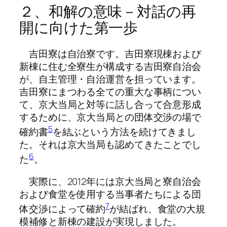
２、和解の意味－対話の再
開に向けた第一歩
吉田寮は自治寮です。吉田寮現棟および
新棟に住む全寮生が構成する吉田寮自治会
が、自主管理・自治運営を担っています。
吉田寮にまつわる全ての重大な事柄につい
て、京大当局と対等に話し合って合意形成
するために、京大当局との団体交渉の場で
5
確約書
を結ぶという方法を続けてきまし
た。それは京大当局も認めてきたことでし
6
た
。
実際に、2012年には京大当局と寮自治会
および食堂を使用する当事者たちによる団
7
体交渉によって確約
が結ばれ、食堂の大規
模補修と新棟の建設が実現しました。