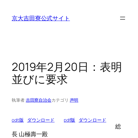
内
容
京大吉田寮公式サイト
を
ス
キ
ッ
プ
2019年2月20日：表明
並びに要求
執筆者:
吉田寮自治会
カテゴリ:
声明
odt版
ダウンロード
pdf版
ダウンロード
総
長 山極壽一殿