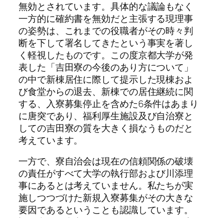
無効とされています。具体的な議論もなく
一方的に確約書を無効だと主張する現理事
の姿勢は、これまでの役職者がその時々判
断を下して署名してきたという事実を著し
く軽視したものです。この度京都大学が発
表した「吉田寮の今後のあり方について」
の中で新棟居住に際して提示した現棟およ
び食堂からの退去、新棟での居住継続に関
する、入寮募集停止を含めた6条件はあまり
に唐突であり、福利厚生施設及び自治寮と
しての吉田寮の質を大きく損なうものだと
考えています。
一方で、寮自治会は現在の信頼関係の破壊
の責任がすべて大学の執行部および川添理
事にあるとは考えていません。私たちが実
施しつつづけた新規入寮募集がその大きな
要因であるということも認識しています。