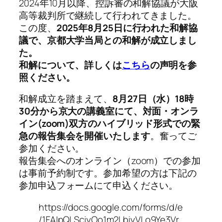
2024年10月以降、控訴審の和解協議が大阪
高等裁判所で継続して行われてきました。
この度、
2025年8月25日に行われた和解協
議で、京都大学当局との和解が成立しまし
た。
和解について、詳しくは
こちら
の声明を参
照ください。
和解成立を踏まえて、
8月27日（水）18時
30分から京大の講義室にて、対面・オンラ
イン(zoom)双方のハイブリッド形式での緊
急の報告集会を開催いたします
。奮ってご
参加ください。
報告集会へのオンライン（zoom）での参加
は事前予約制です。参加希望の方は下記の
参加申込フォームにて申込ください。
https://docs.google.com/forms/d/e
/1FAIpQLSciyOo1m2LbiyVLo9Ye3Vr