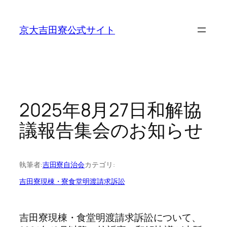
内
容
京大吉田寮公式サイト
を
ス
キ
ッ
プ
2025年8月27日和解協
議報告集会のお知らせ
執筆者:
吉田寮自治会
カテゴリ:
吉田寮現棟・寮食堂明渡請求訴訟
吉田寮現棟・食堂明渡請求訴訟について、