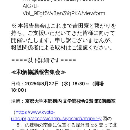
AIG7Ll-
VbI_9Egt5Vv8en3YqPKA/viewform
※ 本報告集会はこれまで吉田寮と繋がりを
持ち、ご支援いただいてきた皆様に向けて
開催いたします。申し訳ございませんが、
報道関係者による取材はご遠慮ください。
====以下詳細です====
≪和解協議報告集会≫
日時：
2025年8月27日（水）18:30～（開場
18:00）
場所：
京都大学本部構内 文学部校舎2階 第6講義室
（
https://www.kyoto-
u.ac.jp/ja/access/campus/yoshida/map6r-y
図の
「８」の建物の南側に位置する屋外階段を登って北