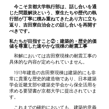
今こそ京都大学執行部は、話し合いを通
じた問題解決という、寮生たちや歴代の執
行部が丁寧に積み重ねてきたあり方に立ち
返り、吉田寮自治会との話し合いを再開す
べきです。
私たちが目指すこと②：建築的・歴史的価
値を尊重した速やかな現棟の耐震工事
和解においては吉田寮現棟の耐震工事の
具体的な内容が定められていません。
1913年建造の吉田寮現棟は建築的にも非
常に貴重な歴史的建造物であり、日本建築
学会近畿支部や建築史学会から保全活用を
求める要望書が京都大学に提出されていま
す。
これまでの確約においても、建築的意義