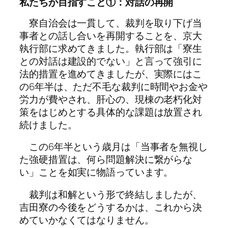
私たちが目指すこと①：対話の再開
寮自治会は一貫して、裁判を取り下げ当
事者との話し合いを再開することを、京大
執行部に求めてきました。執行部は「寮生
との対話は建設的でない」と言って強引に
法的措置を進めてきましたが、実際にはこ
の6年半は、ただ不毛な裁判に時間やお金や
労力が費やされ、肝心の、現棟の老朽化対
策をはじめとする具体的な課題は放置され
続けました。
この6年半という歳月は「当事者を無視し
た強硬措置は、何ら問題解決に繋がらな
い」ことを如実に物語っています。
裁判は和解という形で終結しましたが、
吉田寮の今後をどうするかは、これから決
めていかなくてはなりません。