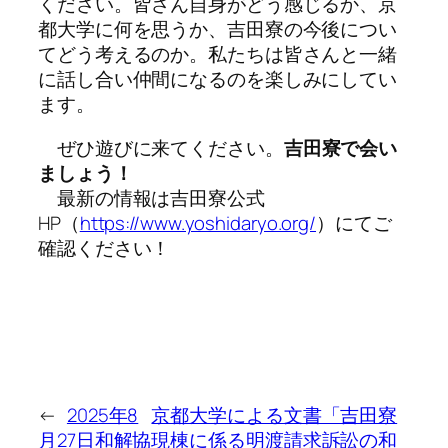
ください。皆さん自身がどう感じるか、京
都大学に何を思うか、吉田寮の今後につい
てどう考えるのか。私たちは皆さんと一緒
に話し合い仲間になるのを楽しみにしてい
ます。
ぜひ遊びに来てください。
吉田寮で会い
ましょう！
最新の情報は吉田寮公式
HP（
https://www.yoshidaryo.org/
）にてご
確認ください！
←
2025年8
京都大学による文書「吉田寮
月27日和解協
現棟に係る明渡請求訴訟の和