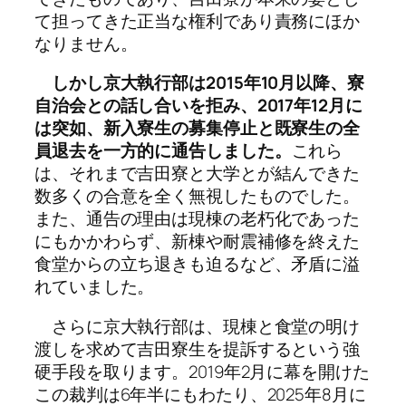
て担ってきた正当な権利であり責務にほか
なりません。
しかし京大執行部は2015年10月以降、寮
自治会との話し合いを拒み、2017年12月に
は突如、新入寮生の募集停止と既寮生の全
員退去を一方的に通告しました。
これら
は、それまで吉田寮と大学とが結んできた
数多くの合意を全く無視したものでした。
また、通告の理由は現棟の老朽化であった
にもかかわらず、新棟や耐震補修を終えた
食堂からの立ち退きも迫るなど、矛盾に溢
れていました。
さらに京大執行部は、現棟と食堂の明け
渡しを求めて吉田寮生を提訴するという強
硬手段を取ります。2019年2月に幕を開けた
この裁判は6年半にもわたり、2025年8月に