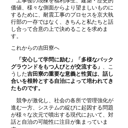
工事後の現棟を福利厚生、建築・歴史的
価値、様々な側面からより望ましいものに
するために、耐震工事のプロセスを京大執
行部の一存ではなく、きちんと私たちと話
し合って合意の上で決めることを求めま
す。
これからの吉田寮へ
「安心して学問に励む」「多様なバック
グラウンドをもつ人びとが交流する」
、こ
うした
吉田寮の重要な意義と性質は、話し
合いを根幹とする自治によって培われてき
たものです。
競争が激化し、社会の各所で管理強化が
進む一方、システムの綻びに起因する問題
が様々な次元で噴出する現代において、対
話と自治の可能性に注目が集まっていま