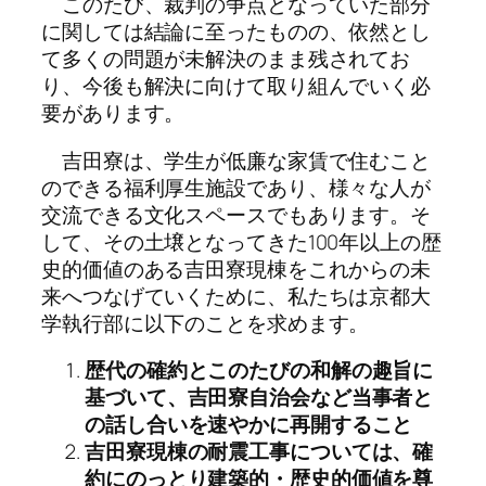
このたび、裁判の争点となっていた部分
に関しては結論に至ったものの、依然とし
て多くの問題が未解決のまま残されてお
り、今後も解決に向けて取り組んでいく必
要があります。
吉田寮は、学生が低廉な家賃で住むこと
のできる福利厚生施設であり、様々な人が
交流できる文化スペースでもあります。そ
して、その土壌となってきた100年以上の歴
史的価値のある吉田寮現棟をこれからの未
来へつなげていくために、私たちは京都大
学執行部に以下のことを求めます。
歴代の確約とこのたびの和解の趣旨に
基づいて、吉田寮自治会など当事者と
の話し合いを速やかに再開すること
吉田寮現棟の耐震工事については、確
約にのっとり建築的・歴史的価値を尊