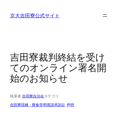
内
容
京大吉田寮公式サイト
を
ス
キ
ッ
プ
吉田寮裁判終結を受け
てのオンライン署名開
始のお知らせ
執筆者:
吉田寮自治会
カテゴリ:
吉田寮現棟・寮食堂明渡請求訴訟
, 
声明