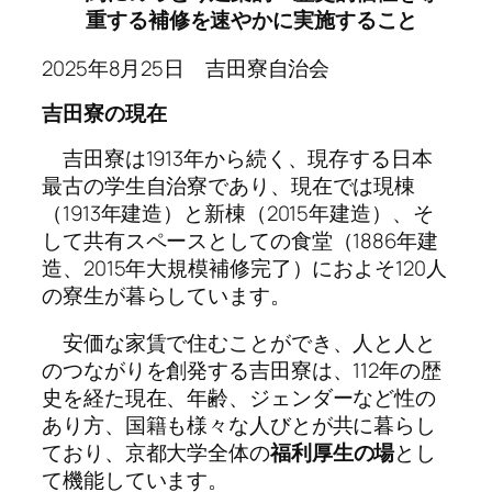
重する補修を速やかに実施すること
2025年8月25日 吉田寮自治会
吉田寮の現在
吉田寮は1913年から続く、現存する日本
最古の学生自治寮であり、現在では現棟
（1913年建造）と新棟（2015年建造）、そ
して共有スペースとしての食堂（1886年建
造、2015年大規模補修完了）におよそ120人
の寮生が暮らしています。
安価な家賃で住むことができ、人と人と
のつながりを創発する吉田寮は、112年の歴
史を経た現在、年齢、ジェンダーなど性の
あり方、国籍も様々な人びとが共に暮らし
ており、京都大学全体の
福利厚生の場
とし
て機能しています。