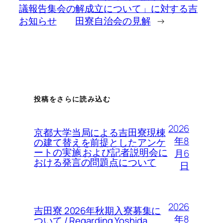
議報告集会の
解成立について」に対する吉
お知らせ
田寮自治会の見解
→
投稿をさらに読み込む
2026
京都大学当局による吉田寮現棟
年8
の建て替えを前提としたアンケ
ートの実施 および記者説明会に
月6
おける発言の問題点について
日
2026
吉田寮 2026年秋期入寮募集に
年8
ついて / Regarding Yoshida