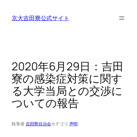
内
容
京大吉田寮公式サイト
を
ス
キ
ッ
プ
2020年6月29日：吉田
寮の感染症対策に関す
る大学当局との交渉に
ついての報告
執筆者:
吉田寮自治会
カテゴリ:
声明