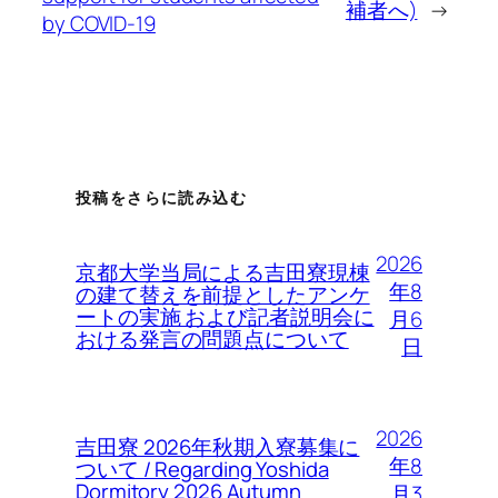
補者へ)
→
by COVID-19
投稿をさらに読み込む
2026
京都大学当局による吉田寮現棟
年8
の建て替えを前提としたアンケ
ートの実施 および記者説明会に
月6
おける発言の問題点について
日
2026
吉田寮 2026年秋期入寮募集に
年8
ついて / Regarding Yoshida
Dormitory 2026 Autumn
月3