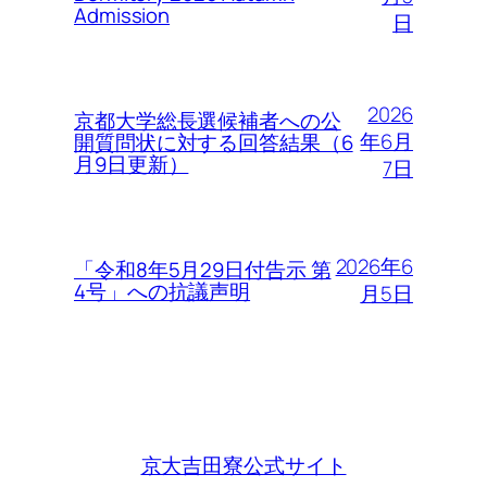
Admission
日
2026
京都大学総長選候補者への公
年6月
開質問状に対する回答結果（6
月9日更新）
7日
2026年6
「令和8年5月29日付告示 第
4号」への抗議声明
月5日
京大吉田寮公式サイト