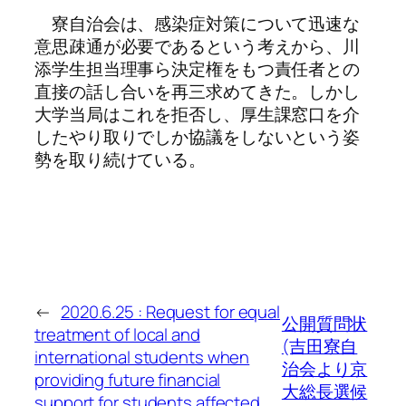
寮自治会は、感染症対策について迅速な
意思疎通が必要であるという考えから、川
添学生担当理事ら決定権をもつ責任者との
直接の話し合いを再三求めてきた。しかし
大学当局はこれを拒否し、厚生課窓口を介
したやり取りでしか協議をしないという姿
勢を取り続けている。
←
2020.6.25 : Request for equal
公開質問状
treatment of local and
(吉田寮自
international students when
治会より京
providing future financial
大総長選候
support for students affected