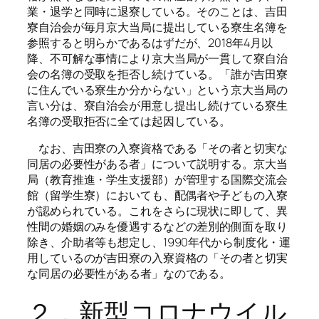
業・退学と同時に退寮している。そのことは、吉田
寮自治会が毎月京大当局に提出している寮生名簿を
参照すると明らかであるはずだが、2018年4月以
降、不可解な事情により京大当局が一貫して寮自治
会の名簿の受取を拒否し続けている。「誰が吉田寮
に住んでいる寮生か分からない」という京大当局の
言い分は、寮自治会が用意し提出し続けている寮生
名簿の受取拒否に全ては起因している。
なお、吉田寮の入寮資格である「その者と切実な
同居の必要性がある者」について説明する。京大当
局（教育推進・学生支援部）が管理する国際交流会
館（留学生寮）においても、配偶者や子どもの入寮
が認められている。これをさらに現状に即して、異
性間の婚姻のみを優遇するなどの差別的側面を取り
除き、介助者等も想定し、1990年代から制度化・運
用しているのが吉田寮の入寮資格の「その者と切実
な同居の必要性がある者」なのである。
２．新型コロナウイル