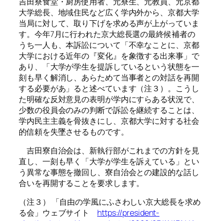
吉田寮食堂・厨房使用者、元寮生、元教員、元京都
大学総長、地域住民など広く学内外から、京都大学
当局に対して、取り下げを求める声が上がっていま
す。今年7月に行われた京大総長選の最終候補者の
うち一人も、本訴訟について「不幸なことに、京都
大学における近年の『変化』を象徴する出来事」で
あり、「大学が学生を提訴しているという状態を一
刻も早く解消し、あらためて当事者との対話を再開
する必要があ」ると述べています（注３）。こうし
た明確な反対意見の表明が学内にすらある状況で、
少数の役員会のみの判断で訴訟を継続することは、
学内民主主義を骨抜きにし、京都大学に対する社会
的信頼を失墜させるものです。
吉田寮自治会は、新執行部がこれまでの方針を見
直し、一刻も早く「大学が学生を訴えている」とい
う異常な事態を撤回し、寮自治会との建設的な話し
合いを再開することを要求します。
（注３） 「自由の学風にふさわしい京大総長を求め
る会」ウェブサイト
https://president-