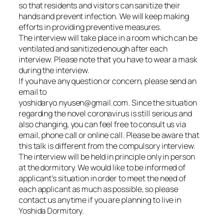
so that residents and visitors can sanitize their
hands and prevent infection. We will keep making
efforts in providing preventive measures.
The interview will take place in a room which can be
ventilated and sanitized enough after each
interview. Please note that you have to wear a mask
during the interview.
If you have any question or concern, please send an
email to
yoshidaryo.nyusen@gmail.com. Since the situation
regarding the novel coronavirus is still serious and
also changing, you can feel free to consult us via
email, phone call or online call. Please be aware that
this talk is different from the compulsory interview.
The interview will be held in principle only in person
at the dormitory. We would like to be informed of
applicant’s situation in order to meet the need of
each applicant as much as possible, so please
contact us anytime if you are planning to live in
Yoshida Dormitory.