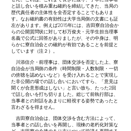
と話し合いを積み重ね確約を締結してきた、当局の
歴代責任者の主体性を全否定することでもありま
す。なお確約書の有効性は大学当局側の文書にも証
左があります。例えば2015年には、吉田寮自治会か
らの公開質問状に対して杉万俊夫・元学生担当理事
名義で公式に回答がありましたが、その中身は、明
らかに寮自治会との確約が有効であることを前提と
しています（注２）。
川添信介・前理事は、団体交渉を否定した上、寮
自治会が当局側の条件（時間制限・人数制限・一切
の傍聴を認めないなど）を受け入れることで実現し
た非公開の場での話し合いにおいてすら、「意見は
聞くが合意形成はしない」と言い放ち、たった2回
で話し合いを打ち切りました。総じて前執行部は、
当事者との対話をあまりに軽視する姿勢であったと
言わざるを得ません。
吉田寮自治会は、団体交渉を含む方法によって、
当事者との話し合いを再開し、現棟の老朽化対策な