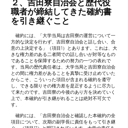
２、吉田寮自治会と歴代役
職者が締結してきた確約書
を引き継ぐこと
確約には、「大学当局は吉田寮の運営について一
方的な決定を行わず、吉田寮自治会と話し合い、合
意の上決定する」（項目1）とあります。これは、大
きな権力差のある二者間での話し合いが対等なもの
であることを保障するための努力の一つの表れで
す。当局の歴代責任者は、大学当局と吉田寮自治会
との間に権力差があることを真摯に受け止めていた
からこそ、こういった項目が含まれる確約を遵守
し、できる限りその権力差を是正するように尽力し
て来たのです。吉田寮の今後のあり方を決めていく
上で、本確約が引き継がれることは絶対不可欠で
す。
確約には、「吉田寮自治会と確認した本確約の全
項目について、次期の副学長に責任をもって引き継