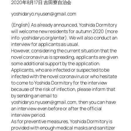
2020年8月17日 吉田寮自治会
yoshidaryo.nyusen@gmail.com
(English) As already announced, Yoshida Dormitory
will welcome new residents for autumn 2020 (more
info: yoshidaryo.org/enter). We will also conduct an
interview for applicants as usual.
However, considering the current situation that the
novel coronavirus is spreading, applicants are given
some additional support by the application.
Applicants, who are infected or suspected to be
infected with the novel coronavirus or who hesitate
to come to Yoshida Dormitory for the interview
because of the risk of infection, please inform that
by sending an email to
yoshidaryo.nyusen@gmail.com, then you can have
an interview even before or after the official
interview period.
As for preventive measures, Yoshida Dormitory is
provided with enough medical masks and sanitizer