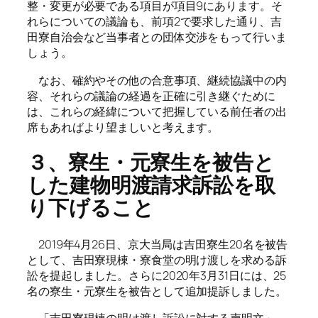
整・変更が必要である項目が項目9にあります。そ
れらについての議論も、前項2で要求した通り、吉
田寮自治会など当事者との団体交渉をもって行いま
しょう。
なお、確約やその他の合意事項、継続協議中の内
容、それらの議論の経過を正確に引き継ぐために
は、これらの経緯について把握している前任者の出
席もあればより望ましいと考えます。
３、寮生・元寮生を被告と
した建物明渡請求訴訟を取
り下げること
2019年4月26日、京大当局は吉田寮生20名を被告
として、吉田寮現棟・寮食堂の明け渡しを求める訴
訟を提起しました。さらに2020年3月31日には、25
名の寮生・元寮生を被告として追加提訴しました。