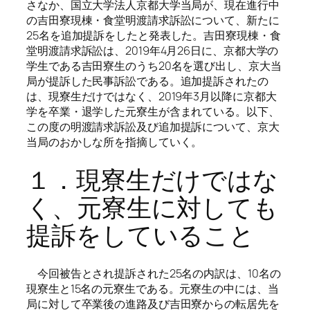
さなか、国立大学法人京都大学当局が、現在進行中
の吉田寮現棟・食堂明渡請求訴訟について、新たに
25名を追加提訴をしたと発表した。吉田寮現棟・食
堂明渡請求訴訟は、2019年4月26日に、京都大学の
学生である吉田寮生のうち20名を選び出し、京大当
局が提訴した民事訴訟である。追加提訴されたの
は、現寮生だけではなく、2019年3月以降に京都大
学を卒業・退学した元寮生が含まれている。以下、
この度の明渡請求訴訟及び追加提訴について、京大
当局のおかしな所を指摘していく。
１．現寮生だけではな
く、元寮生に対しても
提訴をしていること
今回被告とされ提訴された25名の内訳は、10名の
現寮生と15名の元寮生である。元寮生の中には、当
局に対して卒業後の進路及び吉田寮からの転居先を