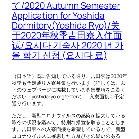
て/2020 Autumn Semester
Application for Yoshida
Dormitory(Yoshida Ryo)/关
于2020年秋季吉田寮入住面
试/요시다 기숙사 2020 년 가
을 학기 신청 (요시다 료)
（日本語）既に告知している通り、吉田寮は2020年
秋季も予定通り入寮募集を行います（詳しくは、以
下のウェブページに掲載している募集要項をご覧く
ださい：yoshidaryo.org/enter/）。入寮面接も予定
通り行います。
ただし、新型コロナウイルスの感染が拡大している
昨今の状況を鑑みて、特別な措置を取ることとしま
す。吉田寮への入寮面接を希望している方で、新型
コロナウイルスに罹患した方及びその疑いのある