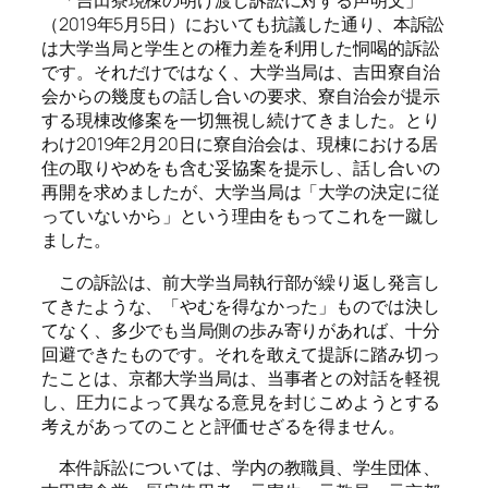
「吉田寮現棟の明け渡し訴訟に対する声明文」
（2019年5月5日）においても抗議した通り、本訴訟
は大学当局と学生との権力差を利用した恫喝的訴訟
です。それだけではなく、大学当局は、吉田寮自治
会からの幾度もの話し合いの要求、寮自治会が提示
する現棟改修案を一切無視し続けてきました。とり
わけ2019年2月20日に寮自治会は、現棟における居
住の取りやめをも含む妥協案を提示し、話し合いの
再開を求めましたが、大学当局は「大学の決定に従
っていないから」という理由をもってこれを一蹴し
ました。
この訴訟は、前大学当局執行部が繰り返し発言し
てきたような、「やむを得なかった」ものでは決し
てなく、多少でも当局側の歩み寄りがあれば、十分
回避できたものです。それを敢えて提訴に踏み切っ
たことは、京都大学当局は、当事者との対話を軽視
し、圧力によって異なる意見を封じこめようとする
考えがあってのことと評価せざるを得ません。
本件訴訟については、学内の教職員、学生団体、