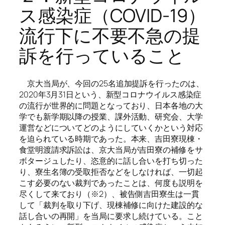
ス感染症（COVID-19）
流行下に不要不急の提
訴を行っていること
京大当局が、今回の25名追加提訴を行ったのは、
2020年3月31日という、新型コロナウイルス感染症
の流行が世界的に問題となっており、日本各地の大
学でも新学期以降の授業、課外活動、研究会、大学
運営などについてどのようにしていくかという対応
を迫られている時期であった。本来、吉田寮現棟・
食堂明渡請求訴訟は、京大当局が吉田寮の補修をサ
ボタージュしたり、恣意的に話し合いを打ち切った
り、寮生名簿の受取拒否などをしなければ、一切起
こす必要のない裁判であったことは、何度も説明を
尽くして来ており（※2）、被告側吉田寮生は一貫
して「裁判を取り下げ、現棟補修に向けた建設的な
話し合いの再開」を当局に要求し続けている。こと