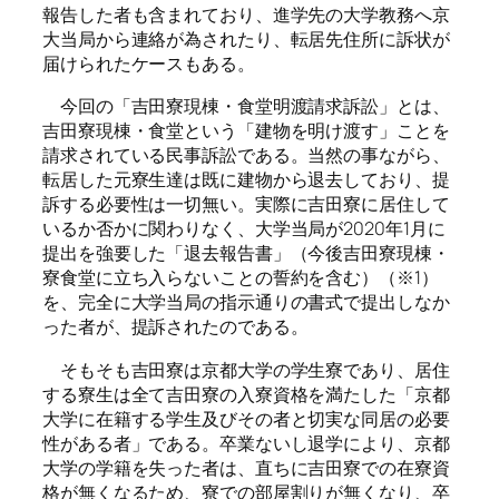
報告した者も含まれており、進学先の大学教務へ京
大当局から連絡が為されたり、転居先住所に訴状が
届けられたケースもある。
今回の「吉田寮現棟・食堂明渡請求訴訟」とは、
吉田寮現棟・食堂という「建物を明け渡す」ことを
請求されている民事訴訟である。当然の事ながら、
転居した元寮生達は既に建物から退去しており、提
訴する必要性は一切無い。実際に吉田寮に居住して
いるか否かに関わりなく、大学当局が2020年1月に
提出を強要した「退去報告書」（今後吉田寮現棟・
寮食堂に立ち入らないことの誓約を含む）（※1）
を、完全に大学当局の指示通りの書式で提出しなか
った者が、提訴されたのである。
そもそも吉田寮は京都大学の学生寮であり、居住
する寮生は全て吉田寮の入寮資格を満たした「京都
大学に在籍する学生及びその者と切実な同居の必要
性がある者」である。卒業ないし退学により、京都
大学の学籍を失った者は、直ちに吉田寮での在寮資
格が無くなるため、寮での部屋割りが無くなり、卒