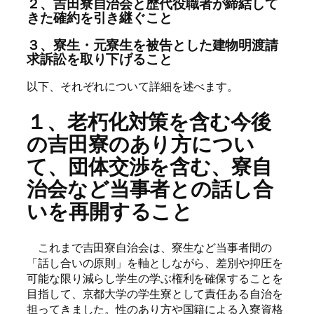
２、吉田寮自治会と歴代役職者が締結して
きた確約を引き継ぐこと
３、寮生・元寮生を被告とした建物明渡請
求訴訟を取り下げること
以下、それぞれについて詳細を述べます。
１、老朽化対策を含む今後
の吉田寮のあり方につい
て、団体交渉を含む、寮自
治会など当事者との話し合
いを再開すること
これまで吉田寮自治会は、寮生など当事者間の
「話し合いの原則」を軸としながら、差別や抑圧を
可能な限り減らし学生の学ぶ権利を確保することを
目指して、京都大学の学生寮として責任ある自治を
担ってきました。性のあり方や国籍による入寮資格