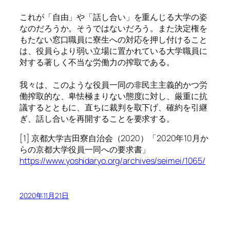
これが「自由」や「話し合い」を重んじる大学の姿
なのだろうか。そうではないだろう。また決定権を
もたない窓口職員に寮生への対応を押し付けること
は、役員らより弱い立場に置かれている大学職員に
対する著しく不当な労働力の搾取である。
我々は、このような役員一同の非民主主義的かつ労
働搾取的な、卑怯極まりない態度に対し、厳重に抗
議するとともに、直ちに裁判を取下げ、確約を引継
ぎ、話し合いを再開することを要求する。
[1] 京都大学吉田寮自治会（2020）「2020年10月か
らの京都大学役員一同への要求書」
https://www.yoshidaryo.org/archives/seimei/1065/
2020年11月21日