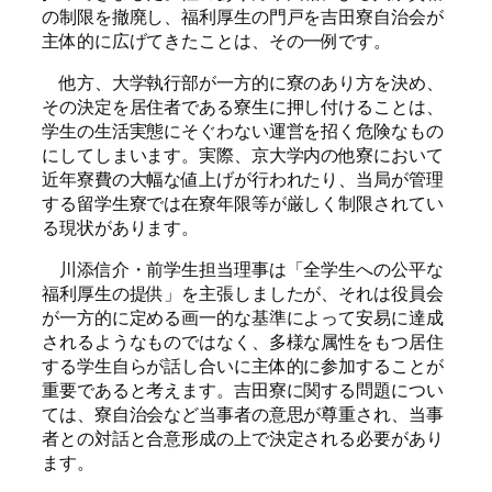
の制限を撤廃し、福利厚生の門戸を吉田寮自治会が
主体的に広げてきたことは、その一例です。
他方、大学執行部が一方的に寮のあり方を決め、
その決定を居住者である寮生に押し付けることは、
学生の生活実態にそぐわない運営を招く危険なもの
にしてしまいます。実際、京大学内の他寮において
近年寮費の大幅な値上げが行われたり、当局が管理
する留学生寮では在寮年限等が厳しく制限されてい
る現状があります。
川添信介・前学生担当理事は「全学生への公平な
福利厚生の提供」を主張しましたが、それは役員会
が一方的に定める画一的な基準によって安易に達成
されるようなものではなく、多様な属性をもつ居住
する学生自らが話し合いに主体的に参加することが
重要であると考えます。吉田寮に関する問題につい
ては、寮自治会など当事者の意思が尊重され、当事
者との対話と合意形成の上で決定される必要があり
ます。