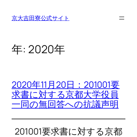
内
容
京大吉田寮公式サイト
を
ス
キ
ッ
年:
2020年
プ
2020年11月20日：201001要
求書に対する京都大学役員
一同の無回答への抗議声明
201001要求書に対する京都