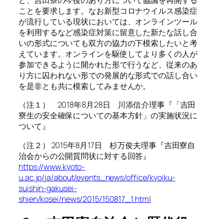
ど、吉田寮の今後のあり方について協議を再開する
ことを要求します。なお新型コロナウイルス感染症
が流行している現状においては、オンラインツール
を利用するなど感染症対策に留意した新たな話し合
いの形式についても双方の協力の下模索したいと考
えています。オンラインを駆使してより多くの人が
参加できるように開かれた形で行うなど、従来のあ
り方に囚われない形での発展的な形式での話し合い
を是非とも共に模索してみませんか。
（注１） 2018年8月28日 川添信介理事『「吉田
寮生の安全確保についての基本方針」の実施状況に
ついて』
（注２） 2015年8月17日 杉万俊夫理事『吉田寮自
治会からの公開質問状に対する回答』
https://www.kyoto-
u.ac.jp/ja/about/events_news/office/kyoiku-
suishin-gakusei-
shien/kosei/news/2015/150817_1.html