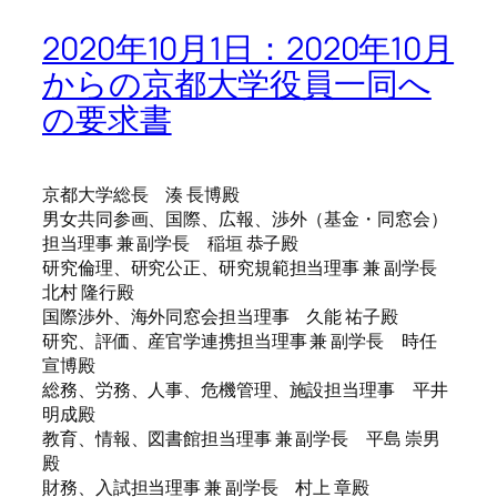
2020年10月1日：2020年10月
からの京都大学役員一同へ
の要求書
京都大学総長 湊 長博殿
男女共同参画、国際、広報、渉外（基金・同窓会）
担当理事 兼 副学長 稲垣 恭子殿
研究倫理、研究公正、研究規範担当理事 兼 副学長
北村 隆行殿
国際渉外、海外同窓会担当理事 久能 祐子殿
研究、評価、産官学連携担当理事 兼 副学長 時任
宣博殿
総務、労務、人事、危機管理、施設担当理事 平井
明成殿
教育、情報、図書館担当理事 兼 副学長 平島 崇男
殿
財務、入試担当理事 兼 副学長 村上 章殿