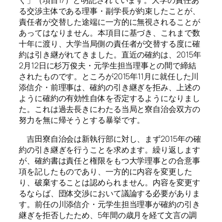
ぐ」（項目17）と明記されています。大学の責任あ
る交渉主体である理事・副学長が約束したことが、
責任者が交替した途端に一方的に無視されることが
あってはなりません。本項目に基づき、これまで数
十年に渡り、大学当局側の責任者が交替する度に確
約は引き継がれてきました。直近の確約は、2015年
2月12日に杉万俊夫・元学生担当理事との間で締結
されたものです。ところが2015年11月に就任した川
添信介・前理事は、確約の引き継ぎを拒み、上述の
ように確約の有効性自体を否定するようになりまし
た。これは過去長きにわたる当局と寮自治会双方の
努力を無に帰そうとする暴挙です。
吉田寮自治会は新執行部に対し、まず2015年の確
約の引き継ぎを行うことを求めます。繰り返します
が、確約書は責任と権限をもつ大学理事との合意事
項を記したものであり、一方的に内容を変更した
り、破棄することは認められません。内容を変更す
るならば、団体交渉において議論する必要がありま
す。前任の川添信介・元学生担当理事が確約の引き
継ぎを拒否したため、5年間の歳月を経て文言の調