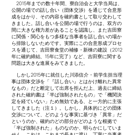
2015年までの数十年間、寮自治会と大学当局は、
公開の場での話し合い（団体交渉）を通じて合意形
成をはかり、その内容を確約書として取り交わして
きました。話し合いを公開の場で行うのは、双方の
間に大きな権力差があることを認識し、また吉田寮
に関係・関心をもつ多様な当事者を話し合いの場か
ら排除しないためです。実際にこの合意形成プロセ
スを通じて、吉田寮食堂の補修・新棟の建設（2012
年に確約締結、15年に完了）など、吉田寮に関する
問題は大きな進展をみてきました。
しかし2015年に就任した川添信介・前学生担当理
事は団体交渉を「『話し合い』とはかけ離れた異常
なもの」だと断定して出席を拒んだ上、過去に締結
された確約書は「半ば強制されたもの」で「機関決
定を経ていない」ため無効である、と一方的に主張
してきました（注１）。しかし、具体的にどの団体
交渉について、どのような事実に基づき「異常」だ
というのか、確約のどの部分がどのような根拠で
「半ば強制された」ものなのか、明らかにしていま
せん。これは、これまで長きに渡り、丁寧に当事者