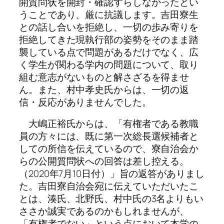
開質問状を開封・確認すらしなかったとい
うことであり、厳に抗議します。吉田寮生
との話し合いを拒絶し、一切の歩み寄りを
拒絶してきた現執行部の姿勢をそのまま踏
襲している点で問題があるだけでなく、広
く学生が関わる学内の問題について、取り
組む意志がないものと解さざるを得ませ
ん。また、村中孝史氏からは、一切の返
信・反応がありませんでした。
大嶋正裕氏からは、「有権者である教職
員の方々には、既に第一次総長選候補者と
しての所信を伝えているので、寮自治会か
らの公開質問状への回答は差し控える。
（2020年7月10日付）」旨の返答がありまし
た。吉田寮自治会宛に伝えていただいたこ
とは、湊氏、北野氏、村中氏の3名よりもい
ささか誠実であるのかもしれませんが、
「有権者でない」という点において本学の