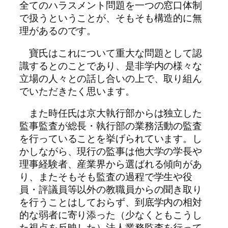
全てのハラスメント問題を一つの窓口体制
で扱うということが、そもそも構造的に無
理があるのです。
寶氏はこれについて重大な問題として認
識するとのことであり、是非学内の様々な
立場の人々との話し合いの上で、取り組ん
でいただきたく思います。
また時任氏は京大執行部からは独立した
監事監査が総長・執行部の業務活動の監査
を行っていることを挙げられています。し
かしながら、現行の監事は他大学の学長や
理事経験者、産業界から選ばれる傾向があ
り、またそもそも監査の過程で学生や役
員・評議員等以外の教職員からの聞き取り
を行うことはしておらず、到底学内の相対
的な弱者に寄り添った（少なくともこうし
た視点を反映した）法人業務監査を行って