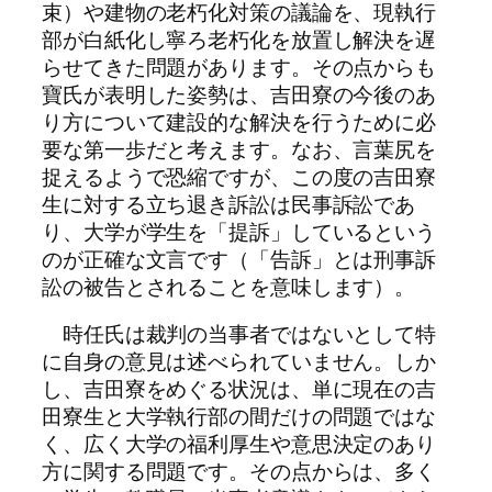
束）や建物の老朽化対策の議論を、現執行
部が白紙化し寧ろ老朽化を放置し解決を遅
らせてきた問題があります。その点からも
寶氏が表明した姿勢は、吉田寮の今後のあ
り方について建設的な解決を行うために必
要な第一歩だと考えます。なお、言葉尻を
捉えるようで恐縮ですが、この度の吉田寮
生に対する立ち退き訴訟は民事訴訟であ
り、大学が学生を「提訴」しているという
のが正確な文言です（「告訴」とは刑事訴
訟の被告とされることを意味します）。
時任氏は裁判の当事者ではないとして特
に自身の意見は述べられていません。しか
し、吉田寮をめぐる状況は、単に現在の吉
田寮生と大学執行部の間だけの問題ではな
く、広く大学の福利厚生や意思決定のあり
方に関する問題です。その点からは、多く