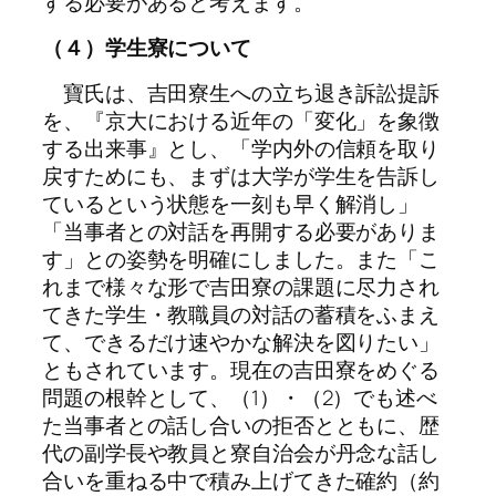
する必要があると考えます。
（４）学生寮について
寶氏は、吉田寮生への立ち退き訴訟提訴
を、『京大における近年の「変化」を象徴
する出来事』とし、「学内外の信頼を取り
戻すためにも、まずは大学が学生を告訴し
ているという状態を一刻も早く解消し」
「当事者との対話を再開する必要がありま
す」との姿勢を明確にしました。また「こ
れまで様々な形で吉田寮の課題に尽力され
てきた学生・教職員の対話の蓄積をふまえ
て、できるだけ速やかな解決を図りたい」
ともされています。現在の吉田寮をめぐる
問題の根幹として、（1）・（2）でも述べ
た当事者との話し合いの拒否とともに、歴
代の副学長や教員と寮自治会が丹念な話し
合いを重ねる中で積み上げてきた確約（約