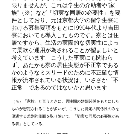
限りませんが、これは学生の介助者や“家
族”（※）など「切実な同居の必要性」を要
件としており、元は京都大学の留学生寮に
おける募集要項をもとに1990年代より吉田
寮においても導入したものです。寮とは住
居ですから、生活の実際的な切実性によっ
て柔軟な運用が為されることが望ましいと
考えています。こうした事実にも関わら
ず、あたかも寮の居住実態が不正常である
かのようなミスリードのために不正確な情
報が流布されている状況は、いささか「不
正常」であるのではないかと思います。
（※）「家族」と言うときに、異性間の婚姻関係をもとにした
ものが想定されることが多いが、こうした特定の関係性のみを
優遇する差別的側面を取り除いて、「切実な同居の必要性があ
る者」としている。