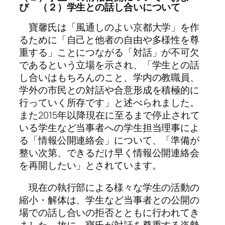
び （２）学生との話し合いについて
寶馨氏は「風通しのよい京都大学」を作
るために「自己と他者の自由や多様性を尊
重する」ことにつながる「対話」が不可欠
であるという立場を示され、「学生との話
し合いはもちろんのこと、学内の教職員、
学外の市民との対話や合意形成を積極的に
行っていく所存です」と述べられました。
また2015年以降現在に至るまで停止されて
いる学生など当事者への学生担当理事によ
る「情報公開連絡会」について、「準備が
整い次第、できるだけ早く情報公開連絡会
を再開したい」とされています。
現在の執行部による様々な学生の活動の
縮小・解体は、学生など当事者との公開の
場での話し合いの拒否とともに行われてき
ました。故に、寶氏が対話を尊重する姿勢