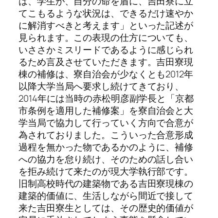
は、学生が、自分の命を盾に、吉田寮に立
てこもるような状況は、できるだけ速やか
に解消すべきと考えます」といった記述が
見られます。この表現の仕方についても、
いささかミスリードであるように感じられ
るため言及させていただきます。吉田寮現
棟の補修は、寮自治会が少なくとも2012年
以降大学当局へ要求し続けてきており、
2014年には当時の赤松明彦副学長と「京都
市条例を適用した補修案」を寮自治会と大
学当局で協力して行っていく方向で合意が
為されておりました。こういった合意形成
過程を無かった物であるかのように、補修
への協力を怠り続け、そのための話し合い
を拒み続けて来たのが現大学執行部です。
旧制高校時代の建築物である吉田寮現棟の
建築的価値に、生活しながら間近で接して
来た吉田寮生としては、その歴史的価値が