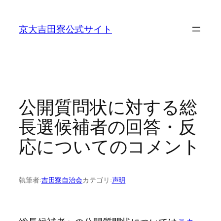
内
容
京大吉田寮公式サイト
を
ス
キ
ッ
プ
公開質問状に対する総
長選候補者の回答・反
応についてのコメント
執筆者:
吉田寮自治会
カテゴリ:
声明