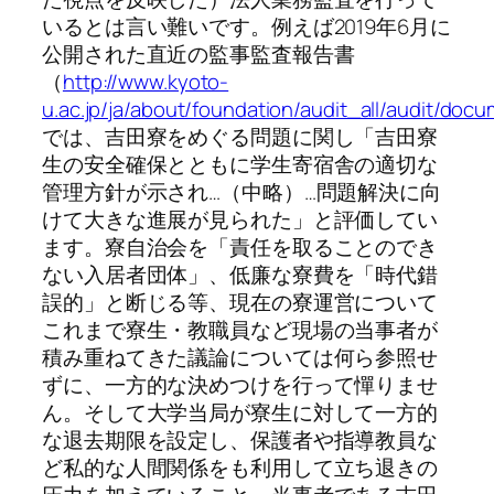
いるとは言い難いです。例えば2019年6月に
公開された直近の監事監査報告書
（
http://www.kyoto-
u.ac.jp/ja/about/foundation/audit_all/audit/do
では、吉田寮をめぐる問題に関し「吉田寮
生の安全確保とともに学生寄宿舎の適切な
管理方針が示され…（中略）…問題解決に向
けて大きな進展が見られた」と評価してい
ます。寮自治会を「責任を取ることのでき
ない入居者団体」、低廉な寮費を「時代錯
誤的」と断じる等、現在の寮運営について
これまで寮生・教職員など現場の当事者が
積み重ねてきた議論については何ら参照せ
ずに、一方的な決めつけを行って憚りませ
ん。そして大学当局が寮生に対して一方的
な退去期限を設定し、保護者や指導教員な
ど私的な人間関係をも利用して立ち退きの