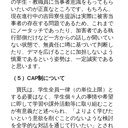
の学生・教職員に当事者意識をもってもら
いたいのが正直なところです。もちろん、
現在進行中の吉田寮生提訴は実際に被害当
事者の存在する問題であるため、これまで
にノータッチであったり、加害者である執
行部側だけなど一方からの話しか聞いてい
ない状態で、無責任に噂に基づいて判断し
たり、デマを広げることに加担しないよう
慎重であるという姿勢は、一定誠実である
と思います。
（５）
CAP
制について
寶氏は、学生全員一律（の単位上限）と
する必要はなく、学生個々人の事情や希望
に即して学習や課外活動等に取り組むこと
が有意義だと述べられ、「よりよく学びた
いという意欲を削ぐことのないような検討
を全学的な対話を通じて行いたい」とされ