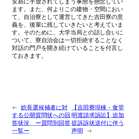
安易に手放されてしまう事態を懸念してい
ます。また、何よりこの建物・空間におい
て、自治寮として運営してきた吉田寮の意
義を、後輩に残していきたいと考えていま
す。そのために、大学当局との話し合いに
ついて、寮自治会は一切拒絶することなく
対話の門戸を開き続けていることを付言し
ておきます。
←
総長選候補者に対
【吉田寮現棟・食堂
する公開質問状への回
明渡請求訴訟】追加
答状況 ー質問別回答
提訴訴状送付に伴う
一覧ー
声明
→