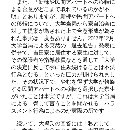
また、「新棟や民間アパートへの移転に
よる合意がどこまで取れているのかが不
明」とありますが、新棟や民間アパートへ
の移転について、大学当局から寮自治会に
対して提案が為された上で合意形成が為さ
れた事実は一度もありません。2017年12月
大学当局による突然の「退去通告」発表に
併せて、吉田寮に居住する寮生に対して、
その保護者や指導教員などを通じて「大学
の決定に反して寮に住み続けることは不法
行為となる」といった圧力が掛けられまし
た。その状況下で、やむを得ず大学が斡旋
する民間アパートへの移転を選択した寮生
がいたことは事実ですが、これは大学当局
による「脅して言うことを聞かせる」ハラ
スメント行為によるのが実際の所です。
続いて、大嶋氏の回答には「私として