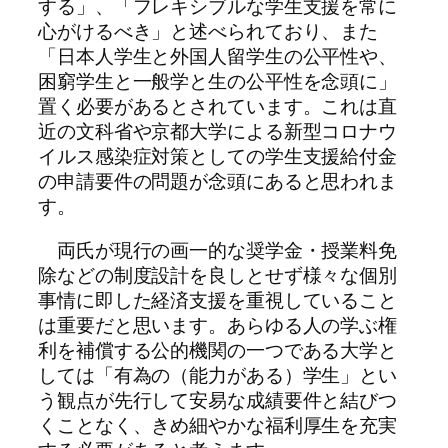
する」、「フレキシブルな学生支援を常に
心がけるべき」と述べられており、また
「日本人学生と外国人留学生の公平性や、
困窮学生と一般学と生の公平性を念頭に」
置く必要があるとされています。これは直
近の文科省や京都大学による新型コロナウ
イルス感染症対策としての学生支援給付金
の申請要件の問題が念頭にあると思われま
す。
両氏が現行の画一的な奨学金・授業料免
除などの制度設計を良しとせず様々な個別
事情に即した経済支援を重視していること
は重要だと思います。あらゆる人の学ぶ権
利を補償する公的機関の一つである大学と
しては「有為の（能力がある）学生」とい
う観点が先行して安易な成績要件と結びつ
くことなく、きめ細やかな福利厚生を充実