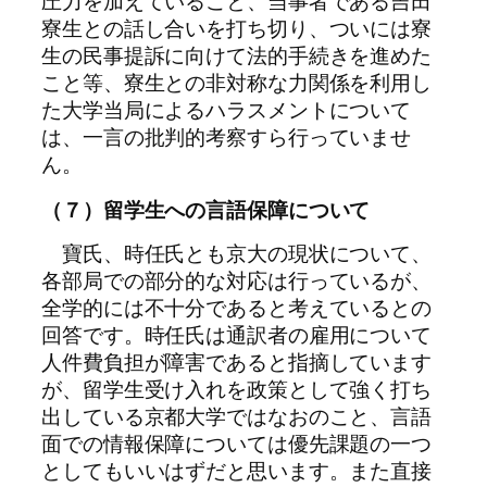
圧力を加えていること、当事者である吉田
寮生との話し合いを打ち切り、ついには寮
生の民事提訴に向けて法的手続きを進めた
こと等、寮生との非対称な力関係を利用し
た大学当局によるハラスメントについて
は、一言の批判的考察すら行っていませ
ん。
（７）留学生への言語保障について
寶氏、時任氏とも京大の現状について、
各部局での部分的な対応は行っているが、
全学的には不十分であると考えているとの
回答です。時任氏は通訳者の雇用について
人件費負担が障害であると指摘しています
が、留学生受け入れを政策として強く打ち
出している京都大学ではなおのこと、言語
面での情報保障については優先課題の一つ
としてもいいはずだと思います。また直接