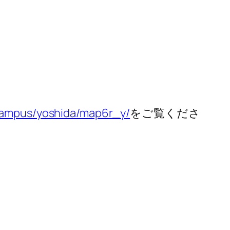
/campus/yoshida/map6r_y/
をご覧くださ