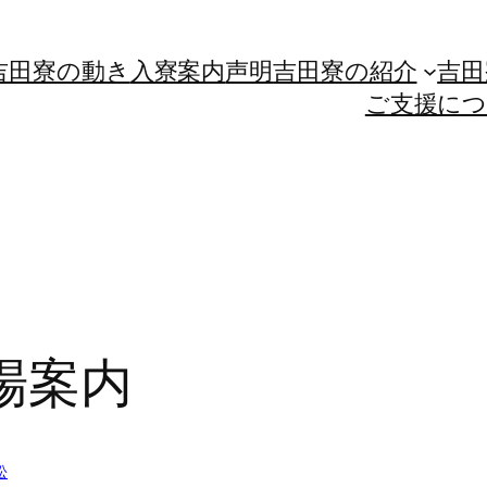
吉田寮の動き
入寮案内
声明
吉田寮の紹介
吉田
ご支援に
会場案内
訟