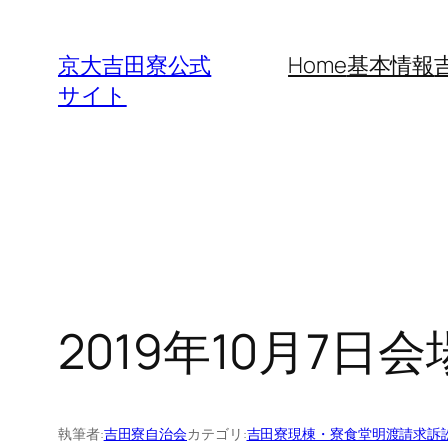
内
容
京大吉田寮公式
Home
基本情報
を
サイト
ス
キ
ッ
プ
2019年10月7日
執筆者:
吉田寮自治会
カテゴリ:
吉田寮現棟・寮食堂明渡請求訴