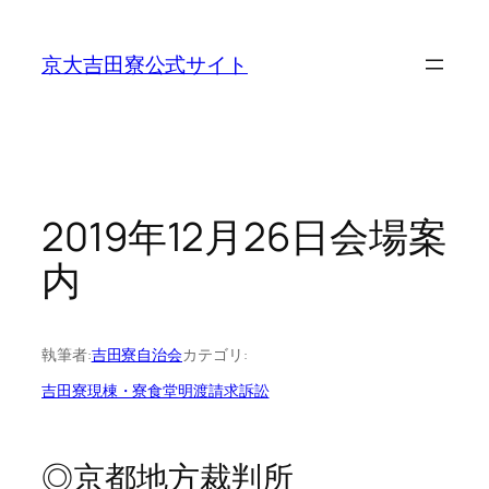
内
容
京大吉田寮公式サイト
を
ス
キ
ッ
プ
2019年12月26日会場案
内
執筆者:
吉田寮自治会
カテゴリ:
吉田寮現棟・寮食堂明渡請求訴訟
◎京都地方裁判所