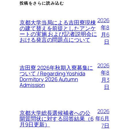
投稿をさらに読み込む
2026
京都大学当局による吉田寮現棟
年8
の建て替えを前提としたアンケ
ートの実施 および記者説明会に
月6
おける発言の問題点について
日
2026
吉田寮 2026年秋期入寮募集に
年8
ついて / Regarding Yoshida
Dormitory 2026 Autumn
月3
Admission
日
2026
京都大学総長選候補者への公
年6月
開質問状に対する回答結果（6
月9日更新）
7日