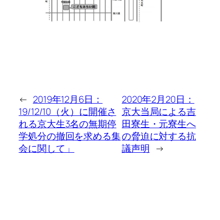
←
2019年12月6日：
2020年2月20日：
19/12/10（火）に開催さ
京大当局による吉
れる京大生3名の無期停
田寮生・元寮生へ
学処分の撤回を求める集
の脅迫に対する抗
会に関して」
議声明
→