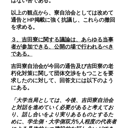
はない筈である。
以上の観点から、寮自治会としては改めて
通告とHP掲載に強く抗議し、これらの撤回
を求める。
３、吉田寮に関する議論は、あらゆる当事
者が参加できる、公開の場で行われるべき
である。
吉田寮自治会が今回の通告及び吉田寮の老
朽化対策に関して団体交渉をもつことを要
求したのに対して、回答文には以下のよう
にある。
「大学当局としては、今後、吉田寮自治会
と対話を進めていく必要があると考えてお
り、話し合いをより実りあるものとするた
めに、学生側・大学側双方5人程度の代表者