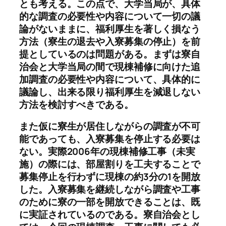
とも考える。この点で、大学当局が、具体
的な調査の必要性や内容について一切の議
論がないままに、福利厚生を著しく損なう
方法（寮生の退去や入寮募集の停止）を前
提としているのは問題がある。まずは寮自
治会と大学当局の間で現棟補修に向けた追
加調査の必要性や内容について、具体的に
議論し、出来る限り福利厚生を減退しない
方法を検討すべきである。
また仮に寮生が居住しながらの調査が不可
能であっても、入寮募集を停止する必要は
ない。実際2006年の現棟補修工事（未実
施）の際には、部屋割りを工夫することで
募集停止を行わずに現棟の約3分の1を開放
した。入寮募集を継続しながら調査や工事
のために寮の一部を開放できることは、既
に実証されているのである。寮自治会とし