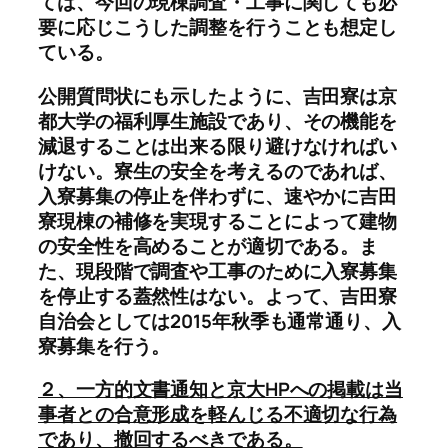
ては、今回の現棟調査・工事に関しても必
要に応じこうした調整を行うことも想定し
ている。
公開質問状にも示したように、吉田寮は京
都大学の福利厚生施設であり、その機能を
減退することは出来る限り避けなければい
けない。寮生の安全を考えるのであれば、
入寮募集の停止を伴わずに、速やかに吉田
寮現棟の補修を実現することによって建物
の安全性を高めることが適切である。ま
た、現段階で調査や工事のために入寮募集
を停止する蓋然性はない。よって、吉田寮
自治会としては2015年秋季も通常通り、入
寮募集を行う。
２、一方的文書通知と京大HPへの掲載は当
事者との合意形成を軽んじる不適切な行為
であり、撤回するべきである。