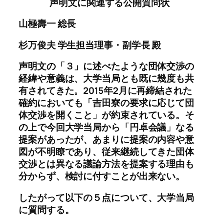
声明文に関連する公開質問状
山極壽一 総長
杉万俊夫 学生担当理事・副学長 殿
声明文の「３」に述べたような団体交渉の
経緯や意義は、大学当局とも既に幾度も共
有されてきた。2015年2月に再締結された
確約においても「吉田寮の要求に応じて団
体交渉を開くこと」が約束されている。そ
の上で今回大学当局から「円卓会議」なる
提案があったが、あまりに提案の内容や意
図が不明瞭であり、従来継続してきた団体
交渉とは異なる議論方法を提案する理由も
分からず、検討に付すことが出来ない。
したがって以下の５点について、大学当局
に質問する。