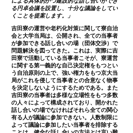
による具体的かつ建設的な話し合いができ
る円卓会議を設置し、十分な議論をしてい
くことを提案します。」
吉田寮の運営や老朽化対策に関して寮自治
会と大学当局は、公開され、全ての当事者
が参加できる話し合いの場（団体交渉）で
問題解決を図ってきた。これは、実際に吉
田寮で活動している当事者こそが、寮運営
に関する第一義的な自己決定権をもつとい
う自治原則の上で、強い権力をもつ京大当
局がこれを侵して当事者との合意なく物事
を決定しないようにするためである。また
吉田寮の当事者は多様な立場性をもつ多数
の人々によって構成されており、開かれた
話し合いの場でなければそれら全ての関心
有る人が議論に参加できない。人数制限に
よって議論に参加したい当事者を排除する
ことは、健全な話し合いの方法とは言い難