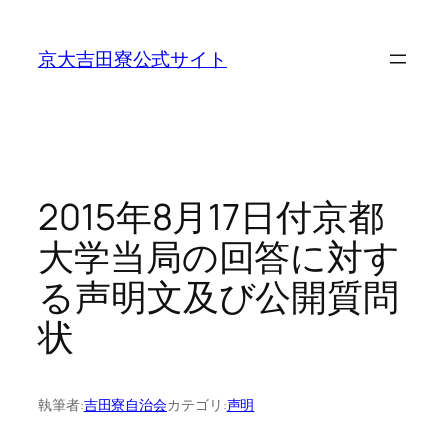
内
容
京大吉田寮公式サイト
を
ス
キ
ッ
プ
2015年8月17日付京都
大学当局の回答に対す
る声明文及び公開質問
状
執筆者:
吉田寮自治会
カテゴリ:
声明