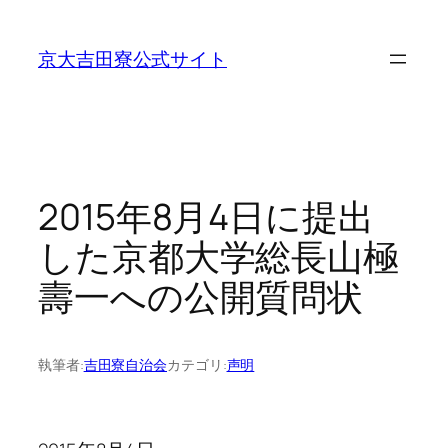
内
容
京大吉田寮公式サイト
を
ス
キ
ッ
プ
2015年8月4日に提出
した京都大学総長山極
壽一への公開質問状
執筆者:
吉田寮自治会
カテゴリ:
声明