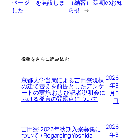
ページ」を開設しま
（結審） 延期のお知
した
らせ
→
投稿をさらに読み込む
2026
京都大学当局による吉田寮現棟
年8
の建て替えを前提としたアンケ
ートの実施 および記者説明会に
月6
おける発言の問題点について
日
2026
吉田寮 2026年秋期入寮募集に
年8
ついて / Regarding Yoshida