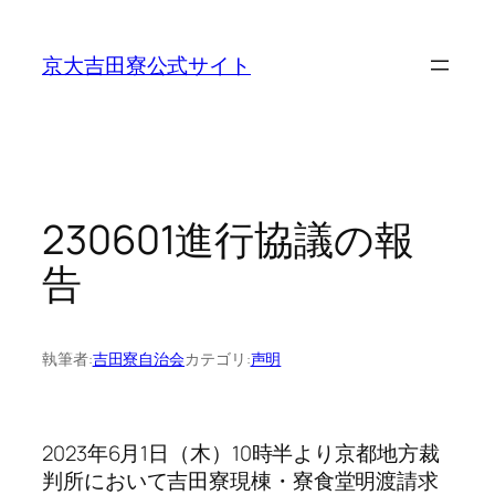
内
容
京大吉田寮公式サイト
を
ス
キ
ッ
プ
230601進行協議の報
告
執筆者:
吉田寮自治会
カテゴリ:
声明
2023年6月1日（木）10時半より京都地方裁
判所において吉田寮現棟・寮食堂明渡請求