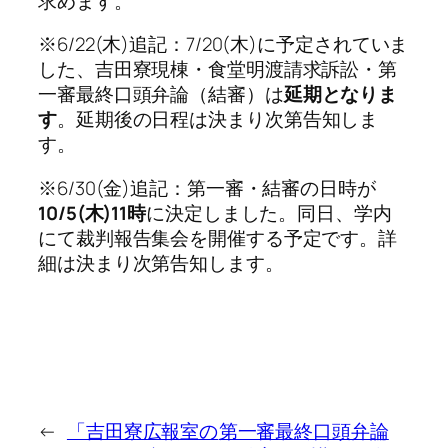
求めます。
※6/22(木)追記：7/20(木)に予定されていま
した、吉田寮現棟・食堂明渡請求訴訟・第
一審最終口頭弁論（結審）は
延期となりま
す
。延期後の日程は決まり次第告知しま
す。
※6/30(金)追記：第一審・結審の日時が
10/5(木)11時
に決定しました。同日、学内
にて裁判報告集会を開催する予定です。詳
細は決まり次第告知します。
←
「吉田寮広報室の
第一審最終口頭弁論