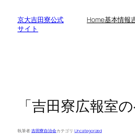
内
容
京大吉田寮公式
Home
基本情報
を
サイト
ス
キ
ッ
プ
「吉田寮広報室の
執筆者:
吉田寮自治会
カテゴリ:
Uncategorized