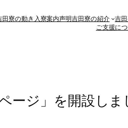
吉田寮の動き
入寮案内
声明
吉田寮の紹介
吉田
ご支援に
ページ」を開設しま