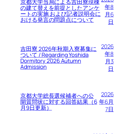
京都大学当局による吉田寮現棟
年8
の建て替えを前提としたアンケ
ートの実施 および記者説明会に
月6
おける発言の問題点について
日
2026
吉田寮 2026年秋期入寮募集に
年8
ついて / Regarding Yoshida
Dormitory 2026 Autumn
月3
Admission
日
2026
京都大学総長選候補者への公
年6月
開質問状に対する回答結果（6
月9日更新）
7日