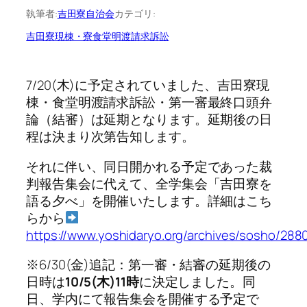
執筆者:
吉田寮自治会
カテゴリ:
吉田寮現棟・寮食堂明渡請求訴訟
7/20(木)に予定されていました、吉田寮現
棟・食堂明渡請求訴訟・第一審最終口頭弁
論（結審）は延期となります。延期後の日
程は決まり次第告知します。
それに伴い、同日開かれる予定であった裁
判報告集会に代えて、全学集会「吉田寮を
語る夕べ」を開催いたします。詳細はこち
らから
https://www.yoshidaryo.org/archives/sosho/288
※6/30(金)追記：第一審・結審の延期後の
日時は
10/5(木)11時
に決定しました。同
日、学内にて報告集会を開催する予定で