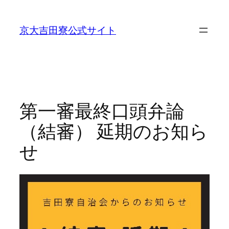
内
容
京大吉田寮公式サイト
を
ス
キ
ッ
プ
第一審最終口頭弁論
（結審） 延期のお知ら
せ