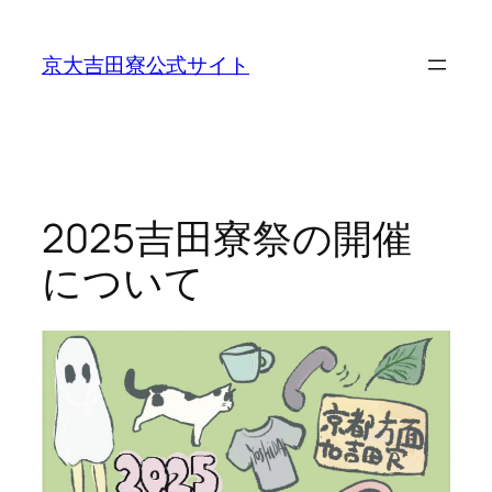
内
容
京大吉田寮公式サイト
を
ス
キ
ッ
プ
2025吉田寮祭の開催
について