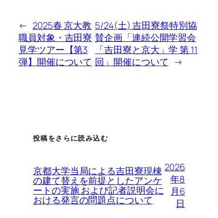
←
2025春 京大教
5/24(土) 吉田寮祭特別協
職員対象・吉田寮
賛企画「連続公開学習会
見学ツアー【第3
「吉田寮と京大」学 第 11
弾】開催について
回」開催について
→
投稿をさらに読み込む
2026
京都大学当局による吉田寮現棟
年8
の建て替えを前提としたアンケ
ートの実施 および記者説明会に
月6
おける発言の問題点について
日