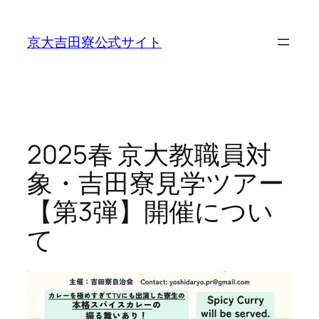
内
容
京大吉田寮公式サイト
を
ス
キ
ッ
プ
2025春 京大教職員対
象・吉田寮見学ツアー
【第3弾】開催につい
て