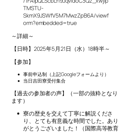
/1FAIpQLScbLh9JqvIdoC3Qz_xwjIp
TMSTU-
SkmX9JSWfV5M7MwzZpB6A/viewf
orm?embedded=true
～詳細～
【日時】2025年5月21日（水）18時半～
【参加】
事前申込制（上記Googleフォームより）
当日吉田寮受付集合
【過去の参加者の声】（一部の抜粋となり
ます）
寮の歴史を交えて丁寧に解説くださ
り、とても有意義な時間でした。あり
がとうございました！（国際高等教育