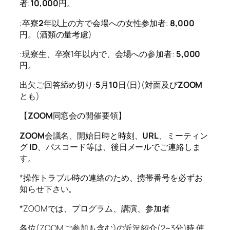
者:
10,000
円。
:卒寮
2
年以上の方で会場への女性参加者:
8,000
円。(酒類の量考慮)
:現寮生、卒寮1年以内で、会場への参加者:
5,000
円。
出欠ご回答締め切り:
5
月
10
日(日)(対面及び
ZOOM
とも)
【
ZOOM
同窓会の開催要領】
ZOOM
会議名、開始日時と時刻、
URL
、ミーティン
グ
ID
、パスコード等は、後日メールでご連絡しま
す。
*操作トラブル時の連絡のため、携帯番号を必ずお
知らせ下さい。
*ZOOMでは、プログラム、講演、参加者
各位(ZOOMご参加も含む)の近況紹介(2~3分)時 使