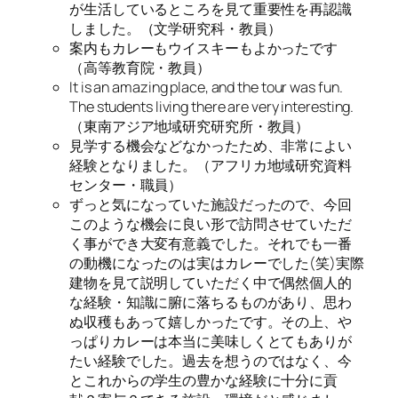
が生活しているところを見て重要性を再認識
しました。（文学研究科・教員）
案内もカレーもウイスキーもよかったです
（高等教育院・教員）
It is an amazing place, and the tour was fun.
The students living there are very interesting.
（東南アジア地域研究研究所・教員）
見学する機会などなかったため、非常によい
経験となりました。（アフリカ地域研究資料
センター・職員）
ずっと気になっていた施設だったので、今回
このような機会に良い形で訪問させていただ
く事ができ大変有意義でした。それでも一番
の動機になったのは実はカレーでした(笑)実際
建物を見て説明していただく中で偶然個人的
な経験・知識に腑に落ちるものがあり、思わ
ぬ収穫もあって嬉しかったです。その上、や
っぱりカレーは本当に美味しくとてもありが
たい経験でした。過去を想うのではなく、今
とこれからの学生の豊かな経験に十分に貢