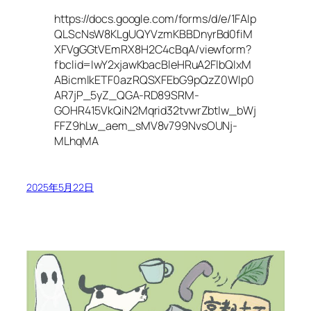
https://docs.google.com/forms/d/e/1FAIp
QLScNsW8KLgUQYVzmKBBDnyrBd0fiM
XFVgGGtVEmRX8H2C4cBqA/viewform?
fbclid=IwY2xjawKbacBleHRuA2FlbQIxM
ABicmlkETF0azRQSXFEbG9pQzZ0Wlp0
AR7jP_5yZ_QGA-RD89SRM-
GOHR415VkQiN2Mqrid32tvwrZbtIw_bWj
FFZ9hLw_aem_sMV8v799NvsOUNj-
MLhqMA
2025年5月22日