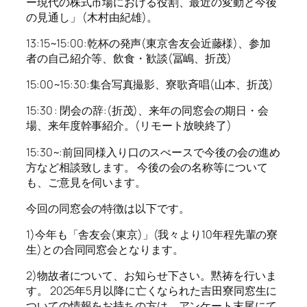
ー現代の株式市場における役割、最近の変動と今後
の見通し」 (木村由紀雄)。
13:15~15:00:乾杯の発声(東京舎友会近藤様)、参加
者の自己紹介等、飲食・歓談(冨嶋、折茂)
15:00~15:30:集合写真撮影、寮歌斉唱(山本、折茂)
15:30 : 閉会の辞:(折茂)、来年の同窓会の期日・会
場、来年度幹事紹介。(リモート放映終了)
15:30~:前回同様入り口のスぺースで今後の会の進め
方など相談致します。 今後の会の名称等について
も、ご意見を伺います。
今回の同窓会の特徴は以下です。
1)今年も「舎友会(東京)」(我々より10年程先輩の寮
生)との合同同窓会となります。
2)物故者について、お知らせ下さい。黙祷を行いま
す。 2025年5月以降に亡くなられた吉田寮同窓生に
ついての情報をお持ちの方は、アンケート末尾にて