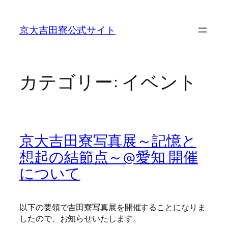
内
容
京大吉田寮公式サイト
を
ス
キ
ッ
カテゴリー:
イベント
プ
京大吉田寮写真展～記憶と
想起の結節点～@愛知 開催
について
以下の要領で吉田寮写真展を開催することになりま
したので、お知らせいたします。