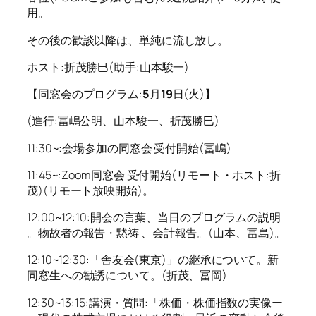
用。
その後の歓談以降は、単純に流し放し。
ホスト:折茂勝巳(助手:山本駿一)
【同窓会のプログラム:
5
月
19
日(火)】
(進行:冨嶋公明、山本駿一、折茂勝巳)
11:30~:会場参加の同窓会 受付開始(冨嶋)
11:45~:Zoom同窓会 受付開始(リモート・ホスト:折
茂)(リモート放映開始)。
12:00~12:10:開会の言葉、当日のプログラムの説明
。物故者の報告・黙祷 、会計報告。(山本、冨島)。
12:10~12:30:「舎友会(東京)」の継承について。新
同窓生への勧誘について。(折茂、冨岡)
12:30~13:15:講演・質問:「株価・株価指数の実像ー