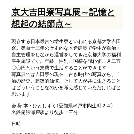
京大吉田寮写真展～記憶と
想起の結節点～
現存する日本最古の学生寮といわれる京都大学吉田
寮。築百十三年の歴史的な木造建築で学生が自治・
自主管理をしながら運営をしてきた京都大学の福利
厚生施設です。年齢、性別、国籍を問わず、月二五
〇〇円という寮費で生活することができます。
​写真展では吉田寮の現在、古き時代の写真から、自
治の歴史、建築的価値、そして人が共に生きること
はどういうことなのかを考え感じていただければと
思います。
会場: 本・ひとしずく(愛知県瀬戸市陶生町２４)
名鉄尾張瀬戸駅より徒歩十三分
日時