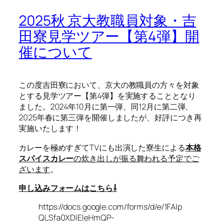
2025秋 京大教職員対象・吉
田寮見学ツアー【第4弾】開
催について
この度吉田寮において、京大の教職員の方々を対象
とする見学ツアー【第4弾】を実施することとなり
ました。2024年10月に第一弾、同12月に第二弾、
2025年春に第三弾を開催しましたが、好評につき再
実施いたします！
カレーを極めすぎてTVにも出演した寮生による
本格
スパイスカレー
の炊き出しが振る舞われる予定でご
ざいます
。
申し込みフォームはこちら⇩
https://docs.google.com/forms/d/e/1FAIp
QLSfa0XDIEleHmQP-