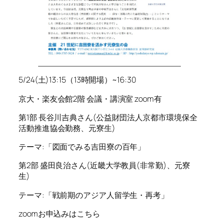
5/24(土)13:15（13時開場）~16:30
京大・楽友会館2階 会議・講演室 zoom有
第1部 長谷川吉典さん(公益財団法人京都市環境保全
活動推進協会勤務、元寮生)
テーマ:「図面でみる吉田寮の百年」
第2部 盛田良治さん(近畿大学教員(非常勤)、元寮
生)
テーマ:「戦前期のアジア人留学生・再考」
zoomお申込みはこちら