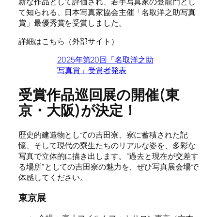
新な作品として評価され、若手写真家の登龍門とし
て知られる、日本写真家協会主催「名取洋之助写真
賞」最優秀賞を受賞しました。
詳細はこちら（外部サイト）
2025年第20回「名取洋之助
写真賞」受賞者発表
受賞作品巡回展の開催(東
京・大阪)が決定！
歴史的建造物としての吉田寮、寮に蓄積された記
憶、そして現代の寮生たちのリアルな姿を、多彩な
写真で立体的に描き出します。“過去と現在が交差す
る場所”としての吉田寮の魅力を、ぜひ写真展会場で
体感してください。
東京展