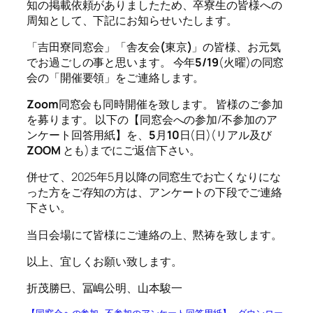
知の掲載依頼がありましたため、卒寮生の皆様への
周知として、下記にお知らせいたします。
「吉田寮同窓会」「舎友会
(
東京
)
」の皆様、お元気
でお過ごしの事と思います。 今年
5/19
(火曜)の同窓
会の「開催要領」をご連絡します。
Zoom
同窓会も同時開催を致します。 皆様のご参加
を募ります。 以下の【同窓会への参加/不参加のア
ンケート回答用紙】を、
5
月
10
日(日)(リアル及び
ZOOM
とも)までにご返信下さい。
併せて、2025年5月以降の同窓生でお亡くなりにな
った方をご存知の方は、アンケートの下段でご連絡
下さい。
当日会場にて皆様にご連絡の上、黙祷を致します。
以上、宜しくお願い致します。
折茂勝巳、冨嶋公明、山本駿一