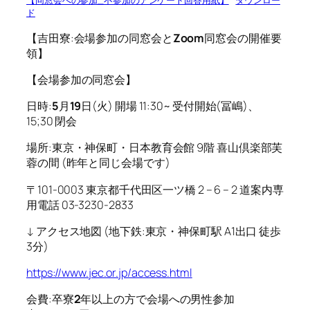
【同窓会への参加_不参加のアンケート回答用紙】
ダウンロー
ド
【吉田寮:会場参加の同窓会と
Zoom
同窓会の開催要
領】
【会場参加の同窓会】
日時:
5
月
19
日(火) 開場 11:30~ 受付開始(冨嶋)、
15;30 閉会
場所:東京・神保町・日本教育会館 9階 喜山倶楽部芙
蓉の間 (昨年と同じ会場です)
〒101-0003 東京都千代田区一ツ橋 2 – 6 – 2 道案内専
用電話 03-3230-2833
↓ アクセス地図 (地下鉄:東京・神保町駅 A1出口 徒歩
3分)
https://www.jec.or.jp/access.html
会費:卒寮
2
年以上の方で会場への男性参加