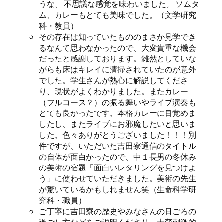
うな、 不思議な感覚を味わいました。 ソムタ
ム、カレーもとても美味でした。（文学研究
科・教員）
その存在は知っていたもののまさか見学でき
るなんて思わなかったので、大変貴重な機会
だったと感謝しております。雑然としていな
がらも床はキレイに清掃されていたのが意外
でした。学生さんが熱心に解説してくださ
り、現状がよくわかりました。またカレー
（フルコース？）の振る舞いやライブ演奏も
とても良かったです。本格カレーに目覚めま
したし、またライブにお邪魔したいと思いま
した。色々ありがとうございました！！！別
件ですが、いただいた吉田寮通信のタイトル
の自体が面白かったので、中１長男の冬休み
の美術の宿題「面白いレタリングを見つけよ
う」に使わせていただきました。美術の先生
が驚いているかもしれません笑（生命科学研
究科・職員）
ご丁寧に吉田寮の歴史やみなさんの日ごろの