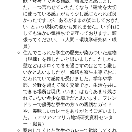
献？寄与？できる施設、環境だと感じまし
た。一つ言わせていただくなら「建物を大切
に使っている感」がもう少し感じられれば良
かったです…が、あるがままの姿にしておきた
い…という現状の姿かも知れません。いずれに
しても温かい気持ちで見守っております。頑
張ってください。（人間・環境学研究科・職
員）
住んでこられた学生の歴史が染みついた建物
（現棟）を残したいと思いました。たしかに
壁などはボロくて冬を過ごすのはとても厳し
いかと思いましたが、修繕も寮生主導でおこ
なわれていて感銘を受けました。学年や学
部、分野を越えて深く交流でき、生活を共に
できる場所は現代（いま）はもうあまり残さ
れていない希少な場所だと思います。フレン
ドリーで優秀な寮生の方々の親切なガイド
や、美味しいカレーをありがとうございまし
た。（アジア·アフリカ地域研究資料センタ
ー・職員）
案内してくれた学生やカレーで歓談してくれ