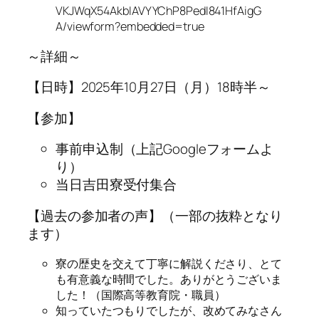
VKJWqX54AkbIAVYYChP8PedI841HfAigG
A/viewform?embedded=true
～詳細～
【日時】2025年10月27日（月）18時半～
【参加】
事前申込制（上記Googleフォームよ
り）
当日吉田寮受付集合
【過去の参加者の声】（一部の抜粋となり
ます）
寮の歴史を交えて丁寧に解説くださり、とて
も有意義な時間でした。ありがとうございま
した！（国際高等教育院・職員）
知っていたつもりでしたが、改めてみなさん