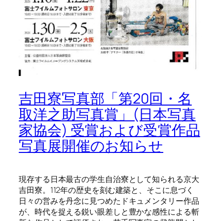
吉田寮写真部「第20回・名
取洋之助写真賞」(日本写真
家協会) 受賞および受賞作品
写真展開催のお知らせ
現存する日本最古の学生自治寮として知られる京大
吉田寮。112年の歴史を刻む建築と、そこに息づく
日々の営みを丹念に見つめたドキュメンタリー作品
が、時代を捉える鋭い眼差しと豊かな感性による斬