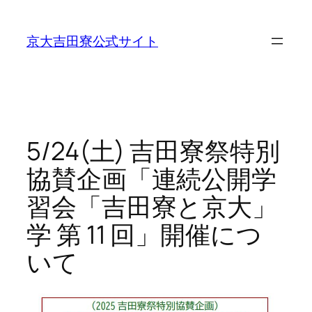
内
容
京大吉田寮公式サイト
を
ス
キ
ッ
プ
5/24(土) 吉田寮祭特別
協賛企画「連続公開学
習会「吉田寮と京大」
学 第 11 回」開催につ
いて