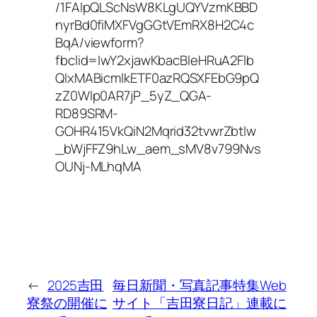
/1FAIpQLScNsW8KLgUQYVzmKBBD
nyrBd0fiMXFVgGGtVEmRX8H2C4c
BqA/viewform?
fbclid=IwY2xjawKbacBleHRuA2Flb
QIxMABicmlkETF0azRQSXFEbG9pQ
zZ0Wlp0AR7jP_5yZ_QGA-
RD89SRM-
GOHR415VkQiN2Mqrid32tvwrZbtIw
_bWjFFZ9hLw_aem_sMV8v799Nvs
OUNj-MLhqMA
←
2025吉田
毎日新聞・写真記事特集Web
寮祭の開催に
サイト「吉田寮日記」連載に