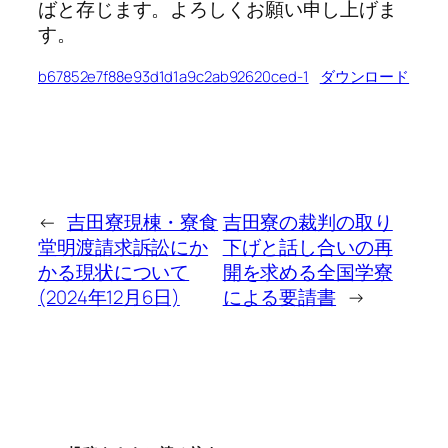
ばと存じます。よろしくお願い申し上げま
す。
b67852e7f88e93d1d1a9c2ab92620ced-1
ダウンロード
←
吉田寮現棟・寮食
吉田寮の裁判の取り
堂明渡請求訴訟にか
下げと話し合いの再
かる現状について
開を求める全国学寮
(2024年12月6日)
による要請書
→