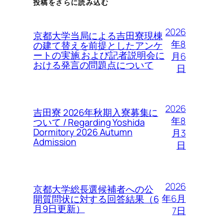
投稿をさらに読み込む
2026
京都大学当局による吉田寮現棟
年8
の建て替えを前提としたアンケ
ートの実施 および記者説明会に
月6
おける発言の問題点について
日
2026
吉田寮 2026年秋期入寮募集に
年8
ついて / Regarding Yoshida
Dormitory 2026 Autumn
月3
Admission
日
2026
京都大学総長選候補者への公
年6月
開質問状に対する回答結果（6
月9日更新）
7日