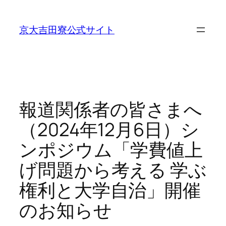
内
容
京大吉田寮公式サイト
を
ス
キ
ッ
プ
報道関係者の皆さまへ
（2024年12月6日）シ
ンポジウム「学費値上
げ問題から考える 学ぶ
権利と大学自治」開催
のお知らせ