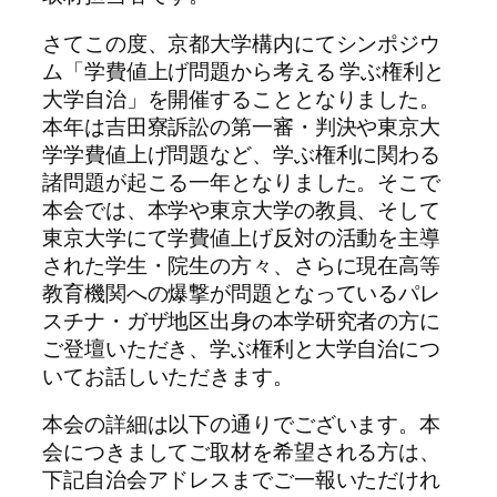
さてこの度、京都大学構内にてシンポジウ
ム「学費値上げ問題から考える 学ぶ権利と
大学自治」を開催することとなりました。
本年は吉田寮訴訟の第一審・判決や東京大
学学費値上げ問題など、学ぶ権利に関わる
諸問題が起こる一年となりました。そこで
本会では、本学や東京大学の教員、そして
東京大学にて学費値上げ反対の活動を主導
された学生・院生の方々、さらに現在高等
教育機関への爆撃が問題となっているパレ
スチナ・ガザ地区出身の本学研究者の方に
ご登壇いただき、学ぶ権利と大学自治につ
いてお話しいただきます。
本会の詳細は以下の通りでございます。本
会につきましてご取材を希望される方は、
下記自治会アドレスまでご一報いただけれ