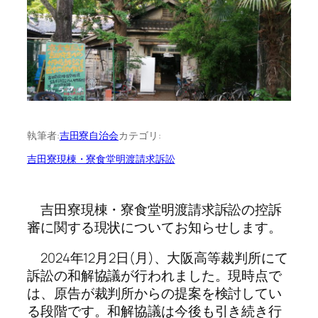
執筆者:
吉田寮自治会
カテゴリ:
吉田寮現棟・寮食堂明渡請求訴訟
吉田寮現棟・寮食堂明渡請求訴訟の控訴
審に関する現状についてお知らせします。
2024年12月2日(月)、大阪高等裁判所にて
訴訟の和解協議が行われました。現時点で
は、原告が裁判所からの提案を検討してい
る段階です。和解協議は今後も引き続き行