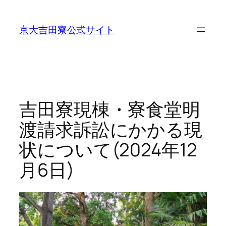
内
容
京大吉田寮公式サイト
を
ス
キ
ッ
プ
吉田寮現棟・寮食堂明
渡請求訴訟にかかる現
状について(2024年12
月6日)