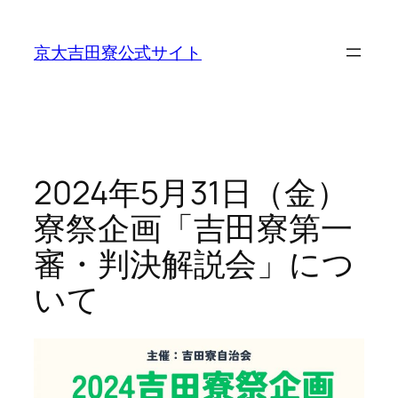
内
容
京大吉田寮公式サイト
を
ス
キ
ッ
プ
2024年5月31日（金）
寮祭企画「吉田寮第一
審・判決解説会」につ
いて