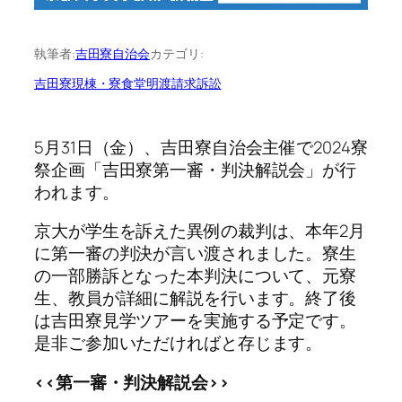
執筆者:
吉田寮自治会
カテゴリ:
吉田寮現棟・寮食堂明渡請求訴訟
5月31日（金）、吉田寮自治会主催で2024寮
祭企画「吉田寮第一審・判決解説会」が行
われます。
京大が学生を訴えた異例の裁判は、本年2月
に第一審の判決が言い渡されました。寮生
の一部勝訴となった本判決について、元寮
生、教員が詳細に解説を行います。終了後
は吉田寮見学ツアーを実施する予定です。
是非ご参加いただければと存じます。
<<第一審・判決
解説会
>>