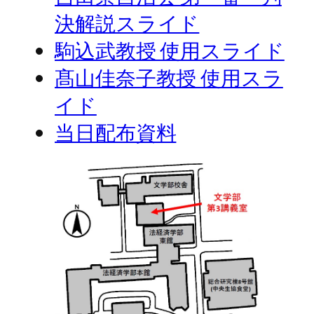
決解説スライド
駒込武教授 使用スライド
髙山佳奈子教授 使用スラ
イド
当日配布資料