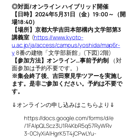
◎対面/オンライン ハイブリッド開催
【日時】2024年5月31日（金）19:00～（開
場18:40）
【場所】京都大学吉田本部構内 文学部第3
講義室
(
https://www.kyoto-
u.ac.jp/ja/access/campus/yoshida/map6r-
y
8番の建物「文学部新館」(下図)2階)
【参加方法】オンライン…事前予約制
（対
面参加は予約不要です。）
※集会終了後、吉田寮見学ツアーを実施し
ます。是非ご参加ください。予約は不要で
す。
⇓オンラインの申し込みはこちらより⇓
https://docs.google.com/forms/d/e
/1FAIpQLScz3U1R4KbR5q57RyWRv
3-0ClyXiAlHgrK5T4jCPwLYu-