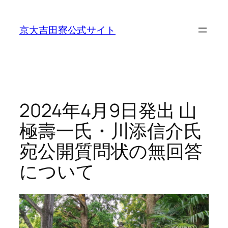
内
容
京大吉田寮公式サイト
を
ス
キ
ッ
プ
2024年4月9日発出 山
極壽一氏・川添信介氏
宛公開質問状の無回答
について