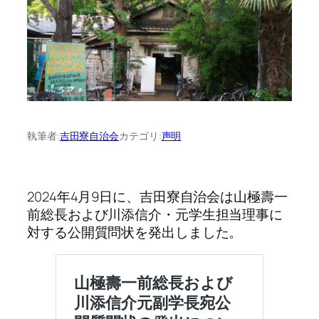
執筆者:
吉田寮自治会
カテゴリ:
声明
2024年4月9日に、吉田寮自治会は山極壽一
前総長および川添信介・元学生担当理事に
対する公開質問状を発出しました。