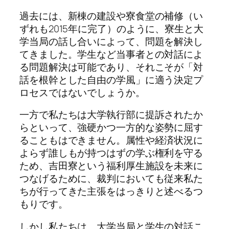
過去には、新棟の建設や寮食堂の補修（い
ずれも2015年に完了）のように、寮生と大
学当局の話し合いによって、問題を解決し
てきました。学生など当事者との対話によ
る問題解決は可能であり、それこそが「対
話を根幹とした自由の学風」に適う決定プ
ロセスではないでしょうか。
一方で私たちは大学執行部に提訴されたか
らといって、強硬かつ一方的な姿勢に屈す
ることもはできません。属性や経済状況に
よらず誰しもが持つはずの学ぶ権利を守る
ため、吉田寮という福利厚生施設を未来に
つなげるために、裁判においても従来私た
ちが行ってきた主張をはっきりと述べるつ
もりです。
しかし私たちは、大学当局と学生の対話こ