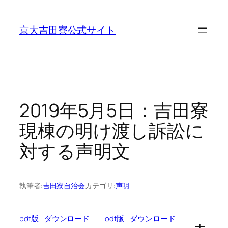
内
容
京大吉田寮公式サイト
を
ス
キ
ッ
プ
2019年5月5日：吉田寮
現棟の明け渡し訴訟に
対する声明文
執筆者:
吉田寮自治会
カテゴリ:
声明
pdf版
ダウンロード
odt版
ダウンロード