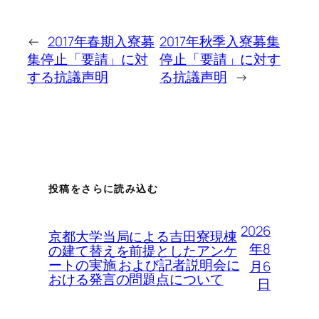
←
2017年春期入寮募
2017年秋季入寮募集
集停止「要請」に対
停止「要請」に対す
する抗議声明
る抗議声明
→
投稿をさらに読み込む
2026
京都大学当局による吉田寮現棟
年8
の建て替えを前提としたアンケ
ートの実施 および記者説明会に
月6
おける発言の問題点について
日