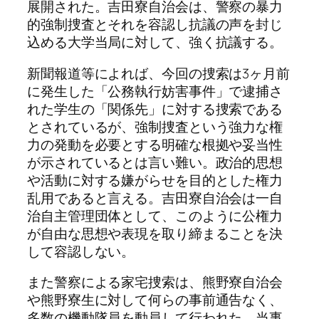
展開された。吉田寮自治会は、警察の暴力
的強制捜査とそれを容認し抗議の声を封じ
込める大学当局に対して、強く抗議する。
新聞報道等によれば、今回の捜索は3ヶ月前
に発生した「公務執行妨害事件」で逮捕さ
れた学生の「関係先」に対する捜索である
とされているが、強制捜査という強力な権
力の発動を必要とする明確な根拠や妥当性
が示されているとは言い難い。政治的思想
や活動に対する嫌がらせを目的とした権力
乱用であると言える。吉田寮自治会は一自
治自主管理団体として、このように公権力
が自由な思想や表現を取り締まることを決
して容認しない。
また警察による家宅捜索は、熊野寮自治会
や熊野寮生に対して何らの事前通告なく、
多数の機動隊員を動員して行われた。当事