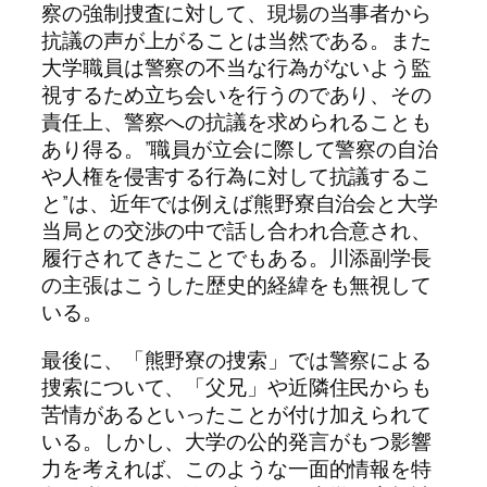
察の強制捜査に対して、現場の当事者から
抗議の声が上がることは当然である。また
大学職員は警察の不当な行為がないよう監
視するため立ち会いを行うのであり、その
責任上、警察への抗議を求められることも
あり得る。”職員が立会に際して警察の自治
や人権を侵害する行為に対して抗議するこ
と”は、近年では例えば熊野寮自治会と大学
当局との交渉の中で話し合われ合意され、
履行されてきたことでもある。川添副学長
の主張はこうした歴史的経緯をも無視して
いる。
最後に、「熊野寮の捜索」では警察による
捜索について、「父兄」や近隣住民からも
苦情があるといったことが付け加えられて
いる。しかし、大学の公的発言がもつ影響
力を考えれば、このような一面的情報を特