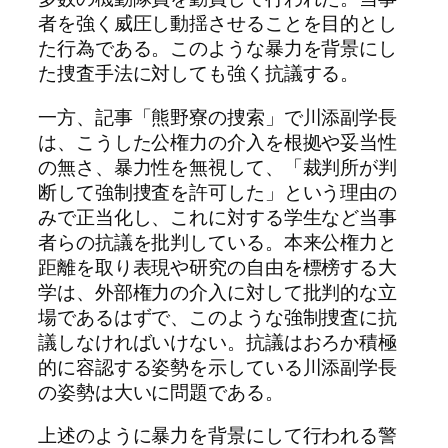
者を強く威圧し動揺させることを目的とし
た行為である。このような暴力を背景にし
た捜査手法に対しても強く抗議する。
一方、記事「熊野寮の捜索」で川添副学長
は、こうした公権力の介入を根拠や妥当性
の無さ、暴力性を無視して、「裁判所が判
断して強制捜査を許可した」という理由の
みで正当化し、これに対する学生など当事
者らの抗議を批判している。本来公権力と
距離を取り表現や研究の自由を標榜する大
学は、外部権力の介入に対して批判的な立
場であるはずで、このような強制捜査に抗
議しなければいけない。抗議はおろか積極
的に容認する姿勢を示している川添副学長
の姿勢は大いに問題である。
上述のように暴力を背景にして行われる警