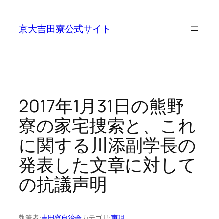
内
容
京大吉田寮公式サイト
を
ス
キ
ッ
プ
2017年1月31日の熊野
寮の家宅捜索と、これ
に関する川添副学長の
発表した文章に対して
の抗議声明
執筆者:
吉田寮自治会
カテゴリ:
声明