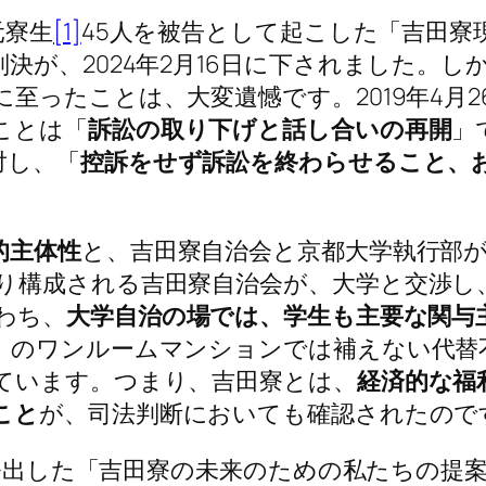
元寮生
[1]
45人を被告として起こした「吉田寮
決が、2024年2月16日に下されました。
至ったことは、大変遺憾です。2019年4月
ことは「
訴訟の取り下げと話し合いの再開
」
対し、「
控訴をせず訴訟を終わらせること、
的主体性
と、吉田寮自治会と京都大学執行部
り構成される吉田寮自治会が、大学と交渉し
わち、
大学自治の場では、学生も主要な関与
」のワンルームマンションでは補えない代替
ています。つまり、吉田寮とは、
経済的な福
こと
が、司法判断においても確認されたので
に発出した「吉田寮の未来のための私たちの提