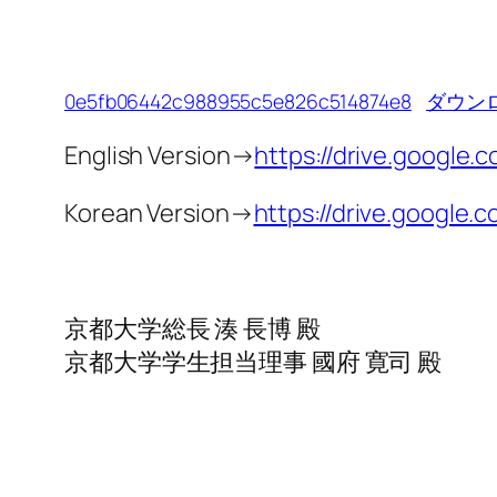
0e5fb06442c988955c5e826c514874e8
ダウン
English Version→
https://drive.googl
Korean Version→
https://drive.google
京都大学総長 湊 長博 殿
京都大学学生担当理事 國府 寛司 殿