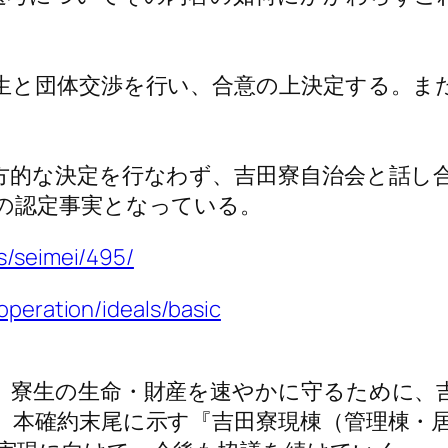
生と団体交渉を行い、合意の上決定する。ま
方的な決定を行なわず、吉田寮自治会と話し
の認定事実となっている。
s/seimei/495/
operation/ideals/basic
、寮生の生命・財産を速やかに守るために、
、本確約末尾に示す『吉田寮現棟（管理棟・