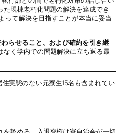
、執行部との間で老朽化対策の話し合い
った現棟老朽化問題の解決を達成でき
よって解決を目指すことが本当に妥当
終わらせること、および確約を引き継
はなく学内での問題解決に立ち返る最
し居住実態のない元寮生15名も含まれてい
れを認める。入退寮権は寮自治会が一切