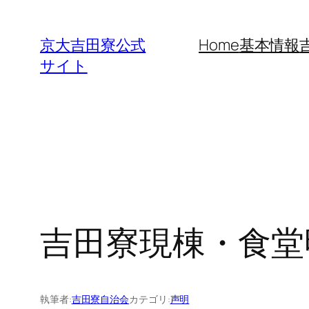
内
容
京大吉田寮公式
Home
基本情報
を
サイト
ス
キ
ッ
プ
吉田寮現棟・食堂
執筆者:
吉田寮自治会
カテゴリ:
声明