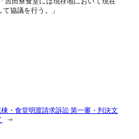
「吉田寮食堂には現存地において現在
して協議を行う。」
現棟・食堂明渡請求訴訟 第一審・判決文
て
→