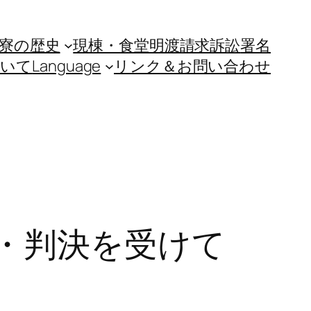
寮の歴史
現棟・食堂明渡請求訴訟
署名
ついて
Language
リンク＆お問い合わせ
・判決を受けて