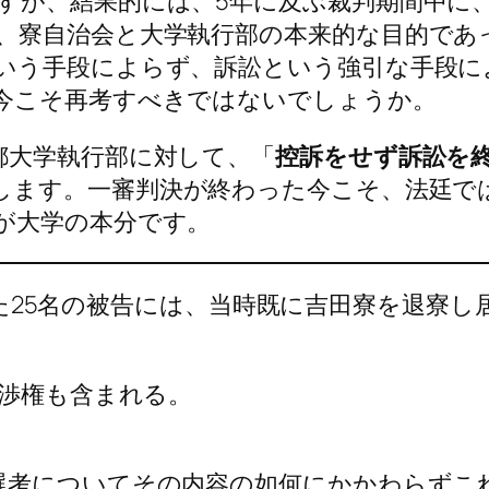
すが、結果的には、5年に及ぶ裁判期間中に
、寮自治会と大学執行部の本来的な目的であ
いう手段によらず、訴訟という強引な手段に
今こそ再考すべきではないでしょうか。
大学執行部に対して、「
控訴をせず訴訟を
します。一審判決が終わった今こそ、法廷で
が大学の本分です。
訴した25名の被告には、当時既に吉田寮を退寮
渉権も含まれる。
選考についてその内容の如何にかかわらずこ