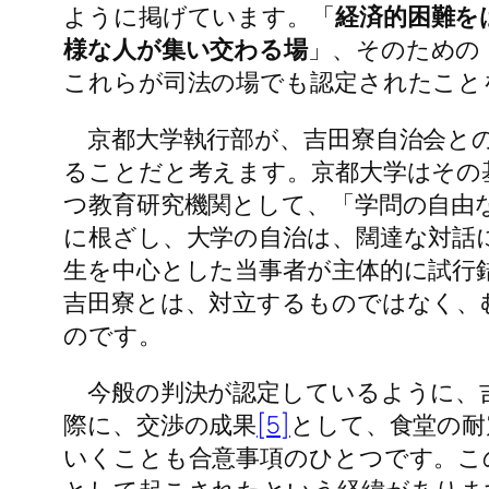
ように掲げています。「
経済的困難を
様な人が集い交わる場
」、そのための
これらが司法の場でも認定されたこと
京都大学執行部が、吉田寮自治会との
ることだと考えます。京都大学はその
つ教育研究機関として、「学問の自由
に根ざし、大学の自治は、闊達な対話
生を中心とした当事者が主体的に試行
吉田寮とは、対立するものではなく、
のです。
今般の判決が認定しているように、吉
際に、交渉の成果
[5]
として、食堂の耐
いくことも合意事項のひとつです。こ