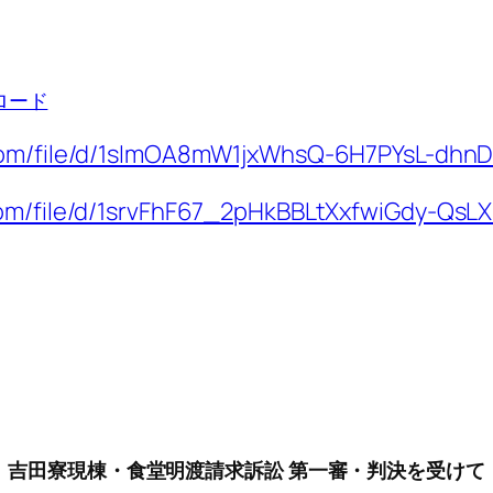
ロード
e.com/file/d/1sImOA8mW1jxWhsQ-6H7PYsL-dhn
.com/file/d/1srvFhF67_2pHkBBLtXxfwiGdy-QsL
吉田寮現棟・食堂明渡請求訴訟 第一審・判決を受けて