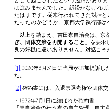
として起こされたという経緯がありま
は進みませんでした。訴訟がなければ
たはずです。従来行われてきた対話と
だったのかどうか、京都大学執行部は
以上を踏まえ、吉田寮自治会は、京都
ぎ、団体交渉を再開すること
」を要求
良の好機に違いありません。対話こそ
[1]
2020年3月31日に当局が追加提
た。
[2]
確約書には、入退寮選考権や団体交
・1972年7月1日に結ばれた確約書
「寮自治会の行う寮の自主管理、自主