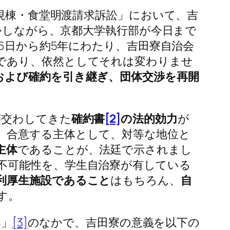
現棟・食堂明渡請求訴訟」において、吉
しかしながら、京都大学執行部が今日まで
26日から約5年にわたり、吉田寮自治会
であり、依然としてそれは変わりませ
および確約を引き継ぎ、団体交渉を再開
が交わしてきた
確約書
[2]
の法的効力
が
、合意する主体として、対等な地位と
主体
であることが、法廷で示されまし
不可能性を、学生自治寮が有している
利厚生施設であること
はもちろん、
自
す。
案」
[3]
のなかで、吉田寮の意義を以下の