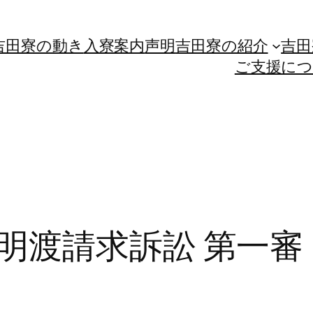
吉田寮の動き
入寮案内
声明
吉田寮の紹介
吉田
ご支援に
明渡請求訴訟 第一審