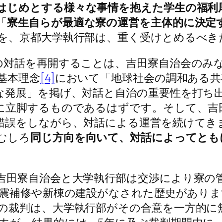
はじめとする様々な事情を抱えた学生の福利
「
寮生自らが最適な寮の運営を主体的に決定
を、京都大学執行部は、重く受けとめるべき
対話を再開することは、吉田寮自治会のみ
基本理念
[4]
において「地球社会の調和ある共
な発展」を掲げ、対話と自治の重要性を打ち
に立脚するものであるはずです。そして、吉
錯誤をしながら、対話による運営を続けてき
むしろ
同じ方向を向いて、対話によってとも
田寮自治会と大学執行部は交渉により寮の
震補修や新棟の建設がなされた歴史がありま
の裁判は、大学執行部がその合意を一方的に