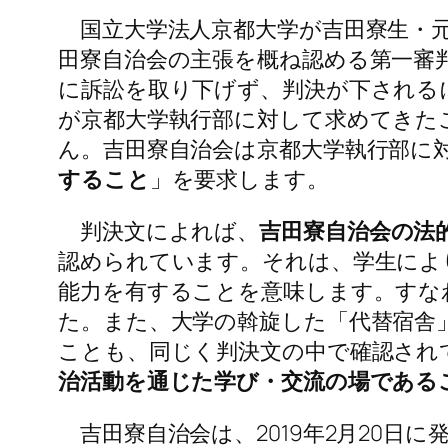
国立大学法人京都大学が吉田寮生・
田寮自治会の主張を概ね認める第一審判
に訴訟を取り下げず、判決が下されるに
が京都大学執行部に対して求めてきた
ん。吉田寮自治会は京都大学執行部に
すること
」を要求します。
判決文によれば、
吉田寮自治会の法
認められています。それは、学生によ
能力を有することを意味します。すな
た。また、大学の斡旋した「代替宿舎
ことも、同じく判決文の中で確認され
治活動を通じた学び・交流の場である
吉田寮自治会は、2019年2月20日