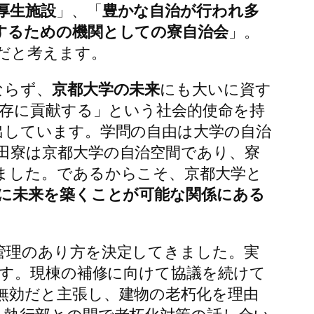
厚生施設
」、「
豊かな自治が行われ多
するための機関としての寮自治会
」。
だと考えます。
ならず、
京都大学の未来
にも大いに資す
存に貢献する」という社会的使命を持
出しています。学問の自由は大学の自治
田寮は京都大学の自治空間であり、寮
ました。であるからこそ、京都大学と
に未来を築くことが可能な関係にある
管理のあり方を決定してきました。実
す。現棟の補修に向けて協議を続けて
無効だと主張し、建物の老朽化を理由