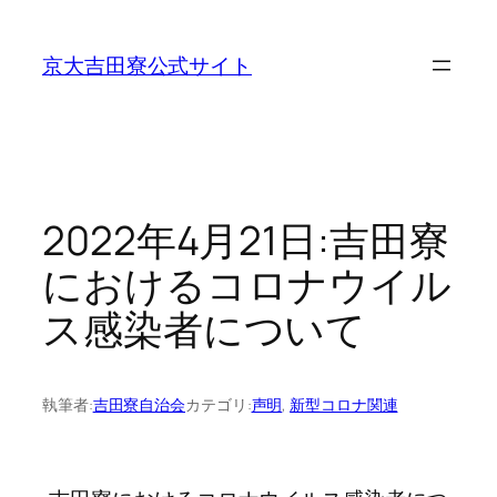
内
容
京大吉田寮公式サイト
を
ス
キ
ッ
プ
2022年4月21日:吉田寮
におけるコロナウイル
ス感染者について
執筆者:
吉田寮自治会
カテゴリ:
声明
, 
新型コロナ関連