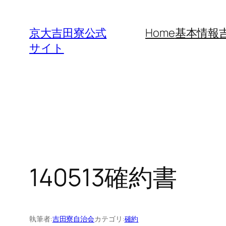
内
容
京大吉田寮公式
Home
基本情報
を
サイト
ス
キ
ッ
プ
140513確約書
執筆者:
吉田寮自治会
カテゴリ:
確約