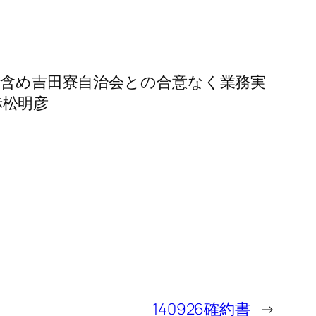
後も含め吉田寮自治会との合意なく業務実
赤松明彦
140926確約書
→