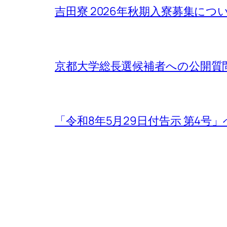
吉田寮 2026年秋期入寮募集について / Rega
京都大学総長選候補者への公開質
「令和8年5月29日付告示 第4号