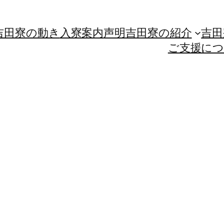
吉田寮の動き
入寮案内
声明
吉田寮の紹介
吉田
ご支援に