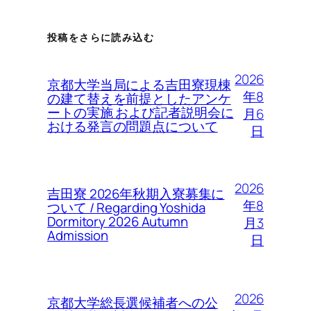
投稿をさらに読み込む
2026
京都大学当局による吉田寮現棟
年8
の建て替えを前提としたアンケ
ートの実施 および記者説明会に
月6
おける発言の問題点について
日
2026
吉田寮 2026年秋期入寮募集に
年8
ついて / Regarding Yoshida
Dormitory 2026 Autumn
月3
Admission
日
2026
京都大学総長選候補者への公