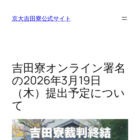
内
容
京大吉田寮公式サイト
を
ス
キ
ッ
プ
吉田寮オンライン署名
の2026年3月19日
（木）提出予定につい
て