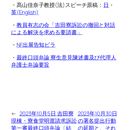
・髙山佳奈子教授(法)スピーチ原稿：
日
・
英(English)
・
教員有志の会「吉田寮訴訟の撤回と対話
による解決を求める要請書」
・
NF出展告知ビラ
・
最終口頭弁論 寮生意見陳述書及び代理人
弁護士弁論要旨
←
2023年10月5日 吉田寮
2023年10月30日
現棟・寮食堂明渡請求訴訟
の署名提出行動
第一審最終口頭弁論〔結
の延期と、それ