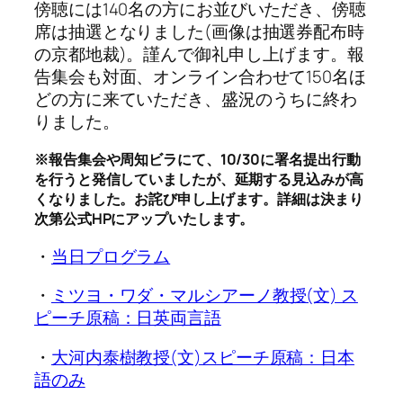
傍聴には140名の方にお並びいただき、傍聴
席は抽選となりました(画像は抽選券配布時
の京都地裁)。謹んで御礼申し上げます。報
告集会も対面、オンライン合わせて150名ほ
どの方に来ていただき、盛況のうちに終わ
りました。
※報告集会や周知ビラにて、10/30に署名提出行動
を行うと発信していましたが、延期する見込みが高
くなりました。お詫び申し上げます。詳細は決まり
次第公式HPにアップいたします。
・
当日プログラム
・
ミツヨ・ワダ・マルシアーノ教授(文) ス
ピーチ原稿：日英両言語
・
大河内泰樹教授(文)スピーチ原稿：日本
語のみ