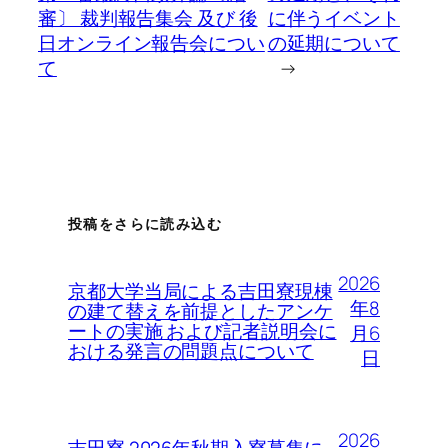
審〕 裁判報告集会 及び 後
に伴うイベント
日オンライン報告会につい
の延期について
て
→
投稿をさらに読み込む
2026
京都大学当局による吉田寮現棟
年8
の建て替えを前提としたアンケ
ートの実施 および記者説明会に
月6
おける発言の問題点について
日
2026