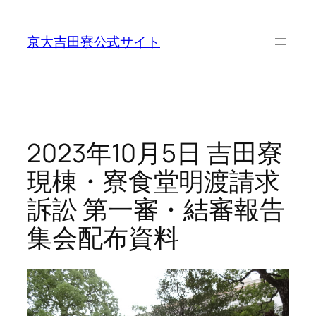
内
容
京大吉田寮公式サイト
を
ス
キ
ッ
プ
2023年10月5日 吉田寮
現棟・寮食堂明渡請求
訴訟 第一審・結審報告
集会配布資料