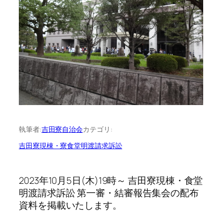
執筆者:
吉田寮自治会
カテゴリ:
吉田寮現棟・寮食堂明渡請求訴訟
2023年10月5日(木)19時～ 吉田寮現棟・食堂
明渡請求訴訟 第一審・結審報告集会の配布
資料を掲載いたします。