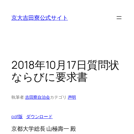
内
容
京大吉田寮公式サイト
を
ス
キ
ッ
プ
2018年10月17日質問状
ならびに要求書
執筆者:
吉田寮自治会
カテゴリ:
声明
pdf版
ダウンロード
京都大学総長 山極壽一 殿