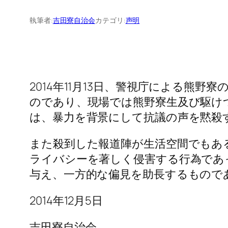
執筆者:
吉田寮自治会
カテゴリ:
声明
2014年11月13日、警視庁による
のであり、現場では熊野寮生及び駆け
は、暴力を背景にして抗議の声を黙殺
また殺到した報道陣が生活空間でもあ
ライバシーを著しく侵害する行為であ
与え、一方的な偏見を助長するもので
2014年12月5日
吉田寮自治会