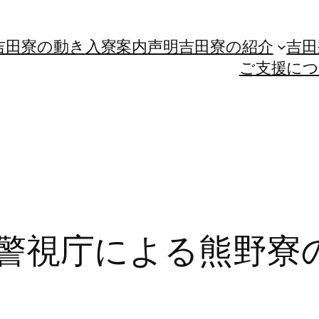
吉田寮の動き
入寮案内
声明
吉田寮の紹介
吉田
ご支援に
3日の警視庁による熊野