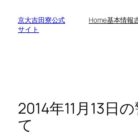
内
容
京大吉田寮公式
Home
基本情報
を
サイト
ス
キ
ッ
プ
2014年11月1
て