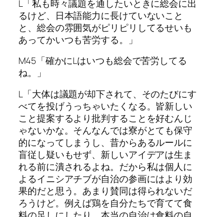
L「私も時々議題を通したいときに総会に出
るけど、日本語能力に長けていないこと
と、総会の雰囲気がピリピリしてるせいも
あってかいつも苦労する。」
M45「確かにLはいつも総会で苦労してる
ね。」
L「大体は議題が却下されて、そのたびにす
べてを投げうっちゃいたくなる。皆新しい
こと提案するより批判することを好むんじ
ゃないかな。そんなんでは寮がとても保守
的になってしまうし、昔からあるルールに
盲従し疑いもせず、新しいアイデアは生ま
れる前に潰されるよね。だから私は個人に
よるイニシアチブが自治の参画にはより効
果的だと思う。あまり賛同は得られないだ
ろうけど。例えば鶏を自分たちで育てて食
料の足しにしたり、本当の自治は食料の自