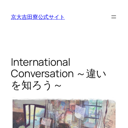
内
容
京大吉田寮公式サイト
を
ス
キ
ッ
プ
International
Conversation ～違い
を知ろう～