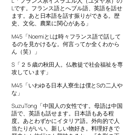
L「フランス系イスラエル人（ユダヤ系）の
Lです。フランス語とへブル語、英語を話せ
ます。あと日本語を話す振りができる。歴
史、文化、農業に関心がある」
M45「NoemiとLは時々フランス語で話して
るのを見かけるな。何言ってか全くわから
ん（笑）」
S「２５歳の秋田人。仏教徒で社会福祉を専
攻しています」
M45「いわゆる日本人寮生は僕とSの二人や
な」
SuzuTong「中国人の女性です。母語は中国
語で、英語も話せます。日本語もある程
度。あとわずかにイタリア語。外向的で人
当たりがいい。新しい物好き。料理好きで