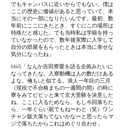
でもキャンパスに近いからでもない。僕は
ここの歴史に価値があると思っていて、本
当にその一部になりたいんです。最初、数
年前にここにきたとき、すぐにこの場所は
特殊だと感じた。でも当時私は学籍を持っ
ていなかったので、数年後実際に入学して
自分の部屋をもらったときは本当に幸せな
気分になったね」
M45「なんか吉田寮愛を語る企画みたいに
なってきたな。入寮動機は人の数だけある
よな。俺もLと似てる。浪人一年目の三月
（現役で不合格まちの一週間の間）の時に
寮をみてビビッと来て京大受験を決意した
ね。ここに入るためなら、もし今回落ちた
ら、一年ぐらい屁でもねーわと（笑）ワン
チャン阪大落ちてないかなーと思ったらマ
ジで落ちたからこれはめぐり合わせ」