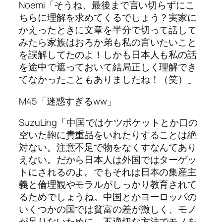
Noemi「そうね、最後まで言い切らずにこ
ちらに理解を求めてくるでしょう？実家に
かえったときに文章を半分で切って話して
みたら家族はおろか弟も私の言いたいこと
を誤解してたのよ！しかも日本人も私の話
を途中で遮っておいて結局正しく理解でき
てなかったこともありましたね！（笑）」
M45「迷惑すぎるww」
SuzuLing「中国ではケツポケットとか口の
空いた鞄に貴重品をいれたりすることは絶
対ない。注意不足で物をなくすなんてあり
えない。だから日本人は外国ではターゲッ
トにされるのよ。でもそれは日本の集産主
義と倫理観やモラルがしっかり教育されて
るためでしょうね。中国とかヨーロッパの
いくつかの国では貧富の差が激しく、モノ
が足りないために、不適切な方法でモノを