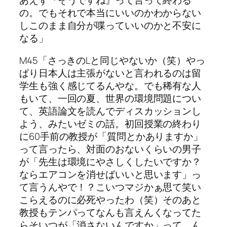
あえず『そうですね』って言って終わる
の。でもそれで本当にいいのかわからない
しこのまま自分が喋っていいのかと不安に
なる」
M45「さっきのLと同じやないか（笑）やっ
ぱり日本人は主張がないと言われるのは留
学生も強く感じてるんやな。でも稀有な人
もいて、一回の夏、世界の環境問題につい
て、英語論文を読んでディスカッションし
よう、みたいゼミの話。初回授業の終わり
に60手前の教授が「質問とかありますか」
って言ったら、対面のおないくらいの男子
が「先生は環境にやさしくしたいですか？
ならエアコンを消せばいいと思います」っ
て言うんやで！？こいつマジかぁ思て笑い
こらえるのに必死やったわ（笑）そのあと
教授もテンパってなんも言えんくなってた
らそいつが「消さないんですか」って。ん