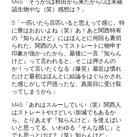
M45「そうかSは秋田から来たからGは未確
認生物やな（笑）感想は？」
S「一匹いたら百匹いると思えって感じ。特
に寮はおおいよね（笑）あ！あと関西特有
の『知らんけど』にはほんとに何回も裏切
られた。関西の人ってストレートに物申す
印象が強かったから、最後に一言『知らん
けど』って言われると、そこは押さんの
か！って言いたくなる（爆笑）最近は慣れ
たけど最初はほんとに結論をはぐらかされ
た感じがして戸惑ったな、真面目に受け取
ってしまうから」
M45「あれはスルーしていい（笑）関西人
はストレートやけどいい加減でもあるか
ら、とりあえず『知らんけど』を使えばい
いと思ってる。いわゆる『そんな感じ』と
でも思っとけば？（笑）知らんけど」