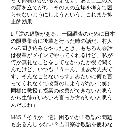
って抑制がかかるんよなぁ。あと目上の人
の顔を立てがち。その人の立場を考えて困
らせないようにしようという、これまた抑
止的効果。」
L「逆の経験がある。一回調査のために日本
の限界集落に後輩と行った時の話だ。村人
への聞き込みをやったとき、もちろん会話
は後輩がメインでやってくれるけど、私が
何か無礼なことをしてなかったか後で聞く
んだけど、いつも『うーん、まあ大丈夫で
す、そんなことないっす』みたいに何も言
ってくれなくて改善のしようがない（笑）
同様に教授も授業の改善ができないと思う
から生徒がいろいろ言った方がいいと思う
んだよね」
M45「そうか、逆に困るのか！敬語の問題
もあるんじゃない？吉田寮は敬語を使わな