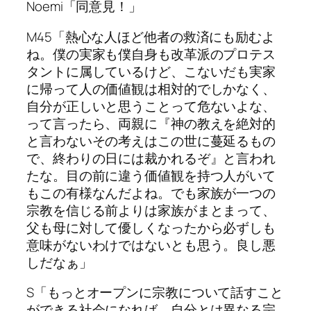
Noemi「同意見！」
M45「熱心な人ほど他者の救済にも励むよ
ね。僕の実家も僕自身も改革派のプロテス
タントに属しているけど、こないだも実家
に帰って人の価値観は相対的でしかなく、
自分が正しいと思うことって危ないよな、
って言ったら、両親に『神の教えを絶対的
と言わないその考えはこの世に蔓延るもの
で、終わりの日には裁かれるぞ』と言われ
たな。目の前に違う価値観を持つ人がいて
もこの有様なんだよね。でも家族が一つの
宗教を信じる前よりは家族がまとまって、
父も母に対して優しくなったから必ずしも
意味がないわけではないとも思う。良し悪
しだなぁ」
S「もっとオープンに宗教について話すこと
ができる社会になれば、自分とは異なる宗