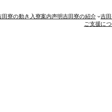
吉田寮の動き
入寮案内
声明
吉田寮の紹介
吉田
ご支援に