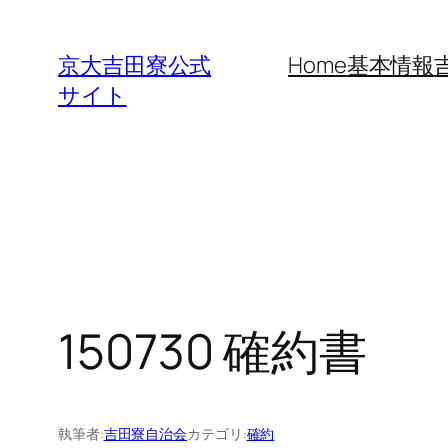
内
容
京大吉田寮公式
Home
基本情報
を
サイト
ス
キ
ッ
プ
150730 確約書
執筆者:
吉田寮自治会
カテゴリ:
確約