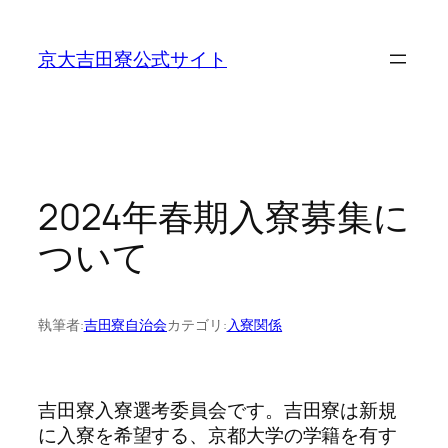
内
容
京大吉田寮公式サイト
を
ス
キ
ッ
プ
2024年春期入寮募集に
ついて
執筆者:
吉田寮自治会
カテゴリ:
入寮関係
吉田寮入寮選考委員会です。吉田寮は新規
に入寮を希望する、京都大学の学籍を有す