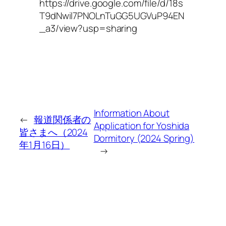
https://drive.google.com/file/d/18s
T9dNwil7PNOLnTuGG5UGVuP94EN
_a3/view?usp=sharing
Information About
←
報道関係者の
Application for Yoshida
皆さまへ（2024
Dormitory (2024 Spring)
年1月16日）
→