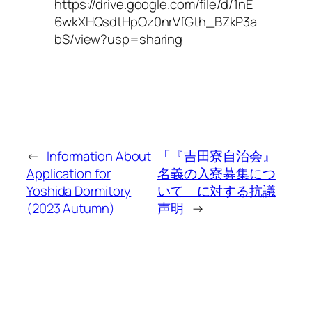
https://drive.google.com/file/d/1nE
6wkXHQsdtHpOz0nrVfGth_BZkP3a
bS/view?usp=sharing
←
Information About
「『吉田寮自治会』
Application for
名義の入寮募集につ
Yoshida Dormitory
いて」に対する抗議
(2023 Autumn)
声明
→