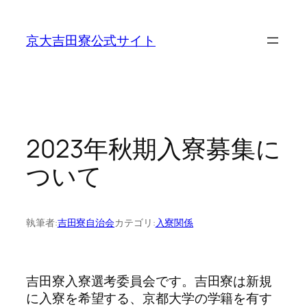
内
容
京大吉田寮公式サイト
を
ス
キ
ッ
プ
2023年秋期入寮募集に
ついて
執筆者:
吉田寮自治会
カテゴリ:
入寮関係
吉田寮入寮選考委員会です。吉田寮は新規
に入寮を希望する、京都大学の学籍を有す