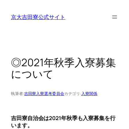
内
容
京大吉田寮公式サイト
を
ス
キ
ッ
プ
◎2021年秋季入寮募集
について
執筆者:
吉田寮入寮選考委員会
カテゴリ:
入寮関係
吉田寮自治会は2021年秋季も入寮募集を行
います。