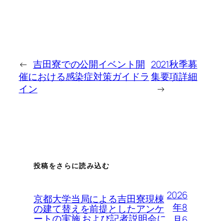
←
吉田寮での公開イベント開
2021秋季募
催における感染症対策ガイドラ
集要項詳細
イン
→
投稿をさらに読み込む
2026
京都大学当局による吉田寮現棟
年8
の建て替えを前提としたアンケ
ートの実施 および記者説明会に
月6