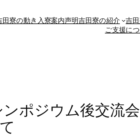
吉田寮の動き
入寮案内
声明
吉田寮の紹介
吉田
ご支援に
主催シンポジウム後交流
て