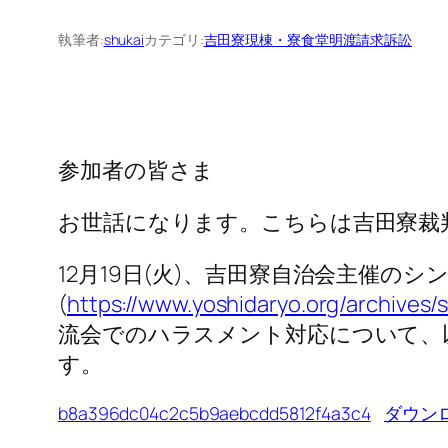
執筆者:
shukai
カテゴリ:
吉田寮現棟・寮食堂明渡請求訴訟
参加者の皆さま
お世話になります。こちらは吉田寮裁
12月19日(火)、吉田寮自治会主催の
(
https://www.yoshidaryo.org/archives/
流会でのハラスメント対応について、
す。
b8a396dc04c2c5b9aebcdd5812f4a3c4
ダウン