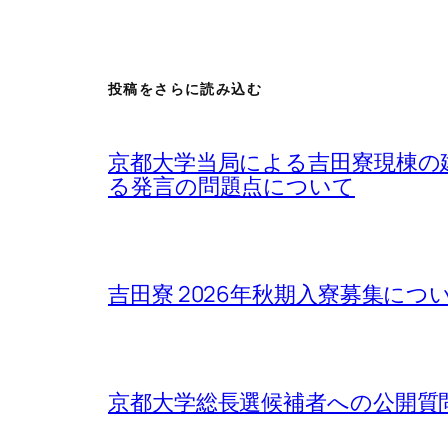
投稿をさらに読み込む
京都大学当局による吉田寮現棟の
る発言の問題点について
吉田寮 2026年秋期入寮募集について / Rega
京都大学総長選候補者への公開質