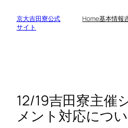
内
容
京大吉田寮公式
Home
基本情報
を
サイト
ス
キ
ッ
プ
12/19吉田寮
メント対応につい