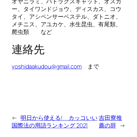
オヤニラミ、バトラクスキャット、オスカ
ー、タイワンドジョウ、ディスカス、コウ
タイ、アシペンサーベステル、ダトニオ、
メチニス、アユカケ、水生昆虫、有尾類、
爬虫類 など
連絡先
yoshidaakudou@gmail.com
まで
←
明日から使える! カッコいい
吉田寮推
国際法の用語ランキング 2021
薦の辞
→