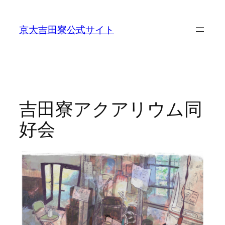
内
容
京大吉田寮公式サイト
を
ス
キ
ッ
プ
吉田寮アクアリウム同
好会